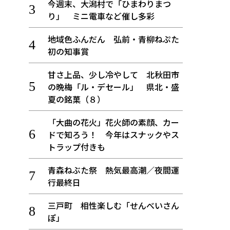
今週末、大潟村で「ひまわりまつ
り」 ミニ電車など催し多彩
地域色ふんだん 弘前・青柳ねぷた
初の知事賞
甘さ上品、少し冷やして 北秋田市
の晩梅「ル・デセール」 県北・盛
夏の銘菓（８）
「大曲の花火」花火師の素顔、カー
ドで知ろう！ 今年はスナックやス
トラップ付きも
青森ねぶた祭 熱気最高潮／夜間運
行最終日
三戸町 相性楽しむ「せんべいさん
ぽ」