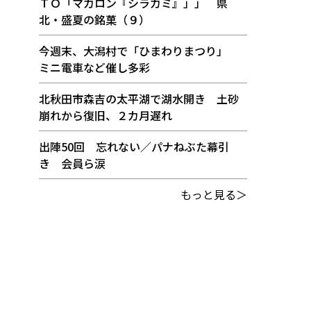
ＴＯ「マカロン『シラカミ』」」 県
北・盛夏の銘菓（９）
今週末、大潟村で「ひまわりまつり」
ミニ電車など催し多彩
北秋田市森吉の太平湖で湖水開き 土砂
崩れから復旧、２カ月遅れ
出陣50回 忘れない／パナねぶた幕引
き 会員ら涙
もっと見る＞