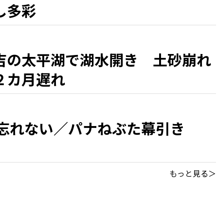
し多彩
吉の太平湖で湖水開き 土砂崩れ
２カ月遅れ
 忘れない／パナねぶた幕引き
もっと見る＞