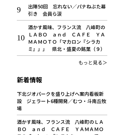
出陣50回 忘れない／パナねぶた幕
引き 会員ら涙
酒かす風味、フランス流 八峰町の
ＬＡＢＯ ａｎｄ ＣＡＦＥ ＹＡ
ＭＡＭＯＴＯ「マカロン『シラカ
ミ』」」 県北・盛夏の銘菓（９）
もっと見る＞
新着情報
下北ジオパークを盛り上げへ案内看板新
設 ジェラート6種開発／むつ・斗南丘牧
場
酒かす風味、フランス流 八峰町のＬＡ
ＢＯ ａｎｄ ＣＡＦＥ ＹＡＭＡＭＯ