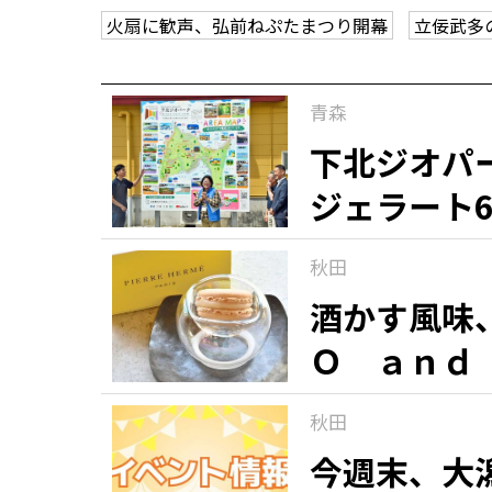
火扇に歓声、弘前ねぷたまつり開幕
立佞武多
観る一覧
桜
花
紅葉
青森
楽しむ一覧
まつり・イベント
聖地
おみやげ・特産
道の駅・産直
鉄道
アウトドア・レジャー
下北ジオパ
ジェラート
味わう一覧
麺類
ご当地グルメ
酒
スイーツ
秋田
癒す一覧
温泉
自然
宿泊
酒かす風味
Ｏ ａｎｄ
青森県
岩手県
秋田県
「マカロン
秋田
銘菓（９）
今週末、大