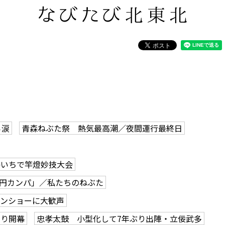
ら涙
青森ねぶた祭 熱気最高潮／夜間運行最終日
かいちで竿燈妙技大会
0円カンパ」／私たちのねぶた
ーンショーに大歓声
つり開幕
忠孝太鼓 小型化して7年ぶり出陣・立佞武多