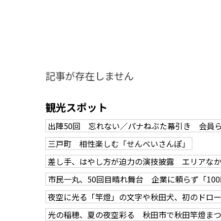
記事が存在しません
観光スポット
出陣50回 忘れない／パナねぶた幕引き 会員
三戸町 相性楽しむ「せんべいさんぽ」
差し手、はやし方が迫力の演技披露 エリアな
市民一丸、50回目晴れ舞台 企業に頼らず「10
夜空に光る「竿燈」の文字や秋田犬、初のドロ
知る一覧
世界遺産
文化・歴史
パワースポット
ミステリー
光の稲穂、夏の夜空彩る 秋田市で秋田竿燈ま