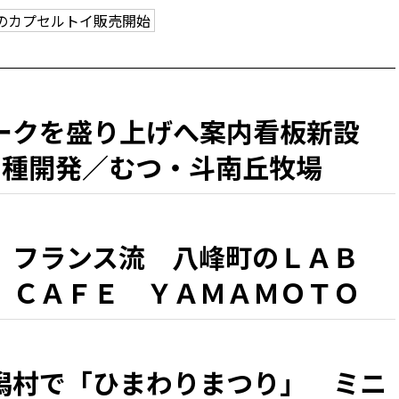
のカプセルトイ販売開始
ークを盛り上げへ案内看板新設
6種開発／むつ・斗南丘牧場
、フランス流 八峰町のＬＡＢ
 ＣＡＦＥ ＹＡＭＡＭＯＴＯ
『シラカミ』」」 県北・盛夏の
潟村で「ひまわりまつり」 ミニ