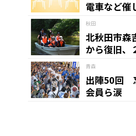
電車など催
秋田
北秋田市森
から復旧、
青森
出陣50回
会員ら涙