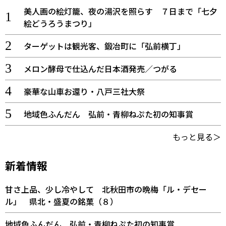
美人画の絵灯籠、夜の湯沢を照らす ７日まで「七夕
絵どうろうまつり」
ターゲットは観光客、鍛冶町に「弘前横丁」
メロン酵母で仕込んだ日本酒発売／つがる
豪華な山車お還り・八戸三社大祭
地域色ふんだん 弘前・青柳ねぷた初の知事賞
もっと見る＞
新着情報
甘さ上品、少し冷やして 北秋田市の晩梅「ル・デセー
ル」 県北・盛夏の銘菓（８）
地域色ふんだん 弘前・青柳ねぷた初の知事賞