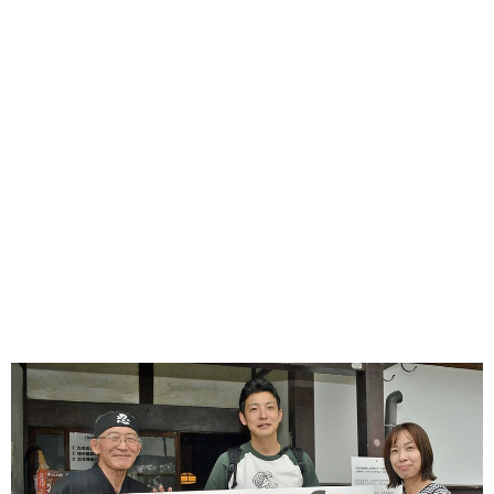
味わう一覧
麺類
ご当地グルメ
酒
スイーツ
癒す一覧
温泉
自然
宿泊
青森県
岩手県
秋田県