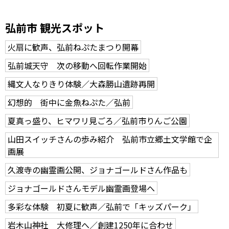
弘前市 観光スポット
火扇に歓声、弘前ねぷたまつり開幕
弘前城天守 次の移動へ回転作業開始
縄文人なりきり体験／大森勝山遺跡再開
幻想的 街中に金魚ねぷた／弘前
夏真っ盛り、ヒマワリ見ごろ／弘前市りんご公園
山田スイッチさんの歩み紹介 弘前市立郷土文学館で企
画展
久渡寺の幽霊画公開、ジョナゴールドさん作品も
ジョナゴールドさんモデル幽霊画登場へ
多彩な体験 初夏に歓声／弘前で「キッズパーク」
岩木山神社 大修理へ／創建1250年に合わせ