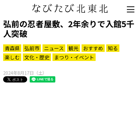
弘前の忍者屋敷、2年余りで入館5千
人突破
青森県
弘前市
ニュース
観光
おすすめ
知る
楽しむ
文化・歴史
まつり・イベント
2024年8月17日（土）
知る一覧
世界遺産
文化・歴史
パワースポット
ミステリー
観る一覧
桜
花
紅葉
楽しむ一覧
まつり・イベント
聖地
おみやげ・特産
道の駅・産直
鉄道
アウトドア・レジャー