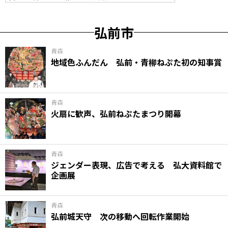
弘前市
青森
地域色ふんだん 弘前・青柳ねぷた初の知事賞
青森
火扇に歓声、弘前ねぷたまつり開幕
青森
ジェンダー表現、広告で考える 弘大資料館で
企画展
青森
弘前城天守 次の移動へ回転作業開始