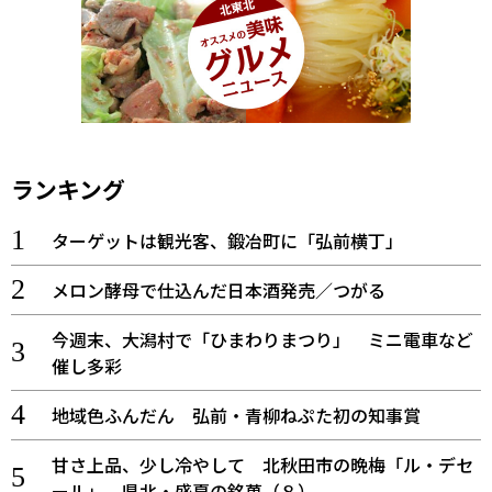
ランキング
ターゲットは観光客、鍛冶町に「弘前横丁」
メロン酵母で仕込んだ日本酒発売／つがる
今週末、大潟村で「ひまわりまつり」 ミニ電車など
催し多彩
地域色ふんだん 弘前・青柳ねぷた初の知事賞
甘さ上品、少し冷やして 北秋田市の晩梅「ル・デセ
ール」 県北・盛夏の銘菓（８）