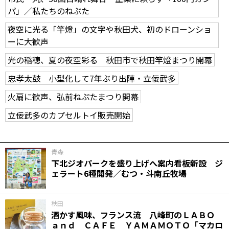
パ」／私たちのねぶた
夜空に光る「竿燈」の文字や秋田犬、初のドローンショ
ーに大歓声
光の稲穂、夏の夜空彩る 秋田市で秋田竿燈まつり開幕
忠孝太鼓 小型化して7年ぶり出陣・立佞武多
火扇に歓声、弘前ねぷたまつり開幕
立佞武多のカプセルトイ販売開始
青森
下北ジオパークを盛り上げへ案内看板新設 ジ
ェラート6種開発／むつ・斗南丘牧場
秋田
酒かす風味、フランス流 八峰町のＬＡＢＯ
ａｎｄ ＣＡＦＥ ＹＡＭＡＭＯＴＯ「マカロ