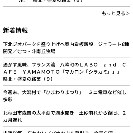
もっと見る＞
新着情報
下北ジオパークを盛り上げへ案内看板新設 ジェラート6種
開発／むつ・斗南丘牧場
酒かす風味、フランス流 八峰町のＬＡＢＯ ａｎｄ Ｃ
ＡＦＥ ＹＡＭＡＭＯＴＯ「マカロン『シラカミ』」」
県北・盛夏の銘菓（９）
今週末、大潟村で「ひまわりまつり」 ミニ電車など催し
多彩
北秋田市森吉の太平湖で湖水開き 土砂崩れから復旧、２
カ月遅れ