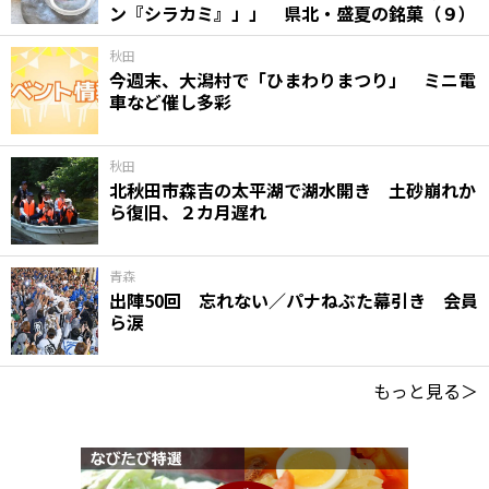
ン『シラカミ』」」 県北・盛夏の銘菓（９）
秋田
今週末、大潟村で「ひまわりまつり」 ミニ電
車など催し多彩
秋田
北秋田市森吉の太平湖で湖水開き 土砂崩れか
ら復旧、２カ月遅れ
青森
出陣50回 忘れない／パナねぶた幕引き 会員
ら涙
もっと見る＞