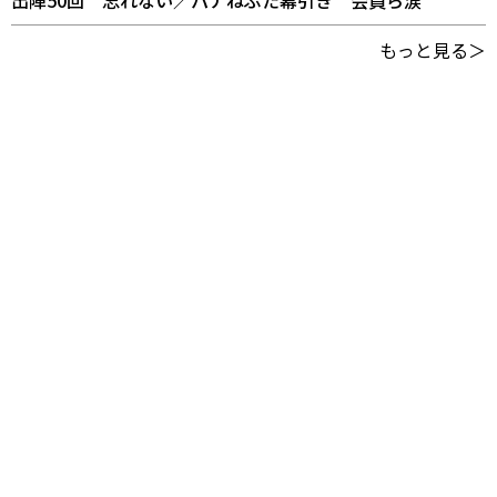
出陣50回 忘れない／パナねぶた幕引き 会員ら涙
もっと見る＞