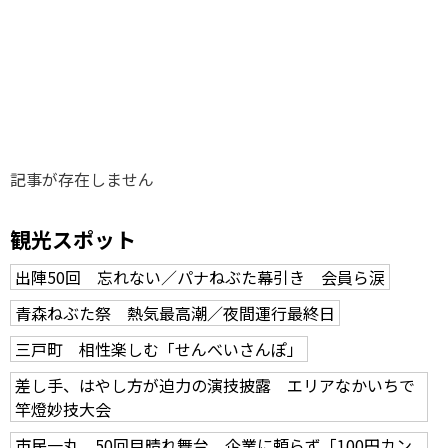
味わう一覧
麺類
ご当地グルメ
酒
スイーツ
癒す一覧
温泉
自然
宿泊
青森県
岩手県
秋田県
記事が存在しません
観光スポット
出陣50回 忘れない／パナねぶた幕引き 会員ら涙
青森ねぶた祭 熱気最高潮／夜間運行最終日
三戸町 相性楽しむ「せんべいさんぽ」
差し手、はやし方が迫力の演技披露 エリアなかいちで
竿燈妙技大会
市民一丸、50回目晴れ舞台 企業に頼らず「100円カン