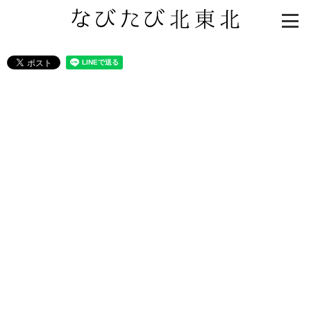
知る一覧
世界遺産
文化・歴史
パワースポット
ミステリー
観る一覧
桜
花
紅葉
楽しむ一覧
まつり・イベント
聖地
おみやげ・特産
道の駅・産直
鉄道
アウトドア・レジャー