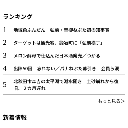
ランキング
地域色ふんだん 弘前・青柳ねぷた初の知事賞
ターゲットは観光客、鍛冶町に「弘前横丁」
メロン酵母で仕込んだ日本酒発売／つがる
出陣50回 忘れない／パナねぶた幕引き 会員ら涙
北秋田市森吉の太平湖で湖水開き 土砂崩れから復
旧、２カ月遅れ
もっと見る＞
新着情報