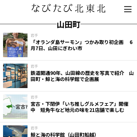
山田町
岩手
「オランダ島サーモン」つかみ取り初企画 6
月7日、山田にぎわい市
岩手
鉄道開通90年、山田線の歴史を写真で紹介 山
田町・鯨と海の科学館で企画展
知る一覧
世界遺産
文化・歴史
パワースポット
ミステリー
岩手
宮古・下閉伊「いち推しグルメフェア」開催
観る一覧
桜
花
紅葉
中 短角牛など地元の味を21店舗で楽しむ
楽しむ一覧
まつり・イベント
聖地
おみやげ・特産
道の駅・産直
鉄道
アウトドア・レジャー
岩手
鯨と海の科学館（山田町船越）