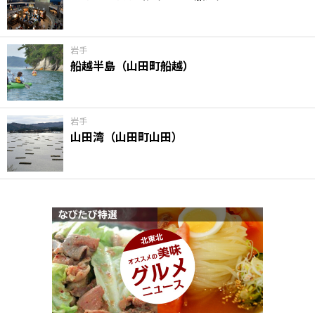
味わう一覧
麺類
ご当地グルメ
酒
スイーツ
癒す一覧
温泉
自然
宿泊
岩手
船越半島（山田町船越）
青森県
岩手県
秋田県
岩手
山田湾（山田町山田）