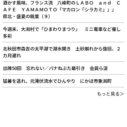
酒かす風味、フランス流 八峰町のＬＡＢＯ ａｎｄ Ｃ
ＡＦＥ ＹＡＭＡＭＯＴＯ「マカロン『シラカミ』」」
県北・盛夏の銘菓（９）
今週末、大潟村で「ひまわりまつり」 ミニ電車など催し
多彩
北秋田市森吉の太平湖で湖水開き 土砂崩れから復旧、２
カ月遅れ
出陣50回 忘れない／パナねぶた幕引き 会員ら涙
猛暑を逃れ、元滝伏流水でひんやり にかほ市象潟町
もっと見る＞