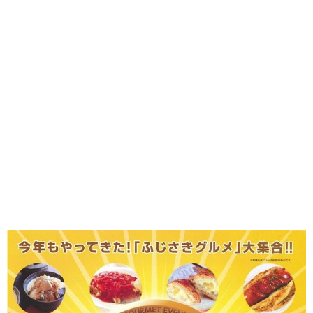
味わう一覧
麺類
ご当地グルメ
酒
スイーツ
癒す一覧
温泉
自然
宿泊
青森県
岩手県
秋田県