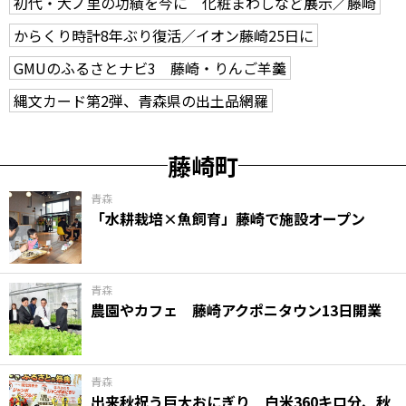
初代・大ノ里の功績を今に 化粧まわしなど展示／藤崎
からくり時計8年ぶり復活／イオン藤崎25日に
GMUのふるさとナビ3 藤崎・りんご羊羹
縄文カード第2弾、青森県の出土品網羅
藤崎町
青森
「水耕栽培×魚飼育」藤崎で施設オープン
青森
農園やカフェ 藤崎アクポニタウン13日開業
青森
出来秋祝う巨大おにぎり 白米360キロ分、秋