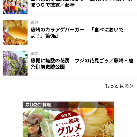
まつりで披露／藤崎
青森
藤崎のカラアゲバーガー 「食べにおいで
よ！」第9回
青森
藤棚に無数の花房 フジの花見ごろ／藤崎・唐
糸御前史跡公園
もっと見る＞