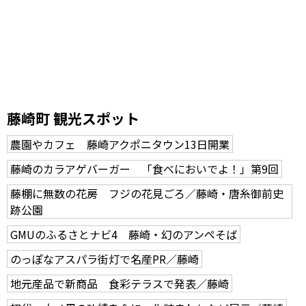
藤崎町 観光スポット
農園やカフェ 藤崎アクポニタウン13日開業
藤崎のカラアゲバーガー 「食べにおいでよ！」第9回
藤棚に無数の花房 フジの花見ごろ／藤崎・唐糸御前史
跡公園
GMUのふるさとナビ4 藤崎・幻のアンペそば
のっぽなアスパラ街灯で名産PR／藤崎
地元産品で新商品 食彩テラスで発表／藤崎