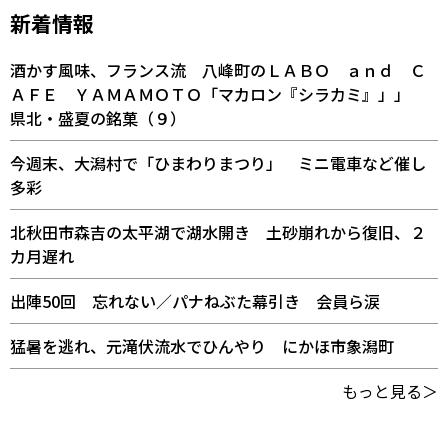
新着情報
酒かす風味、フランス流 八峰町のＬＡＢＯ ａｎｄ Ｃ
ＡＦＥ ＹＡＭＡＭＯＴＯ「マカロン『シラカミ』」」
県北・盛夏の銘菓（９）
今週末、大潟村で「ひまわりまつり」 ミニ電車など催し
多彩
北秋田市森吉の太平湖で湖水開き 土砂崩れから復旧、２
カ月遅れ
出陣50回 忘れない／パナねぶた幕引き 会員ら涙
猛暑を逃れ、元滝伏流水でひんやり にかほ市象潟町
もっと見る＞