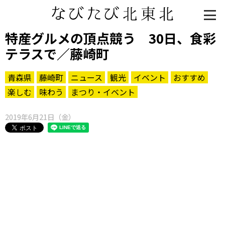
特産グルメの頂点競う 30日、食彩
テラスで／藤崎町
青森県
藤崎町
ニュース
観光
イベント
おすすめ
楽しむ
味わう
まつり・イベント
2019年6月21日（金）
知る一覧
世界遺産
文化・歴史
パワースポット
ミステリー
観る一覧
桜
花
紅葉
楽しむ一覧
まつり・イベント
聖地
おみやげ・特産
道の駅・産直
鉄道
アウトドア・レジャー