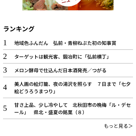
ランキング
地域色ふんだん 弘前・青柳ねぷた初の知事賞
ターゲットは観光客、鍛冶町に「弘前横丁」
メロン酵母で仕込んだ日本酒発売／つがる
美人画の絵灯籠、夜の湯沢を照らす ７日まで「七夕
絵どうろうまつり」
甘さ上品、少し冷やして 北秋田市の晩梅「ル・デセ
ール」 県北・盛夏の銘菓（８）
もっと見る＞