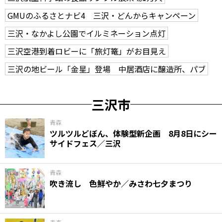
GMUのふるさとナビ4 三沢・どんからキャンペーン
三沢・なかよし公園でイルミネーション点灯
三沢空港到着ロビーに「旅灯篭」がお目見え
三沢の地ビール「金星」登場 中居酒店に醸造所、パブ
三沢市
青森
ツルツルどぼん、体験型新企画 8月8日にシー
サイドフェス／三沢
青森
吹き流し 色鮮やか／みさわ七夕まつり