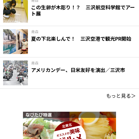
青森
この生卵が木彫り！？ 三沢航空科学館でアー
ト展
青森
夏の下北楽しんで！ 三沢空港で観光PR開始
青森
アメリカンデー、日米友好を演出／三沢市
もっと見る＞