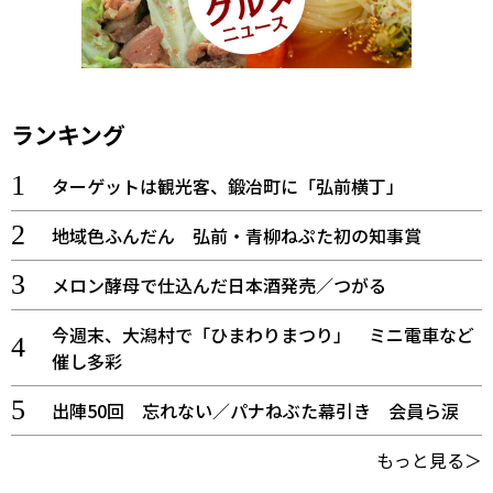
ランキング
ターゲットは観光客、鍛冶町に「弘前横丁」
地域色ふんだん 弘前・青柳ねぷた初の知事賞
メロン酵母で仕込んだ日本酒発売／つがる
今週末、大潟村で「ひまわりまつり」 ミニ電車など
催し多彩
出陣50回 忘れない／パナねぶた幕引き 会員ら涙
もっと見る＞