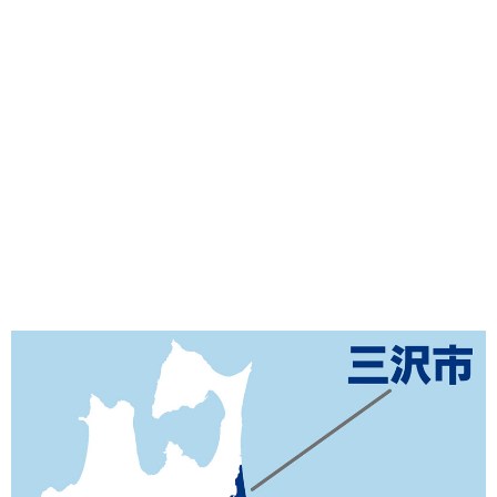
味わう一覧
麺類
ご当地グルメ
酒
スイーツ
癒す一覧
温泉
自然
宿泊
青森県
岩手県
秋田県