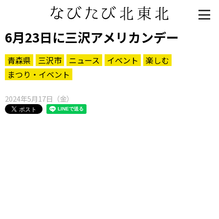
6月23日に三沢アメリカンデー
青森県
三沢市
ニュース
イベント
楽しむ
まつり・イベント
2024年5月17日（金）
知る一覧
世界遺産
文化・歴史
パワースポット
ミステリー
観る一覧
桜
花
紅葉
楽しむ一覧
まつり・イベント
聖地
おみやげ・特産
道の駅・産直
鉄道
アウトドア・レジャー