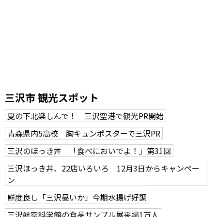
三沢市 観光スポット
夏の下北楽しんで！ 三沢空港で観光PR開始
青森県内5高校 胸キュンポスターで三沢PR
三沢のほっき丼 「食べにおいでよ！」第31回
三沢ほっき丼、22店いろいろ 12月3日からキャンペー
ン
鮮度良し「三沢昼いか」今期水揚げ好調
三沢航空科学館の食品サンプル展来場1万人