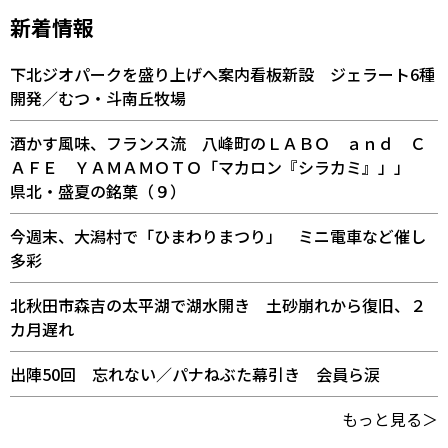
新着情報
下北ジオパークを盛り上げへ案内看板新設 ジェラート6種
開発／むつ・斗南丘牧場
酒かす風味、フランス流 八峰町のＬＡＢＯ ａｎｄ Ｃ
ＡＦＥ ＹＡＭＡＭＯＴＯ「マカロン『シラカミ』」」
県北・盛夏の銘菓（９）
今週末、大潟村で「ひまわりまつり」 ミニ電車など催し
多彩
北秋田市森吉の太平湖で湖水開き 土砂崩れから復旧、２
カ月遅れ
出陣50回 忘れない／パナねぶた幕引き 会員ら涙
もっと見る＞