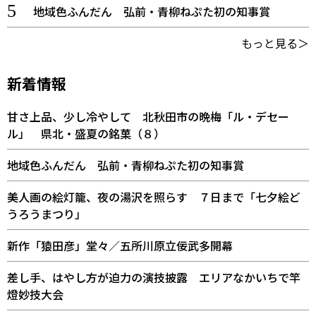
地域色ふんだん 弘前・青柳ねぷた初の知事賞
もっと見る＞
新着情報
甘さ上品、少し冷やして 北秋田市の晩梅「ル・デセー
ル」 県北・盛夏の銘菓（８）
地域色ふんだん 弘前・青柳ねぷた初の知事賞
美人画の絵灯籠、夜の湯沢を照らす ７日まで「七夕絵ど
うろうまつり」
新作「猿田彦」堂々／五所川原立佞武多開幕
差し手、はやし方が迫力の演技披露 エリアなかいちで竿
燈妙技大会