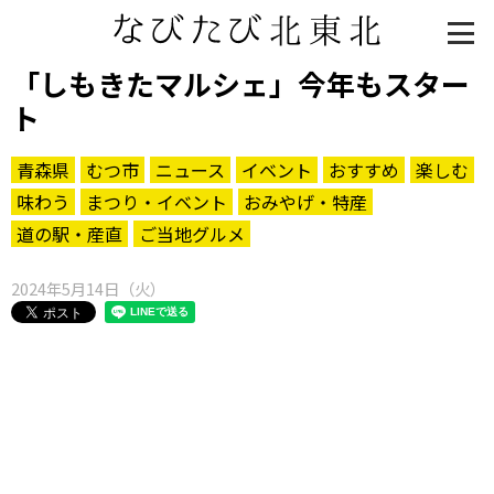
「しもきたマルシェ」今年もスター
ト
青森県
むつ市
ニュース
イベント
おすすめ
楽しむ
味わう
まつり・イベント
おみやげ・特産
道の駅・産直
ご当地グルメ
2024年5月14日（火）
知る一覧
世界遺産
文化・歴史
パワースポット
ミステリー
観る一覧
桜
花
紅葉
楽しむ一覧
まつり・イベント
聖地
おみやげ・特産
道の駅・産直
鉄道
アウトドア・レジャー