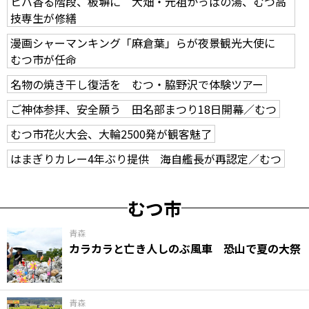
ヒバ香る階段、板塀に 大畑・元祖かっぱの湯、むつ高
技専生が修繕
漫画シャーマンキング「麻倉葉」らが夜景観光大使に
むつ市が任命
名物の焼き干し復活を むつ・脇野沢で体験ツアー
ご神体参拝、安全願う 田名部まつり18日開幕／むつ
むつ市花火大会、大輪2500発が観客魅了
はまぎりカレー4年ぶり提供 海自艦長が再認定／むつ
むつ市
青森
カラカラと亡き人しのぶ風車 恐山で夏の大祭
青森