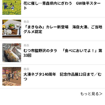
花に催し…青森県内にぎわう GW後半スター
ト
青森
「まきなみ」カレー新登場 海自大湊、ご当地
グルメ認定
青森
むつ市脇野沢のタラ 「食べにおいでよ！」第
33回
青森
大湊ネブタ140周年 記念作品展12日まで／む
つ
もっと見る＞