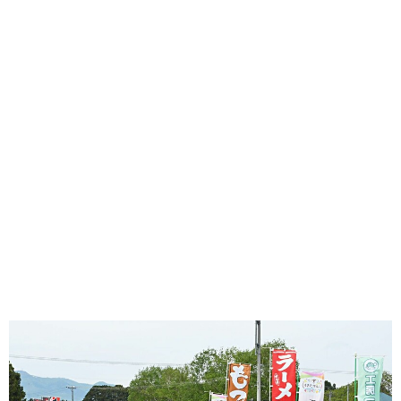
味わう一覧
麺類
ご当地グルメ
酒
スイーツ
癒す一覧
温泉
自然
宿泊
青森県
岩手県
秋田県