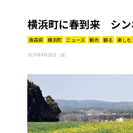
横浜町に春到来 シン
青森県
横浜町
ニュース
観光
観る
楽しむ
2024年4月26日（金）
知る一覧
世界遺産
文化・歴史
パワースポット
ミステリー