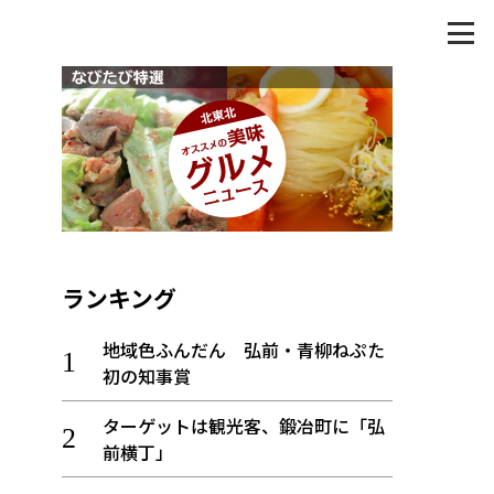
ランキング
地域色ふんだん 弘前・青柳ねぷた
初の知事賞
ターゲットは観光客、鍛冶町に「弘
前横丁」