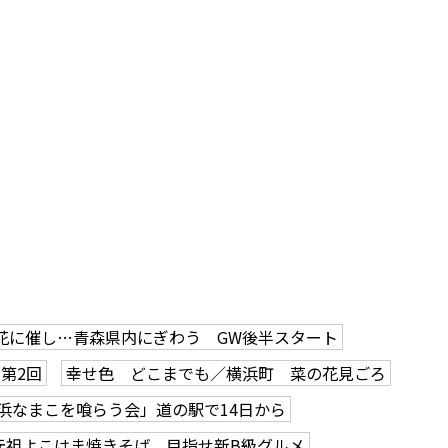
花に催し…青森県内にぎわう GW後半スタート
第2回
幸せ色 どこまでも／横浜町 菜の花見ごろ
浜なまこを喰らう会」道の駅で14日から
元祖よこはま焼きそば 目指せ新B級グルメ