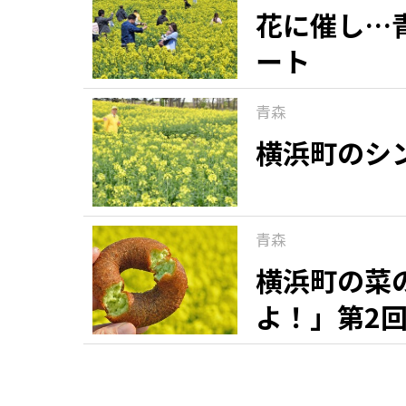
花に催し…
ート
青森
横浜町のシ
青森
横浜町の菜
よ！」第2