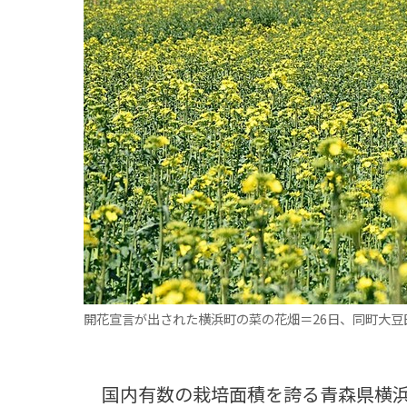
観る一覧
桜
花
紅葉
楽しむ一覧
まつり・イベント
聖地
おみやげ・特産
道の駅・産直
鉄道
アウトドア・レジャー
味わう一覧
麺類
ご当地グルメ
酒
スイーツ
癒す一覧
温泉
自然
宿泊
青森県
岩手県
秋田県
開花宣言が出された横浜町の菜の花畑＝26日、同町大豆
国内有数の栽培面積を誇る青森県横浜