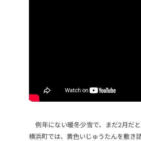
観る一覧
桜
花
紅葉
楽しむ一覧
まつり・イベント
聖地
おみやげ・特産
道の駅・産直
鉄道
アウトドア・レジャー
味わう一覧
麺類
ご当地グルメ
酒
スイーツ
癒す一覧
温泉
自然
宿泊
青森県
岩手県
秋田県
例年にない暖冬少雪で、まだ2月だと
横浜町では、黄色いじゅうたんを敷き