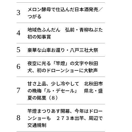
メロン酵母で仕込んだ日本酒発売／
つがる
地域色ふんだん 弘前・青柳ねぷた
初の知事賞
豪華な山車お還り・八戸三社大祭
夜空に光る「竿燈」の文字や秋田
犬、初のドローンショーに大歓声
甘さ上品、少し冷やして 北秋田市
の晩梅「ル・デセール」 県北・盛
夏の銘菓（８）
竿燈まつりあす開幕、今年はドロー
ンショーも ２７３本出竿、周辺で
交通規制