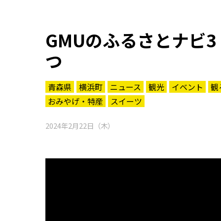
GMUのふるさとナビ
つ
青森県
横浜町
ニュース
観光
イベント
観
おみやげ・特産
スイーツ
2024年2月22日（木）
知る一覧
世界遺産
文化・歴史
パワースポット
ミステリー