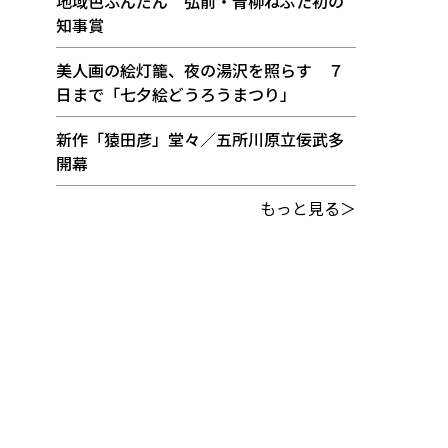
地域色ふんだん 弘前・青柳ねぷた初の
知事賞
美人画の絵灯籠、夜の湯沢を照らす ７
日まで「七夕絵どうろうまつり」
新作「猿田彦」堂々／五所川原立佞武多
開幕
もっと見る＞