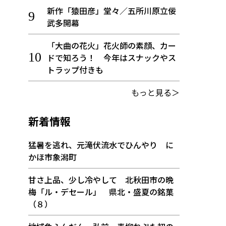
新作「猿田彦」堂々／五所川原立佞
武多開幕
「大曲の花火」花火師の素顔、カー
ドで知ろう！ 今年はスナックやス
トラップ付きも
もっと見る＞
新着情報
猛暑を逃れ、元滝伏流水でひんやり に
かほ市象潟町
甘さ上品、少し冷やして 北秋田市の晩
梅「ル・デセール」 県北・盛夏の銘菓
（８）