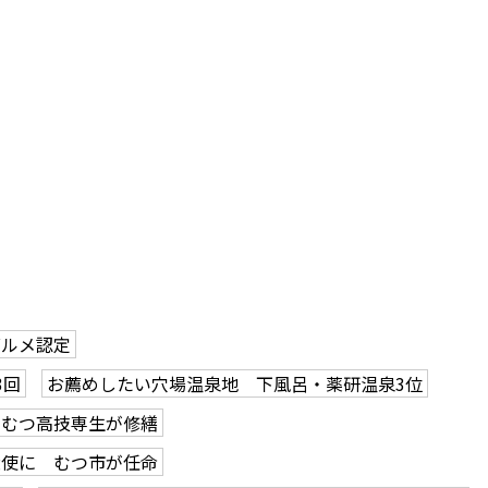
グルメ認定
3回
お薦めしたい穴場温泉地 下風呂・薬研温泉3位
、むつ高技専生が修繕
大使に むつ市が任命