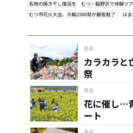
名物の焼き干し復活を むつ・脇野沢で体験ツ
むつ市花火大会、大輪2500発が観客魅了
はま
青森
カラカラと
祭
青森
花に催し…
ート
青森