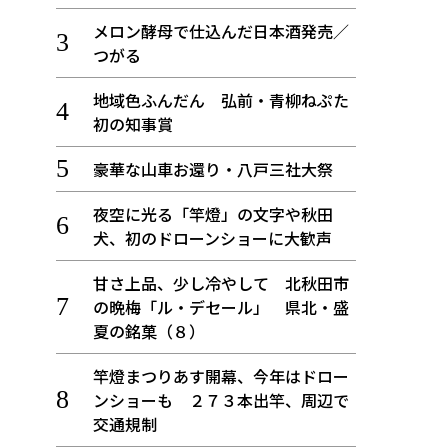
メロン酵母で仕込んだ日本酒発売／
つがる
地域色ふんだん 弘前・青柳ねぷた
初の知事賞
豪華な山車お還り・八戸三社大祭
夜空に光る「竿燈」の文字や秋田
犬、初のドローンショーに大歓声
甘さ上品、少し冷やして 北秋田市
の晩梅「ル・デセール」 県北・盛
夏の銘菓（８）
竿燈まつりあす開幕、今年はドロー
ンショーも ２７３本出竿、周辺で
交通規制