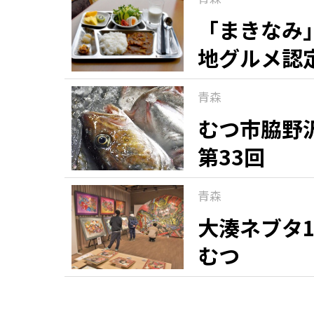
「まきなみ
地グルメ認
青森
むつ市脇野
第33回
青森
大湊ネブタ1
むつ