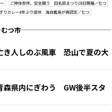
アー
ご神体参拝、安全願う 田名部まつり18日開幕／むつ
ぎりカレー4年ぶり提供 海自艦長が再認定／むつ
むつ市
亡き人しのぶ風車 恐山で夏の大
青森県内にぎわう GW後半スタ