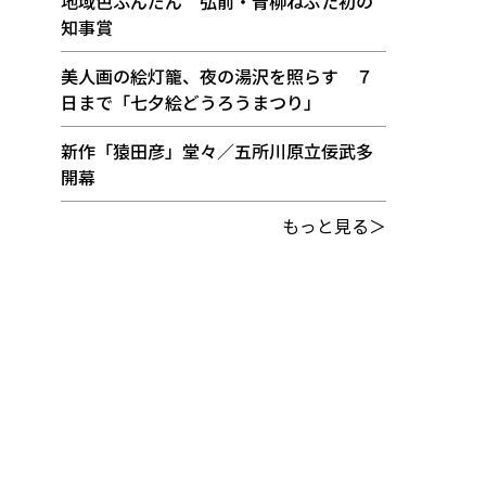
地域色ふんだん 弘前・青柳ねぷた初の
知事賞
美人画の絵灯籠、夜の湯沢を照らす ７
日まで「七夕絵どうろうまつり」
新作「猿田彦」堂々／五所川原立佞武多
開幕
もっと見る＞