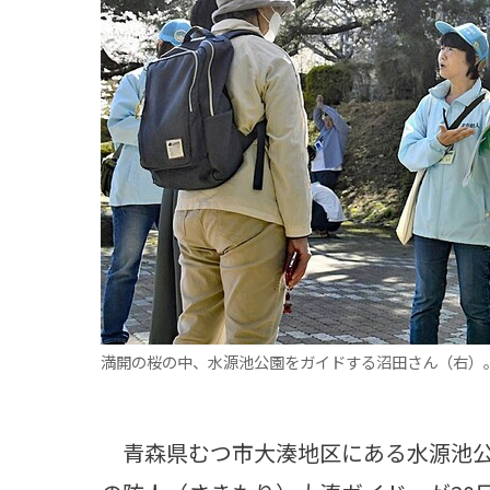
観る一覧
桜
花
紅葉
楽しむ一覧
まつり・イベント
聖地
おみやげ・特産
道の駅・産直
鉄道
アウトドア・レジャー
味わう一覧
麺類
ご当地グルメ
酒
スイーツ
癒す一覧
温泉
自然
宿泊
青森県
岩手県
秋田県
満開の桜の中、水源池公園をガイドする沼田さん（右）
青森県むつ市大湊地区にある水源池公