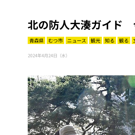
北の防人大湊ガイド 
青森県
むつ市
ニュース
観光
知る
観る
2024年4月24日（水）
知る一覧
世界遺産
文化・歴史
パワースポット
ミステリー