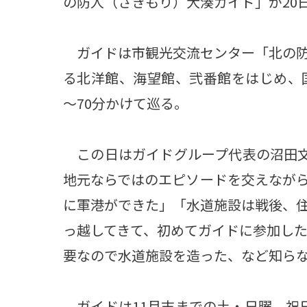
の防人（さきもり）大湊ガイド」が20
ガイドは市観光交流センター「北の防
る北洋館、海望館、弐番館をはじめ、
～70分かけて巡る。
この日はガイドグループ代表の沼田文
地元ならではのエピソードを交えなが
に軍港ができた」「水道施設は戦後、
っ越してきて、初めてガイドに参加した
要なので水道施設を造った、など知ら
ガイドは11月末までの土・日曜、祝