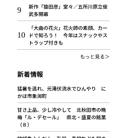
新作「猿田彦」堂々／五所川原立佞
武多開幕
「大曲の花火」花火師の素顔、カー
ドで知ろう！ 今年はスナックやス
トラップ付きも
もっと見る＞
新着情報
猛暑を逃れ、元滝伏流水でひんやり に
かほ市象潟町
甘さ上品、少し冷やして 北秋田市の晩
梅「ル・デセール」 県北・盛夏の銘菓
（８）