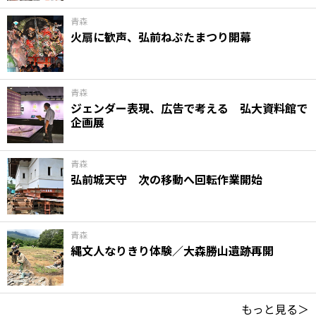
青森
火扇に歓声、弘前ねぷたまつり開幕
青森
ジェンダー表現、広告で考える 弘大資料館で
企画展
青森
弘前城天守 次の移動へ回転作業開始
青森
縄文人なりきり体験／大森勝山遺跡再開
もっと見る＞