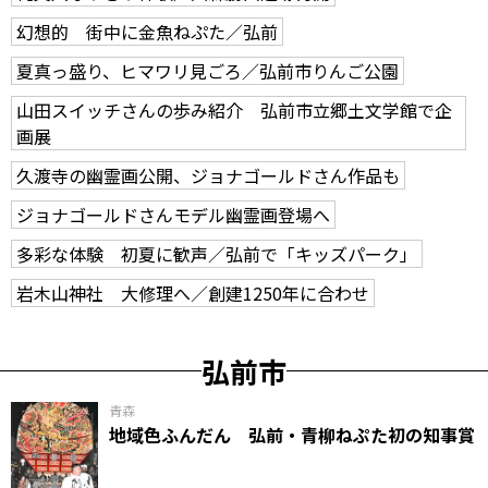
幻想的 街中に金魚ねぷた／弘前
夏真っ盛り、ヒマワリ見ごろ／弘前市りんご公園
山田スイッチさんの歩み紹介 弘前市立郷土文学館で企
画展
久渡寺の幽霊画公開、ジョナゴールドさん作品も
ジョナゴールドさんモデル幽霊画登場へ
多彩な体験 初夏に歓声／弘前で「キッズパーク」
岩木山神社 大修理へ／創建1250年に合わせ
弘前市
青森
地域色ふんだん 弘前・青柳ねぷた初の知事賞