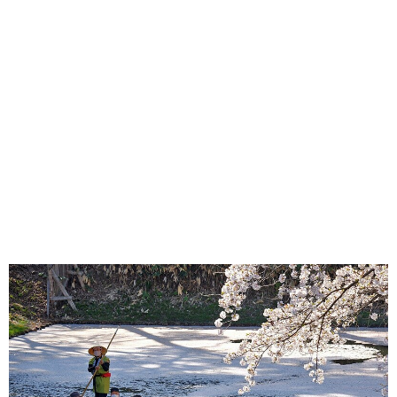
味わう一覧
麺類
ご当地グルメ
酒
スイーツ
癒す一覧
温泉
自然
宿泊
青森県
岩手県
秋田県