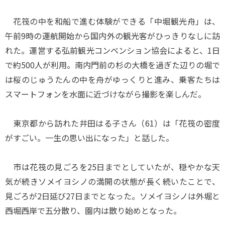
花筏の中を和船で進む体験ができる「中堀観光舟」は、
午前9時の運航開始から国内外の観光客がひっきりなしに訪
れた。運営する弘前観光コンベンション協会によると、1日
で約500人が利用。南内門前の杉の大橋を過ぎた辺りの堀で
は桜のじゅうたんの中を舟がゆっくりと進み、乗客たちは
スマートフォンを水面に近づけながら撮影を楽しんだ。
東京都から訪れた井田はる子さん（61）は「花筏の密度
がすごい。一生の思い出になった」と話した。
市は花筏の見ごろを25日までとしていたが、穏やかな天
気が続きソメイヨシノの満開の状態が長く続いたことで、
見ごろが2日延び27日までとなった。ソメイヨシノは外堀と
西堀西岸で五分散り、園内は散り始めとなった。