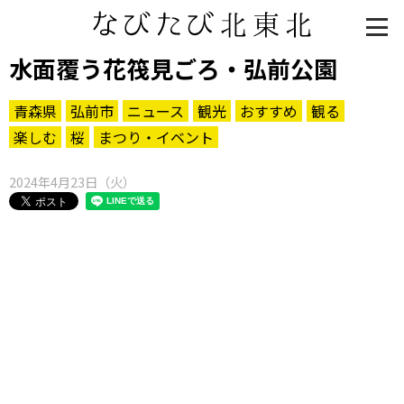
水面覆う花筏見ごろ・弘前公園
青森県
弘前市
ニュース
観光
おすすめ
観る
楽しむ
桜
まつり・イベント
2024年4月23日（火）
知る一覧
世界遺産
文化・歴史
パワースポット
ミステリー
観る一覧
桜
花
紅葉
楽しむ一覧
まつり・イベント
聖地
おみやげ・特産
道の駅・産直
鉄道
アウトドア・レジャー