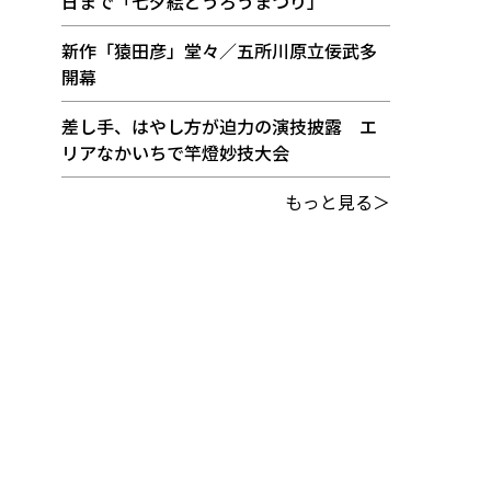
日まで「七夕絵どうろうまつり」
新作「猿田彦」堂々／五所川原立佞武多
開幕
差し手、はやし方が迫力の演技披露 エ
リアなかいちで竿燈妙技大会
もっと見る＞