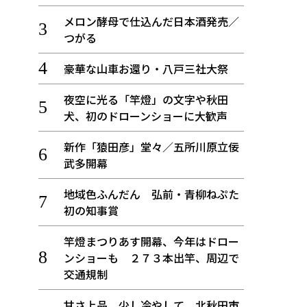
メロン酵母で仕込んだ日本酒発売／
つがる
豪華な山車お還り・八戸三社大祭
夜空に光る「竿燈」の文字や秋田
犬、初のドローンショーに大歓声
新作「猿田彦」堂々／五所川原立佞
武多開幕
地域色ふんだん 弘前・青柳ねぷた
初の知事賞
竿燈まつりあす開幕、今年はドロー
ンショーも ２７３本出竿、周辺で
交通規制
甘さ上品、少し冷やして 北秋田市