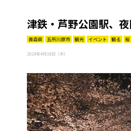
津鉄・芦野公園駅、夜
青森県
五所川原市
観光
イベント
観る
桜
2024年4月18日（木）
知る一覧
世界遺産
文化・歴史
パワースポット
ミステリー