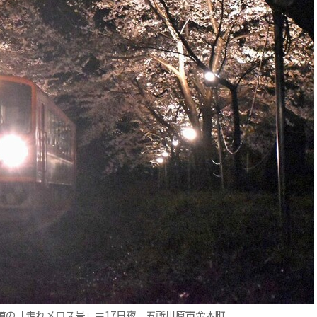
道の「走れメロス号」＝17日夜、五所川原市金木町