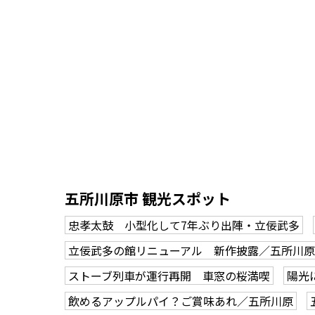
五所川原市 観光スポット
忠孝太鼓 小型化して7年ぶり出陣・立佞武多
立佞武多の館リニューアル 新作披露／五所川原
ストーブ列車が運行再開 車窓の桜満喫
陽光
飲めるアップルパイ？ご賞味あれ／五所川原