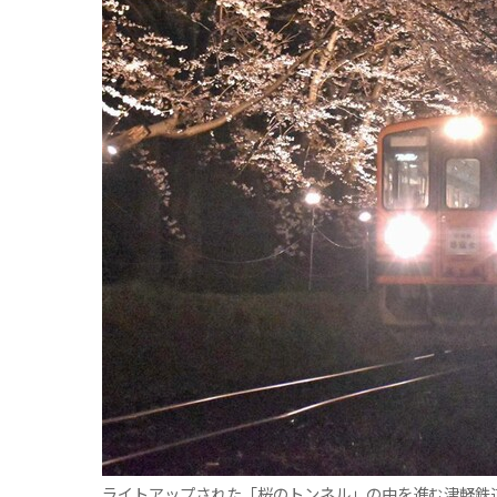
観る一覧
桜
花
紅葉
楽しむ一覧
まつり・イベント
聖地
おみやげ・特産
道の駅・産直
鉄道
アウトドア・レジャー
味わう一覧
麺類
ご当地グルメ
酒
スイーツ
癒す一覧
温泉
自然
宿泊
青森県
岩手県
秋田県
ライトアップされた「桜のトンネル」の中を進む津軽鉄