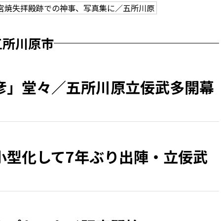
宮焼失拝殿跡での神事、写真集に／五所川原
五所川原市
彦」堂々／五所川原立佞武多開幕
小型化して7年ぶり出陣・立佞武