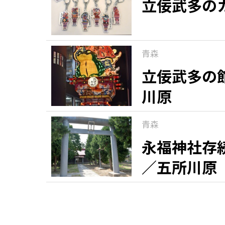
立佞武多の
青森
立佞武多の
川原
青森
永福神社存
／五所川原