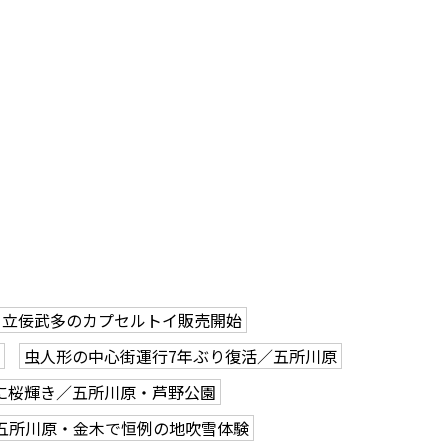
立佞武多のカプセルトイ販売開始
虫人形の中心街運行7年ぶり復活／五所川原
に桜輝き／五所川原・芦野公園
五所川原・金木で恒例の地吹雪体験