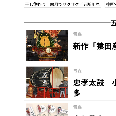
干し餅作り 寒風でサクサク／五所川原
神明
青森
新作「猿田
青森
忠孝太鼓 
多
青森