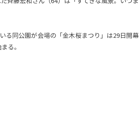
た斉藤宏和さん（64）は「すてきな風景。いつま
いる同公園が会場の「金木桜まつり」は29日開幕
始まる。