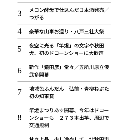
メロン酵母で仕込んだ日本酒発売／
つがる
豪華な山車お還り・八戸三社大祭
夜空に光る「竿燈」の文字や秋田
犬、初のドローンショーに大歓声
新作「猿田彦」堂々／五所川原立佞
武多開幕
地域色ふんだん 弘前・青柳ねぷた
初の知事賞
竿燈まつりあす開幕、今年はドロー
ンショーも ２７３本出竿、周辺で
交通規制
甘さ上品、少し冷やして 北秋田市