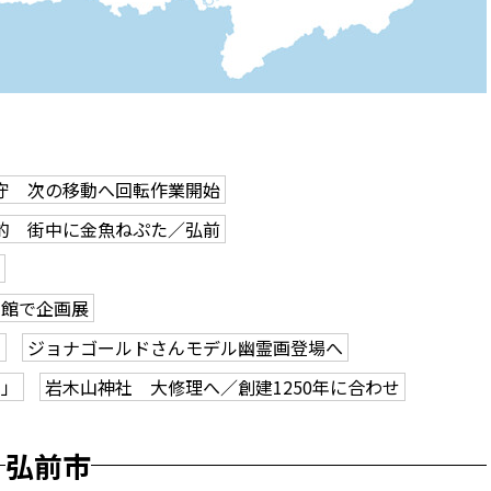
守 次の移動へ回転作業開始
的 街中に金魚ねぷた／弘前
学館で企画展
も
ジョナゴールドさんモデル幽霊画登場へ
ク」
岩木山神社 大修理へ／創建1250年に合わせ
弘前市