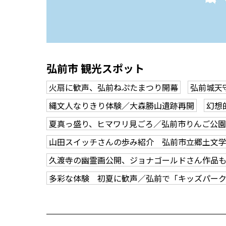
弘前市 観光スポット
火扇に歓声、弘前ねぷたまつり開幕
弘前城天
縄文人なりきり体験／大森勝山遺跡再開
幻想
夏真っ盛り、ヒマワリ見ごろ／弘前市りんご公園
山田スイッチさんの歩み紹介 弘前市立郷土文
久渡寺の幽霊画公開、ジョナゴールドさん作品
多彩な体験 初夏に歓声／弘前で「キッズパー