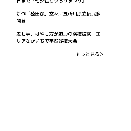
日まで「七夕絵どうろうまつり」
新作「猿田彦」堂々／五所川原立佞武多
開幕
差し手、はやし方が迫力の演技披露 エ
リアなかいちで竿燈妙技大会
もっと見る＞