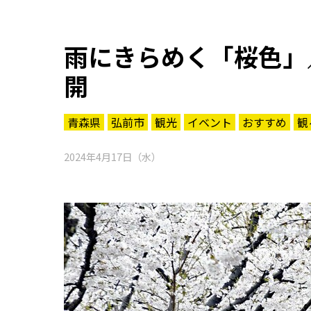
雨にきらめく「桜色」
開
青森県
弘前市
観光
イベント
おすすめ
観
2024年4月17日（水）
知る一覧
世界遺産
文化・歴史
パワースポット
ミステリー