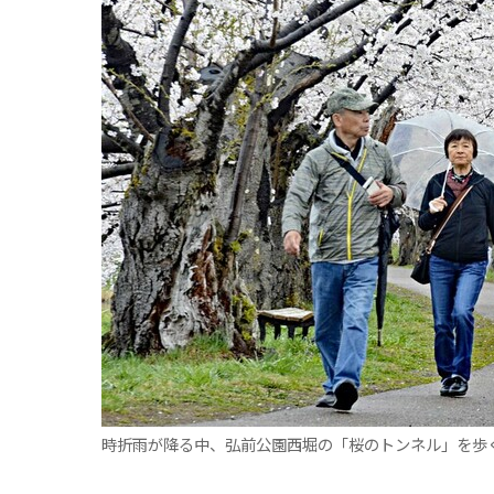
観る一覧
桜
花
紅葉
楽しむ一覧
まつり・イベント
聖地
おみやげ・特産
道の駅・産直
鉄道
アウトドア・レジャー
味わう一覧
麺類
ご当地グルメ
酒
スイーツ
癒す一覧
温泉
自然
宿泊
青森県
岩手県
秋田県
時折雨が降る中、弘前公園西堀の「桜のトンネル」を歩く観