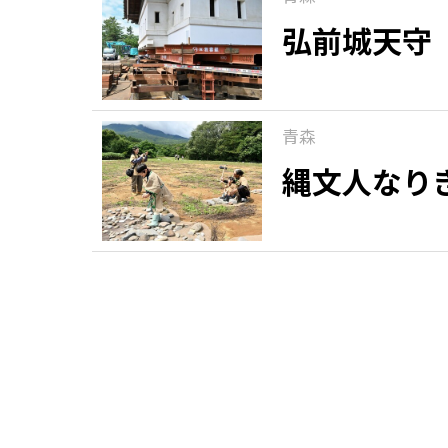
弘前城天守
青森
縄文人なり