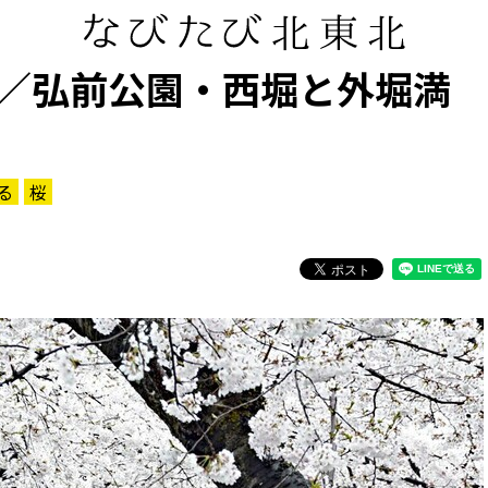
／弘前公園・西堀と外堀満
る
桜