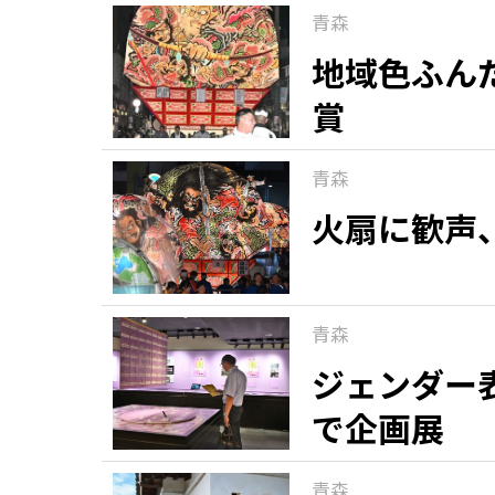
青森
地域色ふん
賞
青森
火扇に歓声
青森
ジェンダー
で企画展
青森