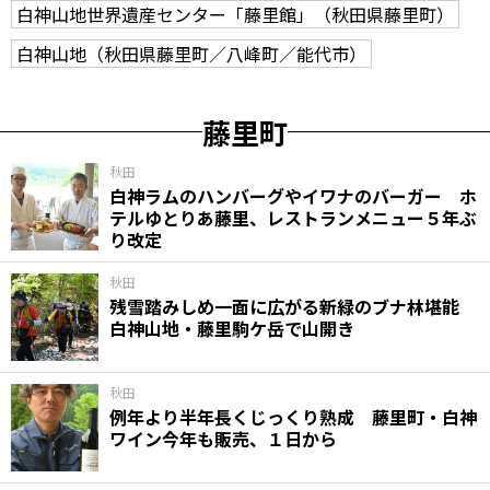
白神山地世界遺産センター「藤里館」（秋田県藤里町）
白神山地（秋田県藤里町／八峰町／能代市）
藤里町
秋田
白神ラムのハンバーグやイワナのバーガー ホ
テルゆとりあ藤里、レストランメニュー５年ぶ
り改定
秋田
残雪踏みしめ一面に広がる新緑のブナ林堪能
白神山地・藤里駒ケ岳で山開き
秋田
例年より半年長くじっくり熟成 藤里町・白神
ワイン今年も販売、１日から