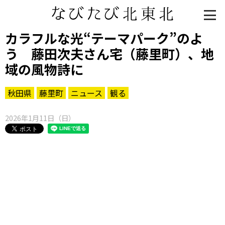
カラフルな光“テーマパーク”のよ
う 藤田次夫さん宅（藤里町）、地
域の風物詩に
秋田県
藤里町
ニュース
観る
2026年1月11日（日）
知る一覧
世界遺産
文化・歴史
パワースポット
ミステリー
観る一覧
桜
花
紅葉
楽しむ一覧
まつり・イベント
聖地
おみやげ・特産
道の駅・産直
鉄道
アウトドア・レジャー