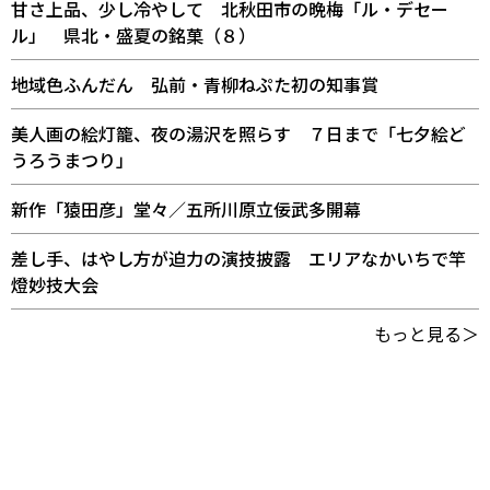
甘さ上品、少し冷やして 北秋田市の晩梅「ル・デセー
ル」 県北・盛夏の銘菓（８）
地域色ふんだん 弘前・青柳ねぷた初の知事賞
美人画の絵灯籠、夜の湯沢を照らす ７日まで「七夕絵ど
うろうまつり」
新作「猿田彦」堂々／五所川原立佞武多開幕
差し手、はやし方が迫力の演技披露 エリアなかいちで竿
燈妙技大会
もっと見る＞