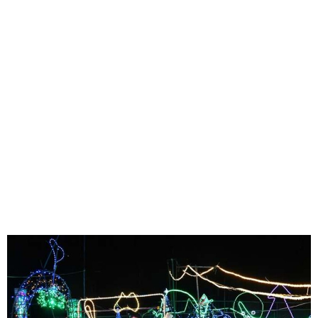
味わう一覧
麺類
ご当地グルメ
酒
スイーツ
癒す一覧
温泉
自然
宿泊
青森県
岩手県
秋田県