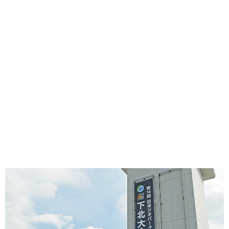
味わう一覧
麺類
ご当地グルメ
酒
スイーツ
癒す一覧
温泉
自然
宿泊
青森県
岩手県
秋田県