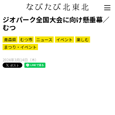
ジオパーク全国大会に向け懸垂幕／
むつ
青森県
むつ市
ニュース
イベント
楽しむ
まつり・イベント
2024年3月14日（木）
知る一覧
世界遺産
文化・歴史
パワースポット
ミステリー
観る一覧
桜
花
紅葉
楽しむ一覧
まつり・イベント
聖地
おみやげ・特産
道の駅・産直
鉄道
アウトドア・レジャー