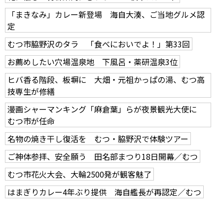
「まきなみ」カレー新登場 海自大湊、ご当地グルメ認
定
むつ市脇野沢のタラ 「食べにおいでよ！」第33回
お薦めしたい穴場温泉地 下風呂・薬研温泉3位
ヒバ香る階段、板塀に 大畑・元祖かっぱの湯、むつ高
技専生が修繕
漫画シャーマンキング「麻倉葉」らが夜景観光大使に
むつ市が任命
名物の焼き干し復活を むつ・脇野沢で体験ツアー
ご神体参拝、安全願う 田名部まつり18日開幕／むつ
むつ市花火大会、大輪2500発が観客魅了
はまぎりカレー4年ぶり提供 海自艦長が再認定／むつ