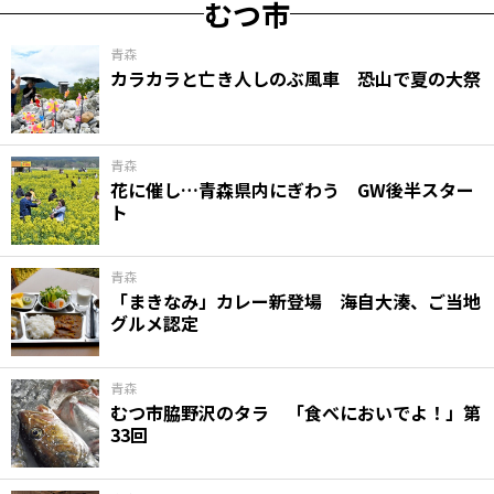
むつ市
青森
カラカラと亡き人しのぶ風車 恐山で夏の大祭
青森
花に催し…青森県内にぎわう GW後半スター
ト
青森
「まきなみ」カレー新登場 海自大湊、ご当地
グルメ認定
青森
むつ市脇野沢のタラ 「食べにおいでよ！」第
33回