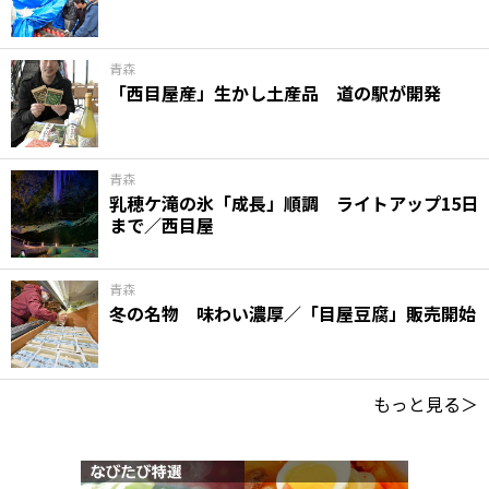
青森
「西目屋産」生かし土産品 道の駅が開発
青森
乳穂ケ滝の氷「成長」順調 ライトアップ15日
まで／西目屋
青森
冬の名物 味わい濃厚／「目屋豆腐」販売開始
もっと見る＞