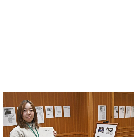
味わう一覧
麺類
ご当地グルメ
酒
スイーツ
癒す一覧
温泉
自然
宿泊
青森県
岩手県
秋田県