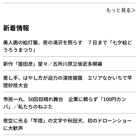
もっと見る＞
新着情報
美人画の絵灯籠、夜の湯沢を照らす ７日まで「七夕絵ど
うろうまつり」
新作「猿田彦」堂々／五所川原立佞武多開幕
差し手、はやし方が迫力の演技披露 エリアなかいちで竿
燈妙技大会
市民一丸、50回目晴れ舞台 企業に頼らず「100円カン
パ」／私たちのねぶた
夜空に光る「竿燈」の文字や秋田犬、初のドローンショー
に大歓声