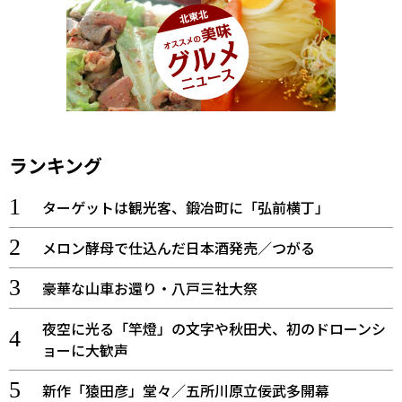
ランキング
ターゲットは観光客、鍛冶町に「弘前横丁」
メロン酵母で仕込んだ日本酒発売／つがる
豪華な山車お還り・八戸三社大祭
夜空に光る「竿燈」の文字や秋田犬、初のドローンシ
ョーに大歓声
新作「猿田彦」堂々／五所川原立佞武多開幕