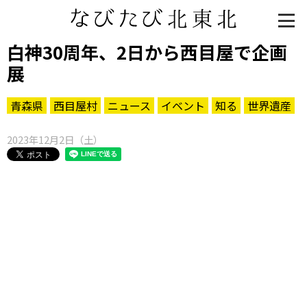
白神30周年、2日から西目屋で企画
展
青森県
西目屋村
ニュース
イベント
知る
世界遺産
2023年12月2日（土）
知る一覧
世界遺産
文化・歴史
パワースポット
ミステリー
観る一覧
桜
花
紅葉
楽しむ一覧
まつり・イベント
聖地
おみやげ・特産
道の駅・産直
鉄道
アウトドア・レジャー