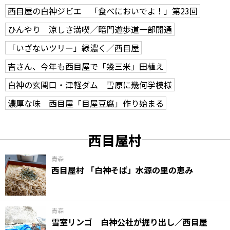
西目屋の白神ジビエ 「食べにおいでよ！」第23回
ひんやり 涼しさ満喫／暗門遊歩道一部開通
「いざないツリー」緑濃く／西目屋
吉さん、今年も西目屋で「幾三米」田植え
白神の玄関口・津軽ダム 雪原に幾何学模様
濃厚な味 西目屋「目屋豆腐」作り始まる
西目屋村
青森
西目屋村 「白神そば」水源の里の恵み
青森
雪室リンゴ 白神公社が掘り出し／西目屋