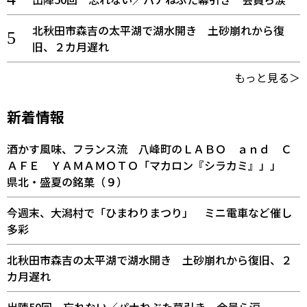
北秋田市森吉の太平湖で湖水開き 土砂崩れから復
旧、２カ月遅れ
もっと見る＞
新着情報
酒かす風味、フランス流 八峰町のＬＡＢＯ ａｎｄ Ｃ
ＡＦＥ ＹＡＭＡＭＯＴＯ「マカロン『シラカミ』」」
県北・盛夏の銘菓（９）
今週末、大潟村で「ひまわりまつり」 ミニ電車など催し
多彩
北秋田市森吉の太平湖で湖水開き 土砂崩れから復旧、２
カ月遅れ
出陣50回 忘れない／パナねぶた幕引き 会員ら涙