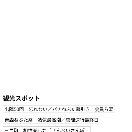
観光スポット
出陣50回 忘れない／パナねぶた幕引き 会員ら涙
青森ねぶた祭 熱気最高潮／夜間運行最終日
三戸町 相性楽しむ「せんべいさんぽ」