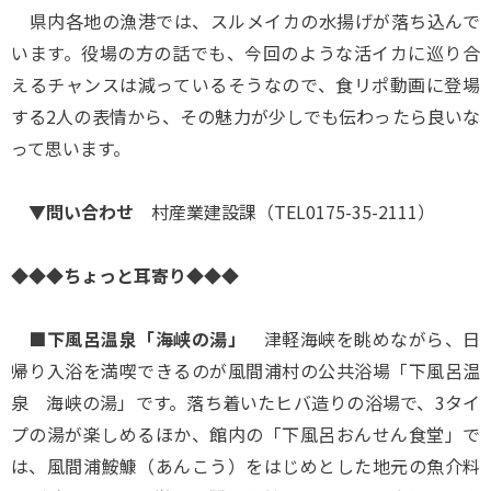
県内各地の漁港では、スルメイカの水揚げが落ち込んで
います。役場の方の話でも、今回のような活イカに巡り合
えるチャンスは減っているそうなので、食リポ動画に登場
する2人の表情から、その魅力が少しでも伝わったら良いな
って思います。
▼問い合わせ
村産業建設課（TEL0175-35-2111）
◆◆◆ちょっと耳寄り◆◆◆
■下風呂温泉「海峡の湯」
津軽海峡を眺めながら、日
帰り入浴を満喫できるのが風間浦村の公共浴場「下風呂温
泉 海峡の湯」です。落ち着いたヒバ造りの浴場で、3タイ
プの湯が楽しめるほか、館内の「下風呂おんせん食堂」で
は、風間浦鮟鱇（あんこう）をはじめとした地元の魚介料