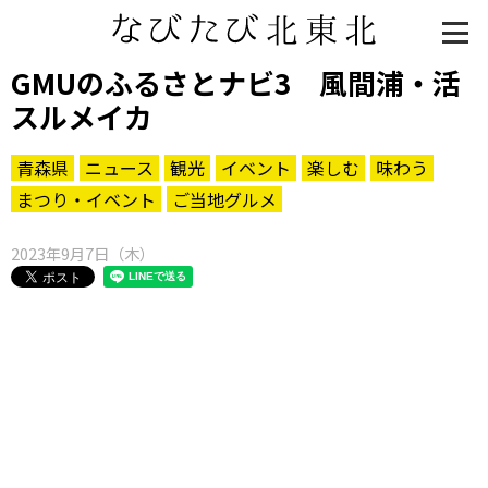
GMUのふるさとナビ3 風間浦・活
スルメイカ
青森県
ニュース
観光
イベント
楽しむ
味わう
まつり・イベント
ご当地グルメ
2023年9月7日（木）
知る一覧
世界遺産
文化・歴史
パワースポット
ミステリー
観る一覧
桜
花
紅葉
楽しむ一覧
まつり・イベント
聖地
おみやげ・特産
道の駅・産直
鉄道
アウトドア・レジャー