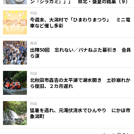
ン『シラカミ』」」 県北・盛夏の銘菓（９）
秋田
今週末、大潟村で「ひまわりまつり」 ミニ電
車など催し多彩
青森
出陣50回 忘れない／パナねぶた幕引き 会員
ら涙
秋田
北秋田市森吉の太平湖で湖水開き 土砂崩れか
ら復旧、２カ月遅れ
秋田
猛暑を逃れ、元滝伏流水でひんやり にかほ市
象潟町