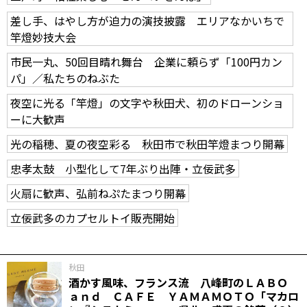
差し手、はやし方が迫力の演技披露 エリアなかいちで
竿燈妙技大会
市民一丸、50回目晴れ舞台 企業に頼らず「100円カン
パ」／私たちのねぶた
夜空に光る「竿燈」の文字や秋田犬、初のドローンショ
ーに大歓声
光の稲穂、夏の夜空彩る 秋田市で秋田竿燈まつり開幕
忠孝太鼓 小型化して7年ぶり出陣・立佞武多
火扇に歓声、弘前ねぷたまつり開幕
立佞武多のカプセルトイ販売開始
秋田
酒かす風味、フランス流 八峰町のＬＡＢＯ
ａｎｄ ＣＡＦＥ ＹＡＭＡＭＯＴＯ「マカロ