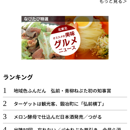
もっと見る＞
ランキング
地域色ふんだん 弘前・青柳ねぷた初の知事賞
ターゲットは観光客、鍛冶町に「弘前横丁」
メロン酵母で仕込んだ日本酒発売／つがる
出陣50回 忘れない／パナねぶた幕引き 会員ら涙