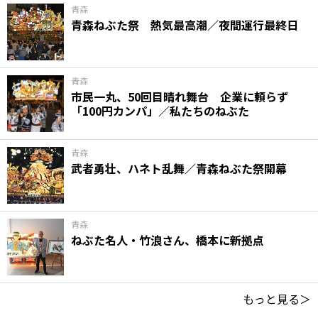
青森
青森ねぶた祭 熱気最高潮／夜間運行最終日
青森
市民一丸、50回目晴れ舞台 企業に頼らず
「100円カンパ」／私たちのねぶた
青森
武者勇壮、ハネト乱舞／青森ねぶた祭開幕
青森
ねぶた名人・竹浪さん、橋本に新拠点
もっと見る＞