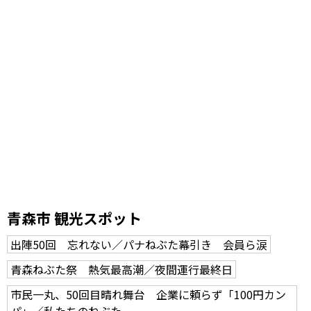
青森市 観光スポット
出陣50回 忘れない／パナねぶた幕引き 会員ら涙
青森ねぶた祭 熱気最高潮／夜間運行最終日
市民一丸、50回目晴れ舞台 企業に頼らず「100円カン
パ」／私たちのねぶた