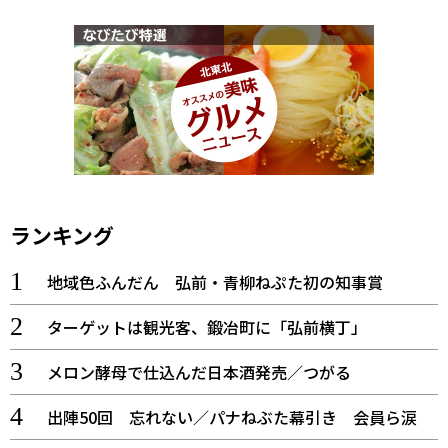
ランキング
地域色ふんだん 弘前・青柳ねぷた初の知事賞
ターゲットは観光客、鍛冶町に「弘前横丁」
メロン酵母で仕込んだ日本酒発売／つがる
出陣50回 忘れない／パナねぶた幕引き 会員ら涙