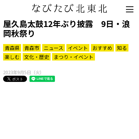
屋久島太鼓12年ぶり披露 9日・浪
岡秋祭り
青森県
青森市
ニュース
イベント
おすすめ
知る
楽しむ
文化・歴史
まつり・イベント
2023年9月5日（火）
知る一覧
世界遺産
文化・歴史
パワースポット
ミステリー
観る一覧
桜
花
紅葉
楽しむ一覧
まつり・イベント
聖地
おみやげ・特産
道の駅・産直
鉄道
アウトドア・レジャー