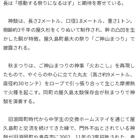
長は「感動する祭りになるはず」と期待を寄せている。
神鼓は、長さ2メートル、口径1.8メートル、重さ1トン。
樹齢約3千年の屋久杉をくりぬいて制作され、幹の凸凹を生
かした胴が特徴。屋久島町最大の祭り「ご神山まつり」で
披露される。
秋まつりは、ご神山まつりの神事「火おこし」を再現し
たもので、やぐらの中心に立てた丸太（高さ約9メートル、
直径約30センチ）をロープで引っ張り合って生じた摩擦熱
で火種を起こす。同町の屋久島太鼓保存会が秋まつりで神
鼓を演奏する。
旧浪岡町時代から中学生の交換ホームステイを通じて屋
久島町と交流を続けてきた縁で、門外不出とされている神
鼓が旧浪岡町や青森市に2002、11年の2度招致された。青