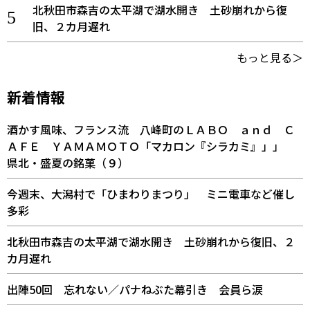
北秋田市森吉の太平湖で湖水開き 土砂崩れから復
旧、２カ月遅れ
もっと見る＞
新着情報
酒かす風味、フランス流 八峰町のＬＡＢＯ ａｎｄ Ｃ
ＡＦＥ ＹＡＭＡＭＯＴＯ「マカロン『シラカミ』」」
県北・盛夏の銘菓（９）
今週末、大潟村で「ひまわりまつり」 ミニ電車など催し
多彩
北秋田市森吉の太平湖で湖水開き 土砂崩れから復旧、２
カ月遅れ
出陣50回 忘れない／パナねぶた幕引き 会員ら涙