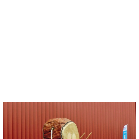
味わう一覧
麺類
ご当地グルメ
酒
スイーツ
癒す一覧
温泉
自然
宿泊
青森県
岩手県
秋田県