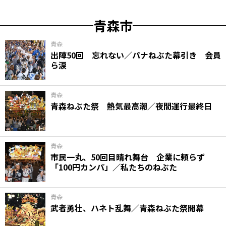
青森市
青森
出陣50回 忘れない／パナねぶた幕引き 会員
ら涙
青森
青森ねぶた祭 熱気最高潮／夜間運行最終日
青森
市民一丸、50回目晴れ舞台 企業に頼らず
「100円カンパ」／私たちのねぶた
青森
武者勇壮、ハネト乱舞／青森ねぶた祭開幕