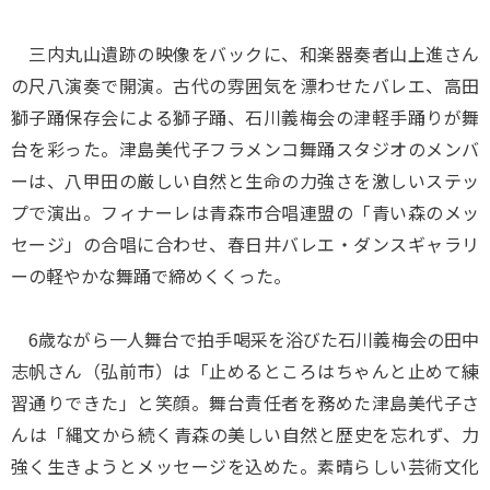
三内丸山遺跡の映像をバックに、和楽器奏者山上進さん
の尺八演奏で開演。古代の雰囲気を漂わせたバレエ、高田
獅子踊保存会による獅子踊、石川義梅会の津軽手踊りが舞
台を彩った。津島美代子フラメンコ舞踊スタジオのメンバ
ーは、八甲田の厳しい自然と生命の力強さを激しいステッ
プで演出。フィナーレは青森市合唱連盟の「青い森のメッ
セージ」の合唱に合わせ、春日井バレエ・ダンスギャラリ
ーの軽やかな舞踊で締めくくった。
6歳ながら一人舞台で拍手喝采を浴びた石川義梅会の田中
志帆さん（弘前市）は「止めるところはちゃんと止めて練
習通りできた」と笑顔。舞台責任者を務めた津島美代子さ
んは「縄文から続く青森の美しい自然と歴史を忘れず、力
強く生きようとメッセージを込めた。素晴らしい芸術文化