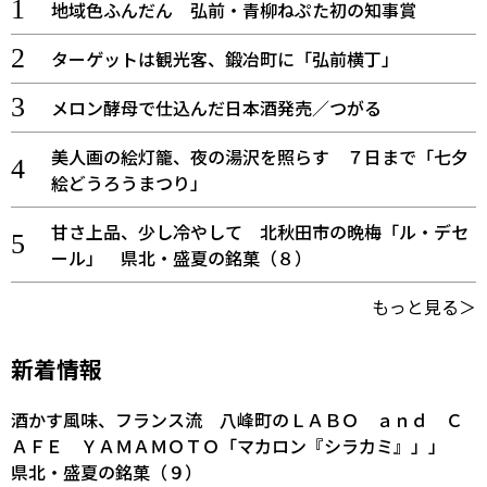
地域色ふんだん 弘前・青柳ねぷた初の知事賞
ターゲットは観光客、鍛冶町に「弘前横丁」
メロン酵母で仕込んだ日本酒発売／つがる
美人画の絵灯籠、夜の湯沢を照らす ７日まで「七夕
絵どうろうまつり」
甘さ上品、少し冷やして 北秋田市の晩梅「ル・デセ
ール」 県北・盛夏の銘菓（８）
もっと見る＞
新着情報
酒かす風味、フランス流 八峰町のＬＡＢＯ ａｎｄ Ｃ
ＡＦＥ ＹＡＭＡＭＯＴＯ「マカロン『シラカミ』」」
県北・盛夏の銘菓（９）