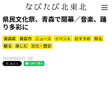
県民文化祭、青森で開幕／音楽、踊
り多彩に
青森県
青森市
ニュース
イベント
おすすめ
知る
観る
楽しむ
文化・歴史
2023年9月3日（日）
知る一覧
世界遺産
文化・歴史
パワースポット
ミステリー
観る一覧
桜
花
紅葉
楽しむ一覧
まつり・イベント
聖地
おみやげ・特産
道の駅・産直
鉄道
アウトドア・レジャー