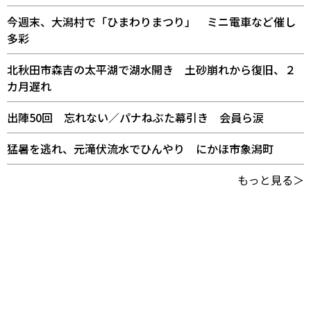
今週末、大潟村で「ひまわりまつり」 ミニ電車など催し
多彩
北秋田市森吉の太平湖で湖水開き 土砂崩れから復旧、２
カ月遅れ
出陣50回 忘れない／パナねぶた幕引き 会員ら涙
猛暑を逃れ、元滝伏流水でひんやり にかほ市象潟町
もっと見る＞