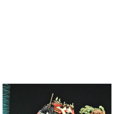
味わう一覧
麺類
ご当地グルメ
酒
スイーツ
癒す一覧
温泉
自然
宿泊
青森県
岩手県
秋田県