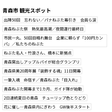
青森市 観光スポット
出陣50回 忘れない／パナねぶた幕引き 会員ら涙
青森ねぶた祭 熱気最高潮／夜間運行最終日
市民一丸、50回目晴れ舞台 企業に頼らず「100円カン
パ」／私たちのねぶた
ねぶた名人・竹浪さん、橋本に新拠点
青森窯出しアップルパイが総合グランプリ
青森県美20周年展「装飾する魂」11日開幕
一筆入魂 命宿す／青森ねぶた「目入れ」
青森ねぶた開幕まで1カ月、ガイド隊が始動
2日連続夏日の青森 チューリップ色とりどり
花に催し…青森県内にぎわう GW後半スタート