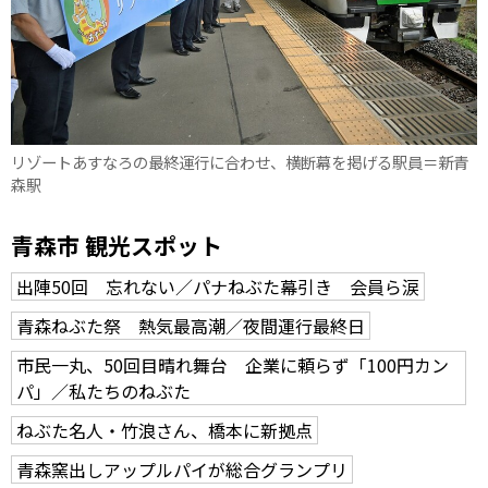
リゾートあすなろの最終運行に合わせ、横断幕を掲げる駅員＝新青
森駅
青森市 観光スポット
出陣50回 忘れない／パナねぶた幕引き 会員ら涙
青森ねぶた祭 熱気最高潮／夜間運行最終日
市民一丸、50回目晴れ舞台 企業に頼らず「100円カン
パ」／私たちのねぶた
ねぶた名人・竹浪さん、橋本に新拠点
青森窯出しアップルパイが総合グランプリ