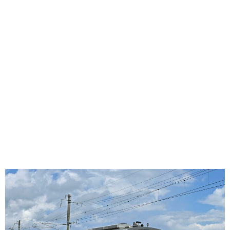
味わう一覧
麺類
ご当地グルメ
酒
スイーツ
癒す一覧
温泉
自然
宿泊
青森県
岩手県
秋田県