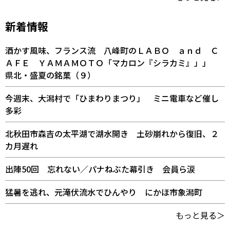
新着情報
酒かす風味、フランス流 八峰町のＬＡＢＯ ａｎｄ Ｃ
ＡＦＥ ＹＡＭＡＭＯＴＯ「マカロン『シラカミ』」」
県北・盛夏の銘菓（９）
今週末、大潟村で「ひまわりまつり」 ミニ電車など催し
多彩
北秋田市森吉の太平湖で湖水開き 土砂崩れから復旧、２
カ月遅れ
出陣50回 忘れない／パナねぶた幕引き 会員ら涙
猛暑を逃れ、元滝伏流水でひんやり にかほ市象潟町
もっと見る＞