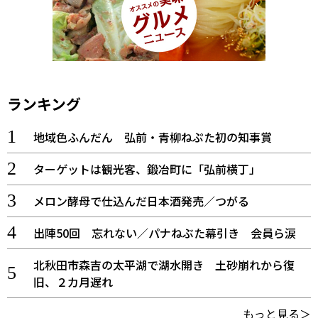
ランキング
地域色ふんだん 弘前・青柳ねぷた初の知事賞
ターゲットは観光客、鍛冶町に「弘前横丁」
メロン酵母で仕込んだ日本酒発売／つがる
出陣50回 忘れない／パナねぶた幕引き 会員ら涙
北秋田市森吉の太平湖で湖水開き 土砂崩れから復
旧、２カ月遅れ
もっと見る＞