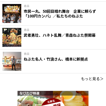
青森
市民一丸、50回目晴れ舞台 企業に頼らず
「100円カンパ」／私たちのねぶた
青森
武者勇壮、ハネト乱舞／青森ねぶた祭開幕
青森
ねぶた名人・竹浪さん、橋本に新拠点
もっと見る＞