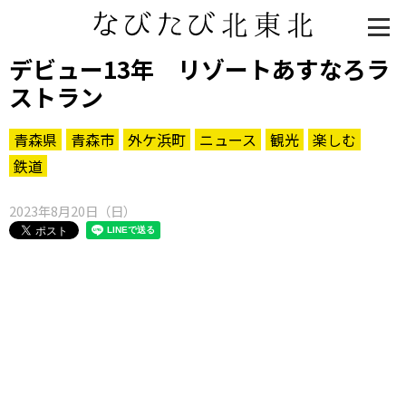
デビュー13年 リゾートあすなろラ
ストラン
青森県
青森市
外ケ浜町
ニュース
観光
楽しむ
鉄道
2023年8月20日（日）
知る一覧
世界遺産
文化・歴史
パワースポット
ミステリー
観る一覧
桜
花
紅葉
楽しむ一覧
まつり・イベント
聖地
おみやげ・特産
道の駅・産直
鉄道
アウトドア・レジャー