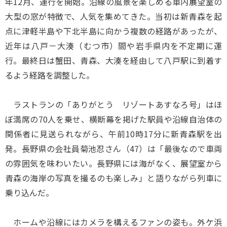
年12月、運行を開始。沿線の風景を楽しめる車内展望室の
大型の窓が特徴で、人気を集めてきた。当初は新青森を起
点に津軽半島や下北半島に向かう複数の経路があったが、
近年は八戸－大湊（むつ市）間や岩手県内を不定期に運
行。最終日は蟹田、青森、大湊を経由して八戸駅に到着す
るよう経路を調整した。
ラストランの「ありがとう リゾートあすなろ号」はほ
ぼ満席の70人を乗せ、横断幕を掲げた駅員や沿線自治体の
関係者に見送られながら、午前10時17分に新青森駅を出
発。長野県の会社員菊池忍さん（47）は「最後なので車両
の雰囲気を味わいたい。長野県には海がなく、展望室から
青森の海岸の写真を撮るのも楽しみ」と語りながら列車に
乗り込んだ。
ホームや沿線にはカメラを構えるファンの姿も。外ケ浜