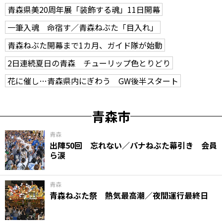
青森県美20周年展「装飾する魂」11日開幕
一筆入魂 命宿す／青森ねぶた「目入れ」
青森ねぶた開幕まで1カ月、ガイド隊が始動
2日連続夏日の青森 チューリップ色とりどり
花に催し…青森県内にぎわう GW後半スタート
青森市
青森
出陣50回 忘れない／パナねぶた幕引き 会員
ら涙
青森
青森ねぶた祭 熱気最高潮／夜間運行最終日