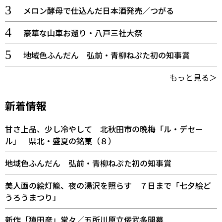
メロン酵母で仕込んだ日本酒発売／つがる
豪華な山車お還り・八戸三社大祭
地域色ふんだん 弘前・青柳ねぷた初の知事賞
もっと見る＞
新着情報
甘さ上品、少し冷やして 北秋田市の晩梅「ル・デセー
ル」 県北・盛夏の銘菓（８）
地域色ふんだん 弘前・青柳ねぷた初の知事賞
美人画の絵灯籠、夜の湯沢を照らす ７日まで「七夕絵ど
うろうまつり」
新作「猿田彦」堂々／五所川原立佞武多開幕