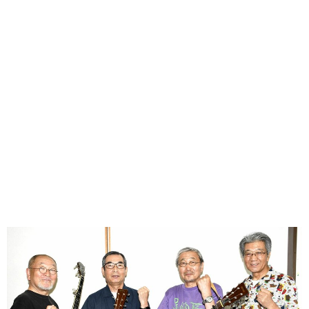
味わう一覧
麺類
ご当地グルメ
酒
スイーツ
癒す一覧
温泉
自然
宿泊
青森県
岩手県
秋田県