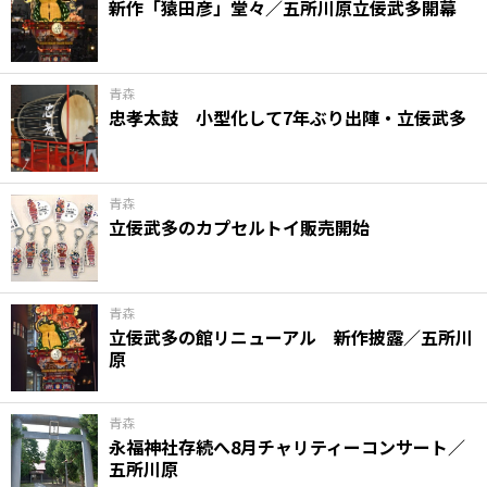
新作「猿田彦」堂々／五所川原立佞武多開幕
青森
忠孝太鼓 小型化して7年ぶり出陣・立佞武多
青森
立佞武多のカプセルトイ販売開始
青森
立佞武多の館リニューアル 新作披露／五所川
原
青森
永福神社存続へ8月チャリティーコンサート／
五所川原