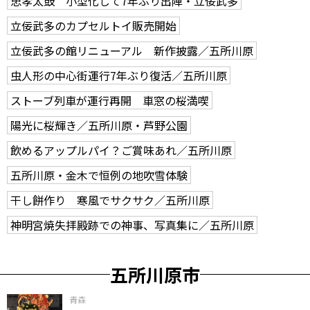
忠孝太鼓 小型化して7年ぶり出陣・立佞武多
立佞武多のカプセルトイ販売開始
立佞武多の館リニューアル 新作披露／五所川原
虫人形の中心街運行7年ぶり復活／五所川原
ストーブ列車が運行再開 車窓の桜満喫
陽光に桜輝き／五所川原・芦野公園
飲めるアップルパイ？ご賞味あれ／五所川原
五所川原・金木で恒例の地吹雪体験
干し餅作り 寒風でサクサク／五所川原
神明宮焼失拝殿跡での神事、写真集に／五所川原
五所川原市
青森