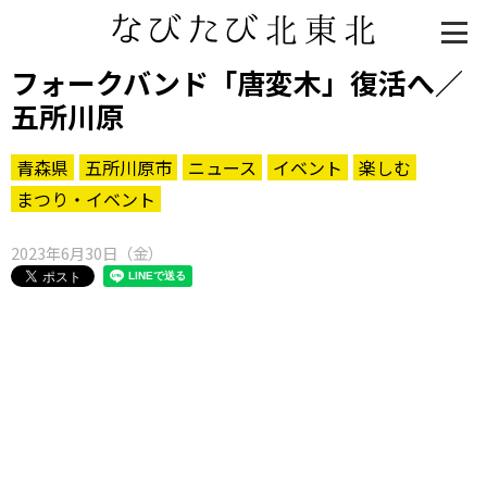
フォークバンド「唐変木」復活へ／
五所川原
青森県
五所川原市
ニュース
イベント
楽しむ
まつり・イベント
2023年6月30日（金）
知る一覧
世界遺産
文化・歴史
パワースポット
ミステリー
観る一覧
桜
花
紅葉
楽しむ一覧
まつり・イベント
聖地
おみやげ・特産
道の駅・産直
鉄道
アウトドア・レジャー