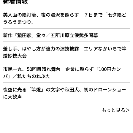
新着情報
美人画の絵灯籠、夜の湯沢を照らす ７日まで「七夕絵ど
うろうまつり」
新作「猿田彦」堂々／五所川原立佞武多開幕
差し手、はやし方が迫力の演技披露 エリアなかいちで竿
燈妙技大会
市民一丸、50回目晴れ舞台 企業に頼らず「100円カン
パ」／私たちのねぶた
夜空に光る「竿燈」の文字や秋田犬、初のドローンショー
に大歓声
もっと見る＞