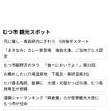
むつ市 観光スポット
花に催し…青森県内にぎわう GW後半スタート
「まきなみ」カレー新登場 海自大湊、ご当地グルメ認
定
むつ市脇野沢のタラ 「食べにおいでよ！」第33回
お薦めしたい穴場温泉地 下風呂・薬研温泉3位
ヒバ香る階段、板塀に 大畑・元祖かっぱの湯、むつ高
技専生が修繕
漫画シャーマンキング「麻倉葉」らが夜景観光大使に
むつ市が任命