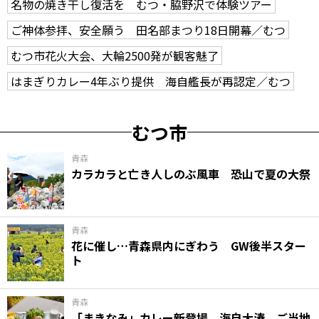
名物の焼き干し復活を むつ・脇野沢で体験ツアー
ご神体参拝、安全願う 田名部まつり18日開幕／むつ
むつ市花火大会、大輪2500発が観客魅了
はまぎりカレー4年ぶり提供 海自艦長が再認定／むつ
むつ市
青森
カラカラと亡き人しのぶ風車 恐山で夏の大祭
青森
花に催し…青森県内にぎわう GW後半スター
ト
青森
「まきなみ」カレー新登場 海自大湊、ご当地