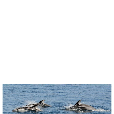
味わう一覧
麺類
ご当地グルメ
酒
スイーツ
癒す一覧
温泉
自然
宿泊
青森県
岩手県
秋田県