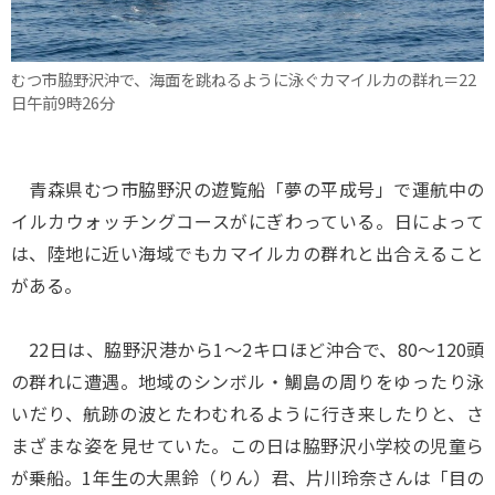
むつ市脇野沢沖で、海面を跳ねるように泳ぐカマイルカの群れ＝22
日午前9時26分
青森県むつ市脇野沢の遊覧船「夢の平成号」で運航中の
イルカウォッチングコースがにぎわっている。日によって
は、陸地に近い海域でもカマイルカの群れと出合えること
がある。
22日は、脇野沢港から1～2キロほど沖合で、80～120頭
の群れに遭遇。地域のシンボル・鯛島の周りをゆったり泳
いだり、航跡の波とたわむれるように行き来したりと、さ
まざまな姿を見せていた。この日は脇野沢小学校の児童ら
が乗船。1年生の大黒鈴（りん）君、片川玲奈さんは「目の