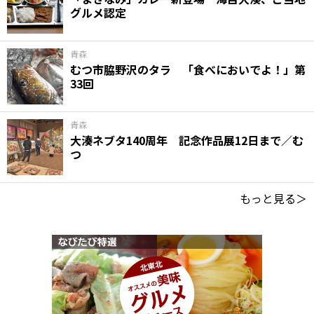
グルメ認定
青森
むつ市脇野沢のタラ 「食べにおいでよ！」第
33回
青森
大湊ネブタ140周年 記念作品展12日まで／む
つ
もっと見る＞