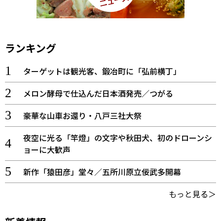
ランキング
ターゲットは観光客、鍛冶町に「弘前横丁」
メロン酵母で仕込んだ日本酒発売／つがる
豪華な山車お還り・八戸三社大祭
夜空に光る「竿燈」の文字や秋田犬、初のドローンシ
ョーに大歓声
新作「猿田彦」堂々／五所川原立佞武多開幕
もっと見る＞