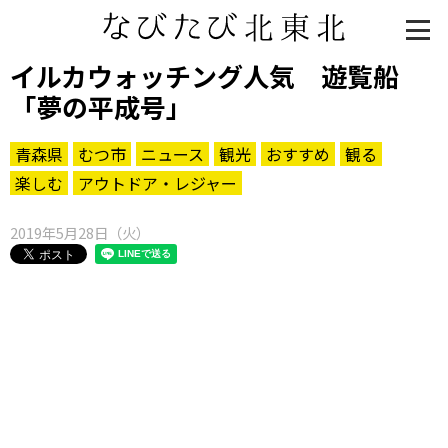
イルカウォッチング人気 遊覧船
「夢の平成号」
青森県
むつ市
ニュース
観光
おすすめ
観る
楽しむ
アウトドア・レジャー
2019年5月28日（火）
知る一覧
世界遺産
文化・歴史
パワースポット
ミステリー
観る一覧
桜
花
紅葉
楽しむ一覧
まつり・イベント
聖地
おみやげ・特産
道の駅・産直
鉄道
アウトドア・レジャー