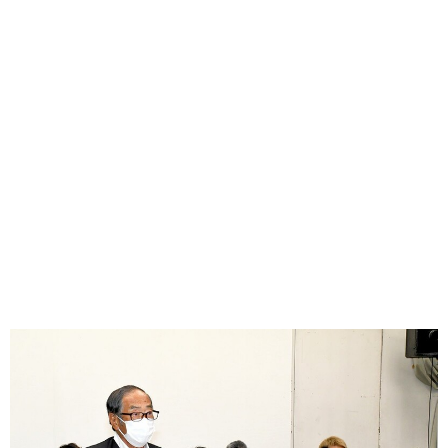
味わう一覧
麺類
ご当地グルメ
酒
スイーツ
癒す一覧
温泉
自然
宿泊
青森県
岩手県
秋田県