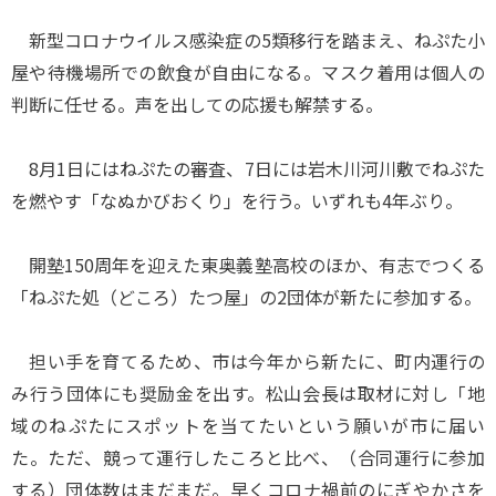
新型コロナウイルス感染症の5類移行を踏まえ、ねぷた小
屋や待機場所での飲食が自由になる。マスク着用は個人の
判断に任せる。声を出しての応援も解禁する。
8月1日にはねぷたの審査、7日には岩木川河川敷でねぷた
を燃やす「なぬかびおくり」を行う。いずれも4年ぶり。
開塾150周年を迎えた東奥義塾高校のほか、有志でつくる
「ねぷた処（どころ）たつ屋」の2団体が新たに参加する。
担い手を育てるため、市は今年から新たに、町内運行の
み行う団体にも奨励金を出す。松山会長は取材に対し「地
域のねぷたにスポットを当てたいという願いが市に届い
た。ただ、競って運行したころと比べ、（合同運行に参加
する）団体数はまだまだ。早くコロナ禍前のにぎやかさを