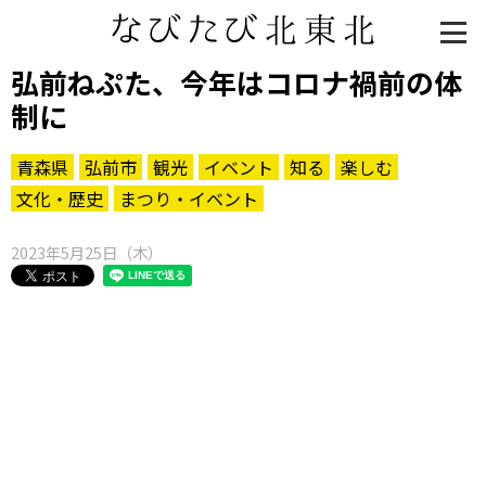
弘前ねぷた、今年はコロナ禍前の体
制に
青森県
弘前市
観光
イベント
知る
楽しむ
文化・歴史
まつり・イベント
2023年5月25日（木）
知る一覧
世界遺産
文化・歴史
パワースポット
ミステリー
観る一覧
桜
花
紅葉
楽しむ一覧
まつり・イベント
聖地
おみやげ・特産
道の駅・産直
鉄道
アウトドア・レジャー