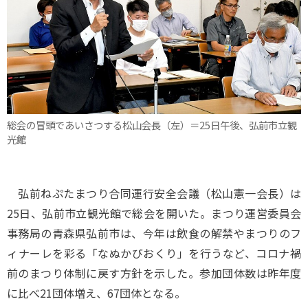
総会の冒頭であいさつする松山会長（左）＝25日午後、弘前市立観
光館
弘前ねぷたまつり合同運行安全会議（松山憲一会長）は
25日、弘前市立観光館で総会を開いた。まつり運営委員会
事務局の青森県弘前市は、今年は飲食の解禁やまつりのフ
ィナーレを彩る「なぬかびおくり」を行うなど、コロナ禍
前のまつり体制に戻す方針を示した。参加団体数は昨年度
に比べ21団体増え、67団体となる。