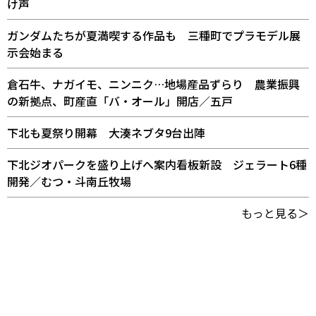
け声
ガンダムたちが夏満喫する作品も 三種町でプラモデル展
示会始まる
倉石牛、ナガイモ、ニンニク…地場産品ずらり 農業振興
の新拠点、町産直「バ・オール」開店／五戸
下北も夏祭り開幕 大湊ネブタ9台出陣
下北ジオパークを盛り上げへ案内看板新設 ジェラート6種
開発／むつ・斗南丘牧場
もっと見る＞