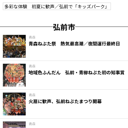
多彩な体験 初夏に歓声／弘前で「キッズパーク」
弘前市
青森
青森ねぶた祭 熱気最高潮／夜間運行最終日
青森
地域色ふんだん 弘前・青柳ねぷた初の知事賞
青森
火扇に歓声、弘前ねぷたまつり開幕
青森