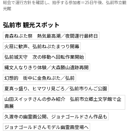
総会で運行方針を確認し、拍手する参加者＝25日午後、弘前市立観
光館
弘前市 観光スポット
青森ねぶた祭 熱気最高潮／夜間運行最終日
火扇に歓声、弘前ねぷたまつり開幕
弘前城天守 次の移動へ回転作業開始
縄文人なりきり体験／大森勝山遺跡再開
幻想的 街中に金魚ねぷた／弘前
夏真っ盛り、ヒマワリ見ごろ／弘前市りんご公園
山田スイッチさんの歩み紹介 弘前市立郷土文学館で企
画展
久渡寺の幽霊画公開、ジョナゴールドさん作品も
ジョナゴールドさんモデル幽霊画登場へ