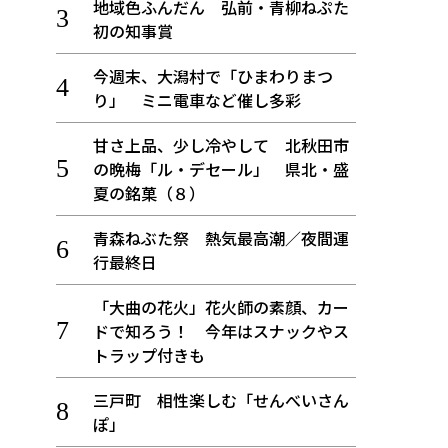
地域色ふんだん 弘前・青柳ねぷた
初の知事賞
今週末、大潟村で「ひまわりまつ
り」 ミニ電車など催し多彩
甘さ上品、少し冷やして 北秋田市
の晩梅「ル・デセール」 県北・盛
夏の銘菓（８）
青森ねぶた祭 熱気最高潮／夜間運
行最終日
「大曲の花火」花火師の素顔、カー
ドで知ろう！ 今年はスナックやス
トラップ付きも
三戸町 相性楽しむ「せんべいさん
ぽ」