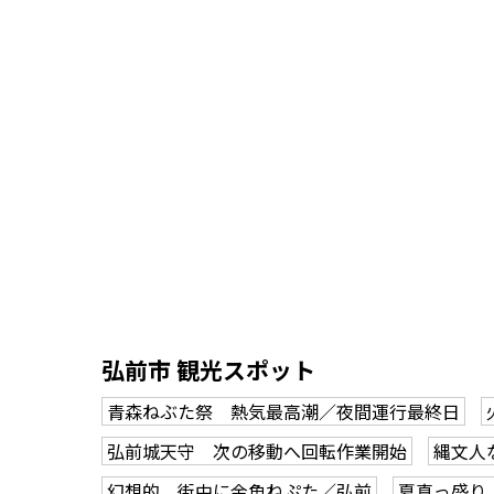
弘前市 観光スポット
青森ねぶた祭 熱気最高潮／夜間運行最終日
弘前城天守 次の移動へ回転作業開始
縄文人
幻想的 街中に金魚ねぷた／弘前
夏真っ盛り