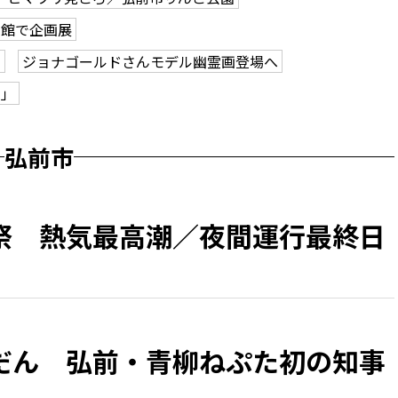
学館で企画展
も
ジョナゴールドさんモデル幽霊画登場へ
ク」
弘前市
祭 熱気最高潮／夜間運行最終日
だん 弘前・青柳ねぷた初の知事