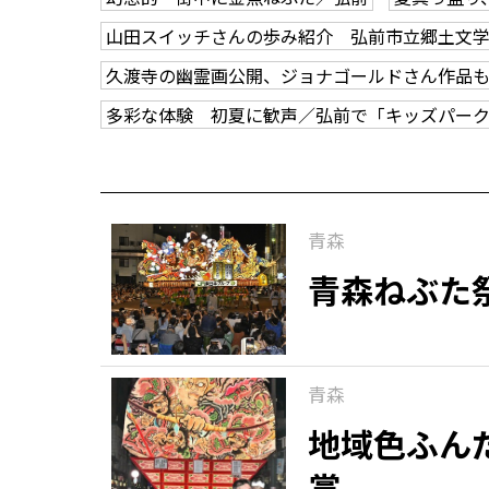
山田スイッチさんの歩み紹介 弘前市立郷土文
久渡寺の幽霊画公開、ジョナゴールドさん作品
多彩な体験 初夏に歓声／弘前で「キッズパー
青森
青森ねぶた
青森
地域色ふん
賞