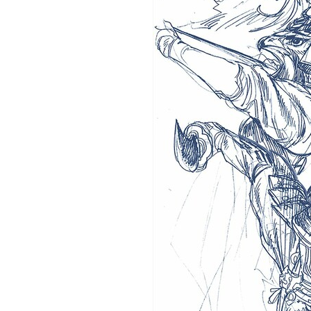
観る一覧
桜
花
紅葉
楽しむ一覧
まつり・イベント
聖地
おみやげ・特産
道の駅・産直
鉄道
アウトドア・レジャー
味わう一覧
麺類
ご当地グルメ
酒
スイーツ
癒す一覧
温泉
自然
宿泊
青森県
岩手県
秋田県