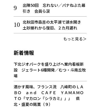
出陣50回 忘れない／パナねぶた幕
引き 会員ら涙
北秋田市森吉の太平湖で湖水開き
土砂崩れから復旧、２カ月遅れ
もっと見る＞
新着情報
下北ジオパークを盛り上げへ案内看板新
設 ジェラート6種開発／むつ・斗南丘牧
場
酒かす風味、フランス流 八峰町のＬＡ
ＢＯ ａｎｄ ＣＡＦＥ ＹＡＭＡＭＯ
ＴＯ「マカロン『シラカミ』」」 県
北・盛夏の銘菓（９）