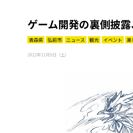
ゲーム開発の裏側披露
青森県
弘前市
ニュース
観光
イベント
楽
2022年11月5日（土）
知る一覧
世界遺産
文化・歴史
パワースポット
ミステリー