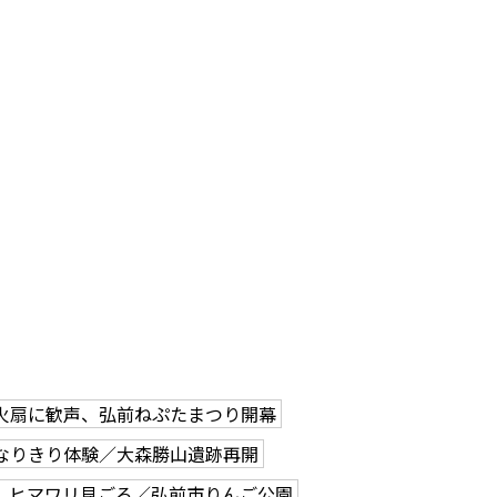
火扇に歓声、弘前ねぷたまつり開幕
なりきり体験／大森勝山遺跡再開
、ヒマワリ見ごろ／弘前市りんご公園