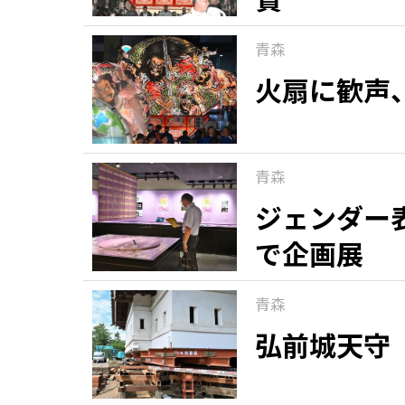
青森
火扇に歓声
青森
ジェンダー
で企画展
青森
弘前城天守