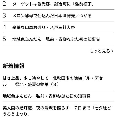
ターゲットは観光客、鍛冶町に「弘前横丁」
メロン酵母で仕込んだ日本酒発売／つがる
豪華な山車お還り・八戸三社大祭
地域色ふんだん 弘前・青柳ねぷた初の知事賞
もっと見る＞
新着情報
甘さ上品、少し冷やして 北秋田市の晩梅「ル・デセー
ル」 県北・盛夏の銘菓（８）
地域色ふんだん 弘前・青柳ねぷた初の知事賞
美人画の絵灯籠、夜の湯沢を照らす ７日まで「七夕絵ど
うろうまつり」