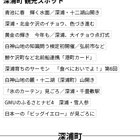
深浦町 観光スポット
青池に春 輝く水面／深浦・十二湖山開き
深浦・北金ケ沢のイチョウ、色づき進む
黄金の輝き 今年も／深浦、大イチョウ点灯式
白神山地の知識問う検定初開催／弘前市など
鯵ケ沢町など北前船連携「港町カード」
深浦育ちのサーモン 「食べにおいでよ！」第6回
白神山地の麓・十二湖（深浦町）山開き
「氷のカーテン」見ごろ／深浦・千畳敷駅
GMUのふるさとナビ4 深浦・雪人参
日本一の「ビッグイエロー」が見ごろに
深浦町