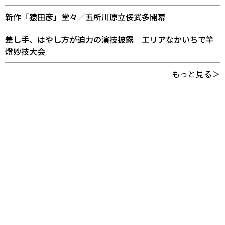
新作「猿田彦」堂々／五所川原立佞武多開幕
差し手、はやし方が迫力の演技披露 エリアなかいちで竿
燈妙技大会
もっと見る＞