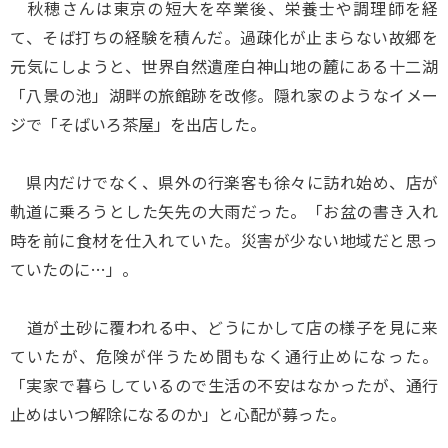
秋穂さんは東京の短大を卒業後、栄養士や調理師を経
て、そば打ちの経験を積んだ。過疎化が止まらない故郷を
元気にしようと、世界自然遺産白神山地の麓にある十二湖
「八景の池」湖畔の旅館跡を改修。隠れ家のようなイメー
ジで「そばいろ茶屋」を出店した。
県内だけでなく、県外の行楽客も徐々に訪れ始め、店が
軌道に乗ろうとした矢先の大雨だった。「お盆の書き入れ
時を前に食材を仕入れていた。災害が少ない地域だと思っ
ていたのに…」。
道が土砂に覆われる中、どうにかして店の様子を見に来
ていたが、危険が伴うため間もなく通行止めになった。
「実家で暮らしているので生活の不安はなかったが、通行
止めはいつ解除になるのか」と心配が募った。