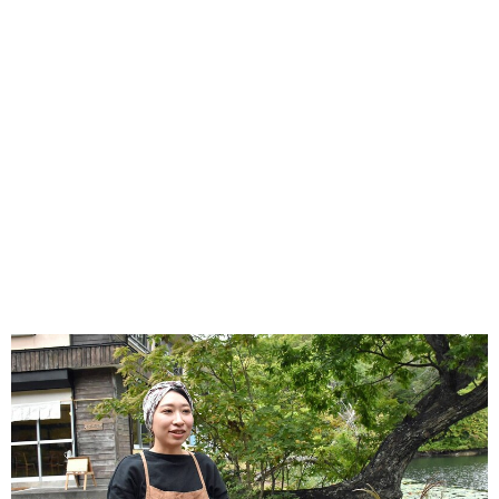
味わう一覧
麺類
ご当地グルメ
酒
スイーツ
癒す一覧
温泉
自然
宿泊
青森県
岩手県
秋田県