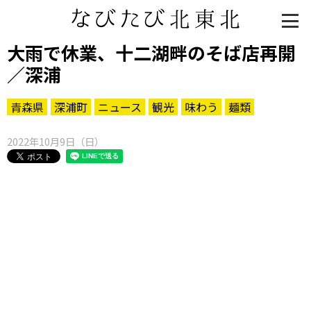
大雨で休業、十二湖畔のそば店再開
／深浦
青森県
深浦町
ニュース
観光
味わう
麺類
2022年10月9日（日）
知る一覧
世界遺産
文化・歴史
パワースポット
ミステリー
観る一覧
桜
花
紅葉
楽しむ一覧
まつり・イベント
聖地
おみやげ・特産
道の駅・産直
鉄道
アウトドア・レジャー