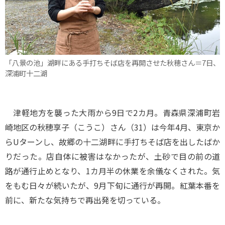
「八景の池」湖畔にある手打ちそば店を再開させた秋穂さん＝7日、
深浦町十二湖
津軽地方を襲った大雨から9日で2カ月。青森県深浦町岩
崎地区の秋穂享子（こうこ）さん（31）は今年4月、東京か
らUターンし、故郷の十二湖畔に手打ちそば店を出したばか
りだった。店自体に被害はなかったが、土砂で目の前の道
路が通行止めとなり、1カ月半の休業を余儀なくされた。気
をもむ日々が続いたが、9月下旬に通行が再開。紅葉本番を
前に、新たな気持ちで再出発を切っている。