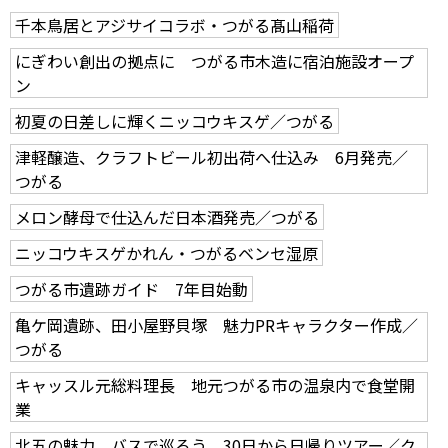
千本鳥居とアジサイコラボ・つがる髙山稲荷
にぎわい創出の拠点に つがる市木造に宿泊施設オープ
ン
初夏の日差しに輝くニッコウキスゲ／つがる
津軽醸造、クラフトビール初出荷へ仕込み 6月発売／
つがる
メロン酵母で仕込んだ日本酒発売／つがる
ニッコウキスゲかれん・つがるベンセ湿原
つがる市遺跡ガイド 7年目始動
亀ケ岡遺跡、田小屋野貝塚 魅力PRキャラクター作成／
つがる
キャッスル元総料理長 地元つがる市の温泉内で食堂開
業
北五の魅力、バスで巡ろう 30日から日帰りツアー／ク