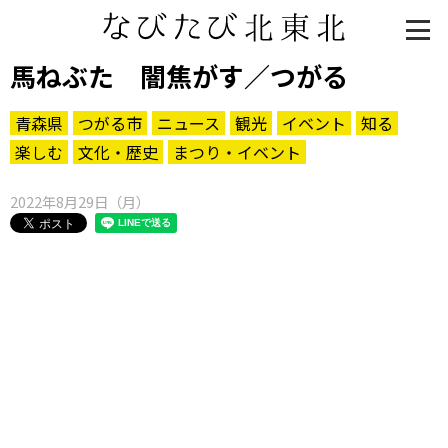
馬ねぶた 闇焦がす／つがる
青森県
つがる市
ニュース
観光
イベント
知る
楽しむ
文化・歴史
まつり・イベント
2022年8月29日（月）
知る一覧
世界遺産
文化・歴史
パワースポット
ミステリー
観る一覧
桜
花
紅葉
楽しむ一覧
まつり・イベント
聖地
おみやげ・特産
道の駅・産直
鉄道
アウトドア・レジャー