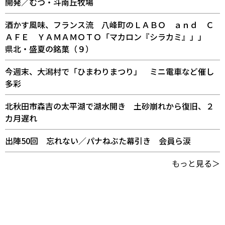
開発／むつ・斗南丘牧場
酒かす風味、フランス流 八峰町のＬＡＢＯ ａｎｄ Ｃ
ＡＦＥ ＹＡＭＡＭＯＴＯ「マカロン『シラカミ』」」
県北・盛夏の銘菓（９）
今週末、大潟村で「ひまわりまつり」 ミニ電車など催し
多彩
北秋田市森吉の太平湖で湖水開き 土砂崩れから復旧、２
カ月遅れ
出陣50回 忘れない／パナねぶた幕引き 会員ら涙
もっと見る＞