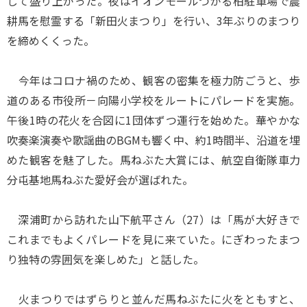
して盛り上がった。夜はイオンモールつがる柏駐車場で農
耕馬を慰霊する「新田火まつり」を行い、3年ぶりのまつり
を締めくくった。
今年はコロナ禍のため、観客の密集を極力防ごうと、歩
道のある市役所－向陽小学校をルートにパレードを実施。
午後1時の花火を合図に1団体ずつ運行を始めた。華やかな
吹奏楽演奏や歌謡曲のBGMも響く中、約1時間半、沿道を埋
めた観客を魅了した。馬ねぶた大賞には、航空自衛隊車力
分屯基地馬ねぶた愛好会が選ばれた。
深浦町から訪れた山下航平さん（27）は「馬が大好きで
これまでもよくパレードを見に来ていた。にぎわったまつ
り独特の雰囲気を楽しめた」と話した。
火まつりではずらりと並んだ馬ねぶたに火をともすと、