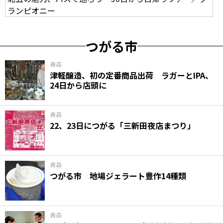
ランピオニー
つがる市
青森
津軽醸造、初の定番商品出荷 ラガーとIPA、
24日から店頭に
青森
22、23日につがる「三新田夜店まつり」
青森
つがる市 地場ジェラート豊作14種類
青森