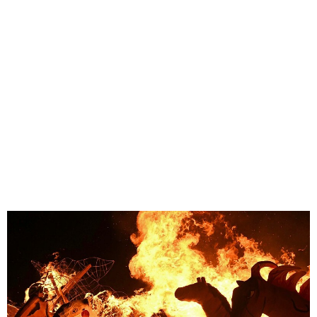
味わう一覧
麺類
ご当地グルメ
酒
スイーツ
癒す一覧
温泉
自然
宿泊
青森県
岩手県
秋田県