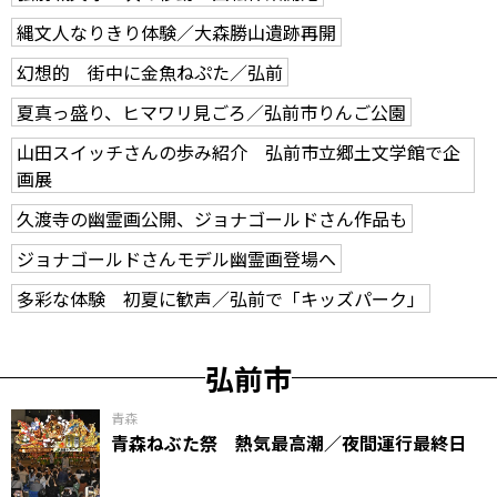
縄文人なりきり体験／大森勝山遺跡再開
幻想的 街中に金魚ねぷた／弘前
夏真っ盛り、ヒマワリ見ごろ／弘前市りんご公園
山田スイッチさんの歩み紹介 弘前市立郷土文学館で企
画展
久渡寺の幽霊画公開、ジョナゴールドさん作品も
ジョナゴールドさんモデル幽霊画登場へ
多彩な体験 初夏に歓声／弘前で「キッズパーク」
弘前市
青森
青森ねぶた祭 熱気最高潮／夜間運行最終日