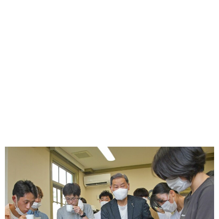
味わう一覧
麺類
ご当地グルメ
酒
スイーツ
癒す一覧
温泉
自然
宿泊
青森県
岩手県
秋田県