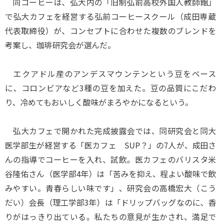
同コーヒーは、弘大内の「旧制弘前高校外国人教師館」
で弘大カフェを経営する弘前コーヒースクール（成田専蔵
代表取締役）が、コンセプトに合わせた複数のブレンドを
考案し、珈琲研究会が選んだ。
エクアドル産のアンデスマウンテンという豆をベース
に、コロンビアなど3種の豆を加えた。豆の品質にこだわ
り、冷めてもおいしく酸味がまろやかになるという。
弘大カフェで開かれた完成披露会では、同研究会と同大
医学部生が経営する「医カフェ SUP？」の7人が、成田さ
んの指導でコーヒーを入れ、試飲。医カフェのバリスタ米
谷隆佑さん（医学部4年）は「苦みを抑え、程よい酸味で飲
みやすい。青春らしい味です」、研究会の高橋宏大（こう
だい）会長（理工学部3年）は「ドリップバッグなのに、香
りがはっきり出ている。私たちの意見が生かされ、満足で