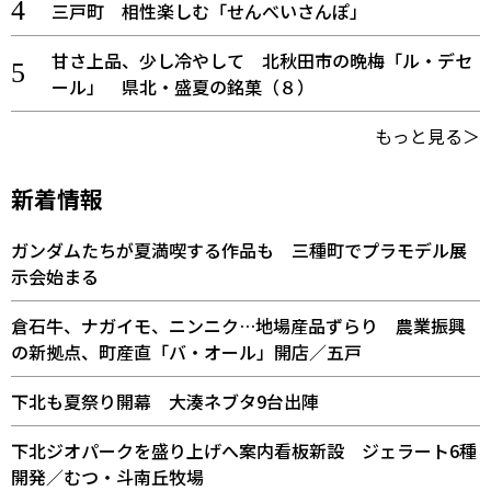
三戸町 相性楽しむ「せんべいさんぽ」
甘さ上品、少し冷やして 北秋田市の晩梅「ル・デセ
ール」 県北・盛夏の銘菓（８）
もっと見る＞
新着情報
ガンダムたちが夏満喫する作品も 三種町でプラモデル展
示会始まる
倉石牛、ナガイモ、ニンニク…地場産品ずらり 農業振興
の新拠点、町産直「バ・オール」開店／五戸
下北も夏祭り開幕 大湊ネブタ9台出陣
下北ジオパークを盛り上げへ案内看板新設 ジェラート6種
開発／むつ・斗南丘牧場