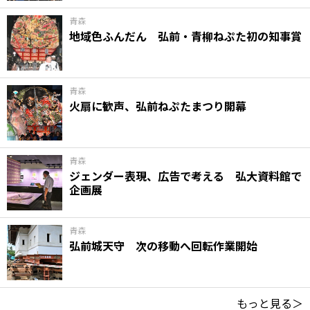
青森
地域色ふんだん 弘前・青柳ねぷた初の知事賞
青森
火扇に歓声、弘前ねぷたまつり開幕
青森
ジェンダー表現、広告で考える 弘大資料館で
企画展
青森
弘前城天守 次の移動へ回転作業開始
もっと見る＞