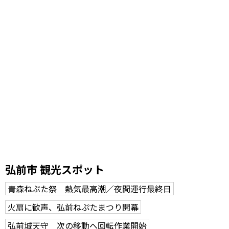
弘前市 観光スポット
青森ねぶた祭 熱気最高潮／夜間運行最終日
火扇に歓声、弘前ねぷたまつり開幕
弘前城天守 次の移動へ回転作業開始