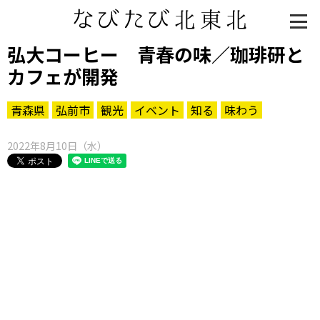
弘大コーヒー 青春の味／珈琲研と
カフェが開発
青森県
弘前市
観光
イベント
知る
味わう
2022年8月10日（水）
知る一覧
世界遺産
文化・歴史
パワースポット
ミステリー
観る一覧
桜
花
紅葉
楽しむ一覧
まつり・イベント
聖地
おみやげ・特産
道の駅・産直
鉄道
アウトドア・レジャー