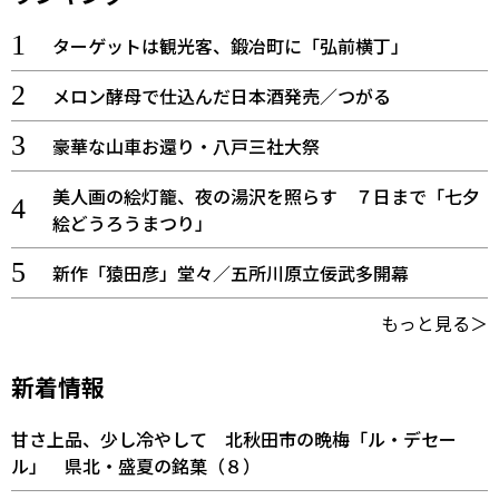
ターゲットは観光客、鍛冶町に「弘前横丁」
メロン酵母で仕込んだ日本酒発売／つがる
豪華な山車お還り・八戸三社大祭
美人画の絵灯籠、夜の湯沢を照らす ７日まで「七夕
絵どうろうまつり」
新作「猿田彦」堂々／五所川原立佞武多開幕
もっと見る＞
新着情報
甘さ上品、少し冷やして 北秋田市の晩梅「ル・デセー
ル」 県北・盛夏の銘菓（８）