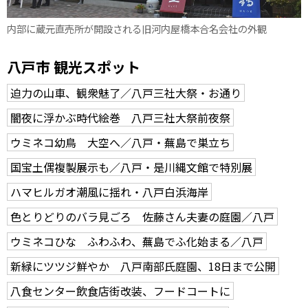
内部に蔵元直売所が開設される旧河内屋橋本合名会社の外観
八戸市 観光スポット
迫力の山車、観衆魅了／八戸三社大祭・お通り
闇夜に浮かぶ時代絵巻 八戸三社大祭前夜祭
ウミネコ幼鳥 大空へ／八戸・蕪島で巣立ち
国宝土偶複製展示も／八戸・是川縄文館で特別展
ハマヒルガオ潮風に揺れ・八戸白浜海岸
色とりどりのバラ見ごろ 佐藤さん夫妻の庭園／八戸
ウミネコひな ふわふわ、蕪島でふ化始まる／八戸
新緑にツツジ鮮やか 八戸南部氏庭園、18日まで公開
八食センター飲食店街改装、フードコートに