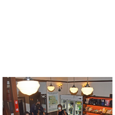
味わう一覧
麺類
ご当地グルメ
酒
スイーツ
癒す一覧
温泉
自然
宿泊
青森県
岩手県
秋田県