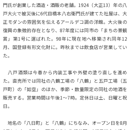
門氏が創業した酒造・酒販の老舗。1924（大正13）年の八
戸大火で被災後に6代目橋本八右衛門氏が建てた社屋は、大
正モダンの雰囲気を伝えるアールデコ調の洋館。大火後の
復興の象徴的存在となり、87年度には同市の「まちの景観
賞」第1号に選ばれた。98年に現在地へ移築され同年12
月、国登録有形文化財に。昨秋までは飲食店が営業してい
た。
八戸酒類は今春から内装工事や外壁の塗り直しを進め
た。直売所では同社の八鶴工場の「八鶴」と五戸工場（五
戸町）の「如空」のほか、季節・数量限定の同社の地酒を
販売する。営業時間は午後1～7時。定休日は土、日曜と祝
日。
地名の「八日町」と「八鶴」にちなみ、オープン日を8月