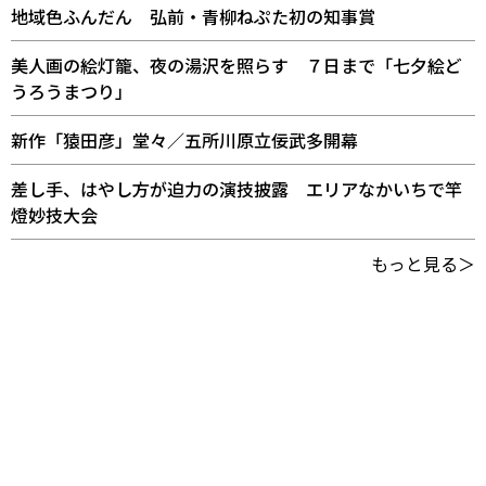
地域色ふんだん 弘前・青柳ねぷた初の知事賞
美人画の絵灯籠、夜の湯沢を照らす ７日まで「七夕絵ど
うろうまつり」
新作「猿田彦」堂々／五所川原立佞武多開幕
差し手、はやし方が迫力の演技披露 エリアなかいちで竿
燈妙技大会
もっと見る＞