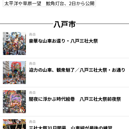
太平洋や草原一望 鮫角灯台、2日から公開
八戸市
青森
豪華な山車お還り・八戸三社大祭
青森
迫力の山車、観衆魅了／八戸三社大祭・お通り
青森
闇夜に浮かぶ時代絵巻 八戸三社大祭前夜祭
青森
三社大祭31日開幕 山車組が最後の練習