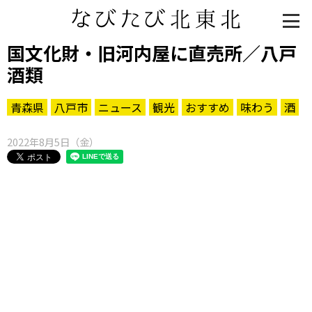
国文化財・旧河内屋に直売所／八戸
酒類
青森県
八戸市
ニュース
観光
おすすめ
味わう
酒
2022年8月5日（金）
知る一覧
世界遺産
文化・歴史
パワースポット
ミステリー
観る一覧
桜
花
紅葉
楽しむ一覧
まつり・イベント
聖地
おみやげ・特産
道の駅・産直
鉄道
アウトドア・レジャー