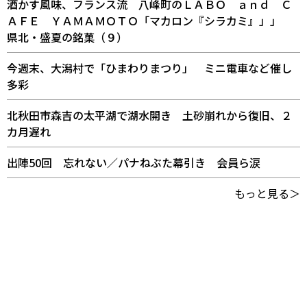
酒かす風味、フランス流 八峰町のＬＡＢＯ ａｎｄ Ｃ
ＡＦＥ ＹＡＭＡＭＯＴＯ「マカロン『シラカミ』」」
県北・盛夏の銘菓（９）
今週末、大潟村で「ひまわりまつり」 ミニ電車など催し
多彩
北秋田市森吉の太平湖で湖水開き 土砂崩れから復旧、２
カ月遅れ
出陣50回 忘れない／パナねぶた幕引き 会員ら涙
もっと見る＞