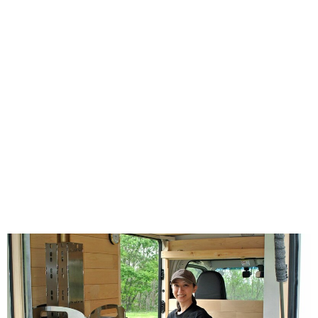
味わう一覧
麺類
ご当地グルメ
酒
スイーツ
癒す一覧
温泉
自然
宿泊
青森県
岩手県
秋田県