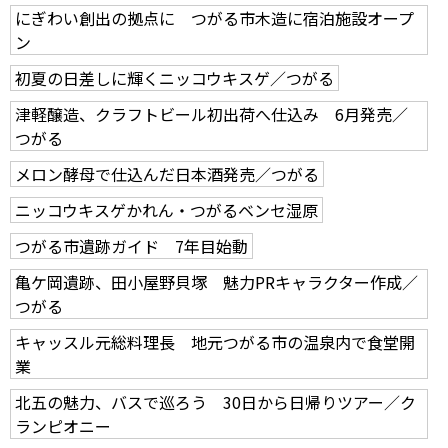
にぎわい創出の拠点に つがる市木造に宿泊施設オープ
ン
初夏の日差しに輝くニッコウキスゲ／つがる
津軽醸造、クラフトビール初出荷へ仕込み 6月発売／
つがる
メロン酵母で仕込んだ日本酒発売／つがる
ニッコウキスゲかれん・つがるベンセ湿原
つがる市遺跡ガイド 7年目始動
亀ケ岡遺跡、田小屋野貝塚 魅力PRキャラクター作成／
つがる
キャッスル元総料理長 地元つがる市の温泉内で食堂開
業
北五の魅力、バスで巡ろう 30日から日帰りツアー／ク
ランピオニー