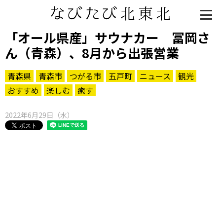
「オール県産」サウナカー 冨岡さ
ん（青森）、8月から出張営業
青森県
青森市
つがる市
五戸町
ニュース
観光
おすすめ
楽しむ
癒す
2022年6月29日（水）
知る一覧
世界遺産
文化・歴史
パワースポット
ミステリー
観る一覧
桜
花
紅葉
楽しむ一覧
まつり・イベント
聖地
おみやげ・特産
道の駅・産直
鉄道
アウトドア・レジャー