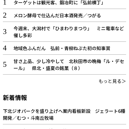
ターゲットは観光客、鍛冶町に「弘前横丁」
メロン酵母で仕込んだ日本酒発売／つがる
今週末、大潟村で「ひまわりまつり」 ミニ電車など
催し多彩
地域色ふんだん 弘前・青柳ねぷた初の知事賞
甘さ上品、少し冷やして 北秋田市の晩梅「ル・デセ
ール」 県北・盛夏の銘菓（８）
もっと見る＞
新着情報
下北ジオパークを盛り上げへ案内看板新設 ジェラート6種
開発／むつ・斗南丘牧場