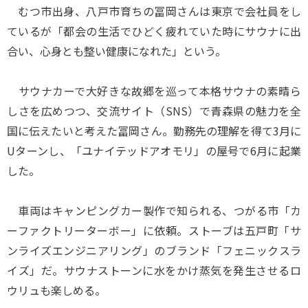
むつ市出身、八戸市育ちの冨岡さんは東京で会社員をし
ているが「都会の生活でひどく疲れていた時にサウナに出
合い、心身とも整い健康になれた」という。
サウナカーで大好きな故郷を巡って本格サウナの素晴ら
しさを広めつつ、交流サイト（SNS）で青森県の魅力を全
国に伝えたいと考えた冨岡さん。勤務先の理解を得て3月に
Uターンし、「ユナイテッドアオモリ」の屋号で6月に起業
した。
車両はキャンピングカー製作で知られる、つがる市「カ
ーファクトリーターボー」に依頼。ストーブは五戸町「サ
ンライズエンジニアリング」のブランド「フェニックスラ
イズ」だ。サウナストーンに水をかけ蒸気を発生させるロ
ウリュも楽しめる。