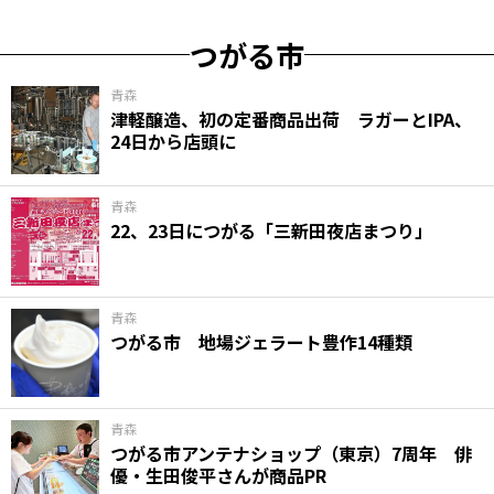
つがる市
青森
津軽醸造、初の定番商品出荷 ラガーとIPA、
24日から店頭に
青森
22、23日につがる「三新田夜店まつり」
青森
つがる市 地場ジェラート豊作14種類
青森
つがる市アンテナショップ（東京）7周年 俳
優・生田俊平さんが商品PR