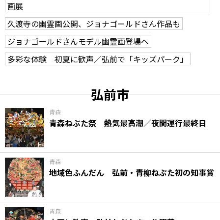
画展
久渡寺の幽霊画公開、ジョナゴールドさん作品も
ジョナゴールドさんモデル幽霊画登場へ
多彩な体験 初夏に歓声／弘前で「キッズパーク」
弘前市
青森
青森ねぶた祭 熱気最高潮／夜間運行最終日
青森
地域色ふんだん 弘前・青柳ねぷた初の知事賞
青森