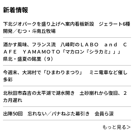
新着情報
下北ジオパークを盛り上げへ案内看板新設 ジェラート6種
開発／むつ・斗南丘牧場
酒かす風味、フランス流 八峰町のＬＡＢＯ ａｎｄ Ｃ
ＡＦＥ ＹＡＭＡＭＯＴＯ「マカロン『シラカミ』」」
県北・盛夏の銘菓（９）
今週末、大潟村で「ひまわりまつり」 ミニ電車など催し
多彩
北秋田市森吉の太平湖で湖水開き 土砂崩れから復旧、２
カ月遅れ
出陣50回 忘れない／パナねぶた幕引き 会員ら涙
もっと見る＞