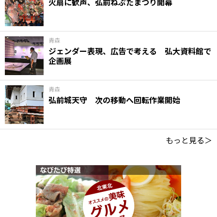
火扇に歓声、弘前ねぷたまつり開幕
青森
ジェンダー表現、広告で考える 弘大資料館で
企画展
青森
弘前城天守 次の移動へ回転作業開始
もっと見る＞