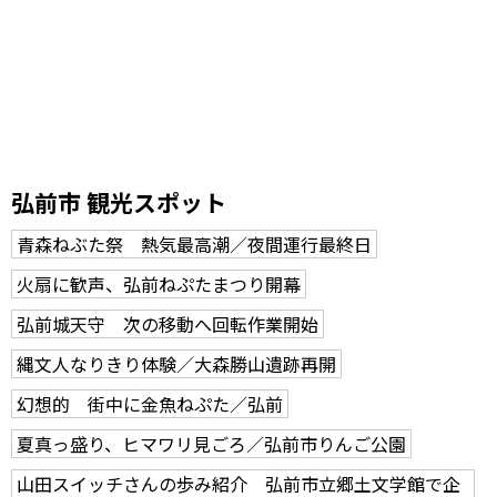
弘前市 観光スポット
青森ねぶた祭 熱気最高潮／夜間運行最終日
火扇に歓声、弘前ねぷたまつり開幕
弘前城天守 次の移動へ回転作業開始
縄文人なりきり体験／大森勝山遺跡再開
幻想的 街中に金魚ねぷた／弘前
夏真っ盛り、ヒマワリ見ごろ／弘前市りんご公園
山田スイッチさんの歩み紹介 弘前市立郷土文学館で企