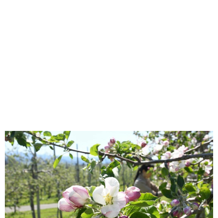
味わう一覧
麺類
ご当地グルメ
酒
スイーツ
癒す一覧
温泉
自然
宿泊
青森県
岩手県
秋田県