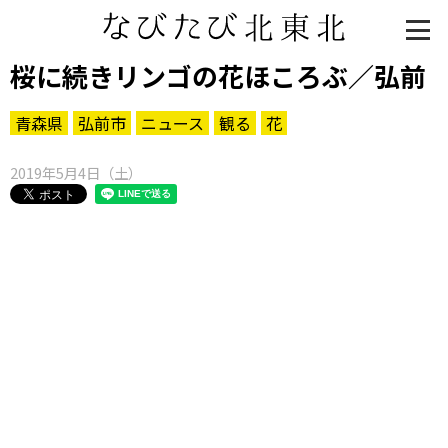
桜に続きリンゴの花ほころぶ／弘前
青森県
弘前市
ニュース
観る
花
2019年5月4日（土）
知る一覧
世界遺産
文化・歴史
パワースポット
ミステリー
観る一覧
桜
花
紅葉
楽しむ一覧
まつり・イベント
聖地
おみやげ・特産
道の駅・産直
鉄道
アウトドア・レジャー