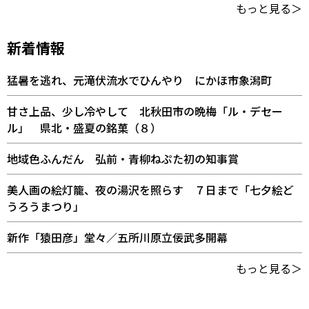
もっと見る＞
新着情報
猛暑を逃れ、元滝伏流水でひんやり にかほ市象潟町
甘さ上品、少し冷やして 北秋田市の晩梅「ル・デセー
ル」 県北・盛夏の銘菓（８）
地域色ふんだん 弘前・青柳ねぷた初の知事賞
美人画の絵灯籠、夜の湯沢を照らす ７日まで「七夕絵ど
うろうまつり」
新作「猿田彦」堂々／五所川原立佞武多開幕
もっと見る＞