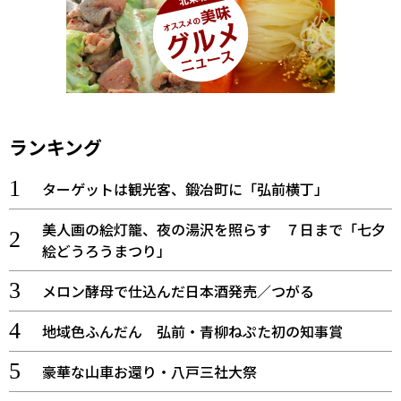
ランキング
ターゲットは観光客、鍛冶町に「弘前横丁」
美人画の絵灯籠、夜の湯沢を照らす ７日まで「七夕
絵どうろうまつり」
メロン酵母で仕込んだ日本酒発売／つがる
地域色ふんだん 弘前・青柳ねぷた初の知事賞
豪華な山車お還り・八戸三社大祭