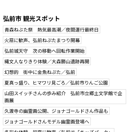
弘前市 観光スポット
青森ねぶた祭 熱気最高潮／夜間運行最終日
火扇に歓声、弘前ねぷたまつり開幕
弘前城天守 次の移動へ回転作業開始
縄文人なりきり体験／大森勝山遺跡再開
幻想的 街中に金魚ねぷた／弘前
夏真っ盛り、ヒマワリ見ごろ／弘前市りんご公園
山田スイッチさんの歩み紹介 弘前市立郷土文学館で企
画展
久渡寺の幽霊画公開、ジョナゴールドさん作品も
ジョナゴールドさんモデル幽霊画登場へ
多彩な体験 初夏に歓声／弘前で「キッズパーク」