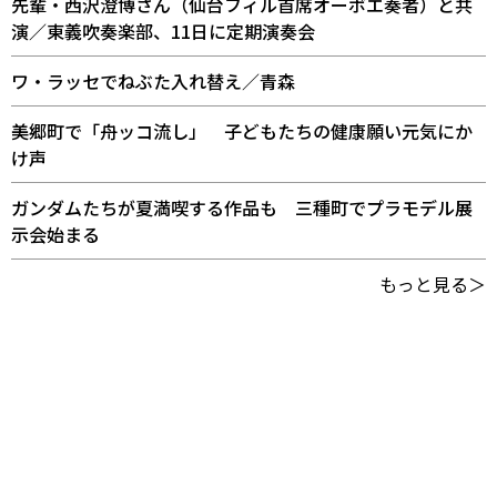
先輩・西沢澄博さん（仙台フィル首席オーボエ奏者）と共
演／東義吹奏楽部、11日に定期演奏会
ワ・ラッセでねぶた入れ替え／青森
美郷町で「舟ッコ流し」 子どもたちの健康願い元気にか
け声
ガンダムたちが夏満喫する作品も 三種町でプラモデル展
示会始まる
もっと見る＞