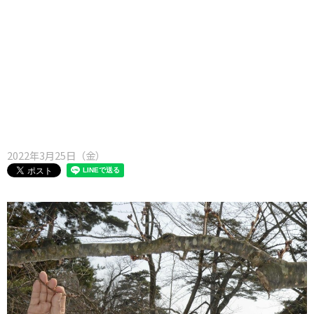
味わう一覧
麺類
ご当地グルメ
酒
スイーツ
癒す一覧
温泉
自然
宿泊
青森県
岩手県
秋田県
2022年3月25日（金）