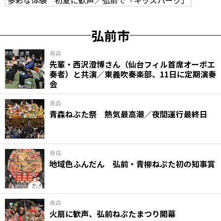
弘前市
青森
先輩・西沢澄博さん（仙台フィル首席オーボエ
奏者）と共演／東義吹奏楽部、11日に定期演奏
会
青森
青森ねぶた祭 熱気最高潮／夜間運行最終日
青森
地域色ふんだん 弘前・青柳ねぷた初の知事賞
青森
火扇に歓声、弘前ねぷたまつり開幕