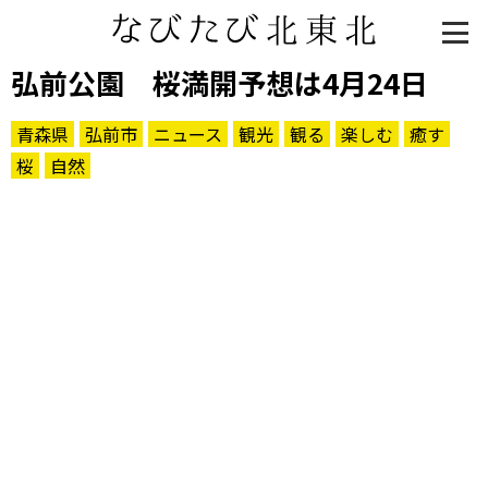
弘前公園 桜満開予想は4月24日
青森県
弘前市
ニュース
観光
観る
楽しむ
癒す
桜
自然
知る一覧
世界遺産
文化・歴史
パワースポット
ミステリー
観る一覧
桜
花
紅葉
楽しむ一覧
まつり・イベント
聖地
おみやげ・特産
道の駅・産直
鉄道
アウトドア・レジャー