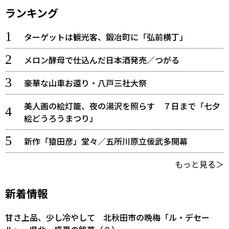
ランキング
ターゲットは観光客、鍛冶町に「弘前横丁」
メロン酵母で仕込んだ日本酒発売／つがる
豪華な山車お還り・八戸三社大祭
美人画の絵灯籠、夜の湯沢を照らす ７日まで「七夕
絵どうろうまつり」
新作「猿田彦」堂々／五所川原立佞武多開幕
もっと見る＞
新着情報
甘さ上品、少し冷やして 北秋田市の晩梅「ル・デセー