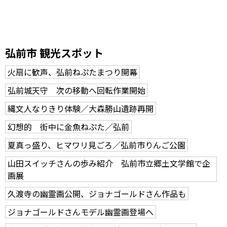
弘前市 観光スポット
火扇に歓声、弘前ねぷたまつり開幕
弘前城天守 次の移動へ回転作業開始
縄文人なりきり体験／大森勝山遺跡再開
幻想的 街中に金魚ねぷた／弘前
夏真っ盛り、ヒマワリ見ごろ／弘前市りんご公園
山田スイッチさんの歩み紹介 弘前市立郷土文学館で企
画展
久渡寺の幽霊画公開、ジョナゴールドさん作品も
ジョナゴールドさんモデル幽霊画登場へ