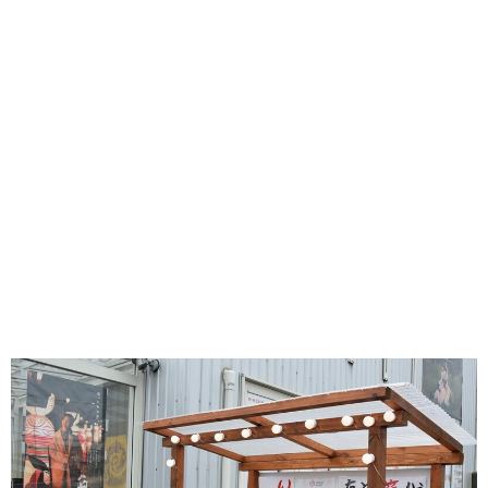
味わう一覧
麺類
ご当地グルメ
酒
スイーツ
癒す一覧
温泉
自然
宿泊
青森県
岩手県
秋田県