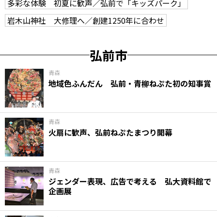
多彩な体験 初夏に歓声／弘前で「キッズパーク」
岩木山神社 大修理へ／創建1250年に合わせ
弘前市
青森
地域色ふんだん 弘前・青柳ねぷた初の知事賞
青森
火扇に歓声、弘前ねぷたまつり開幕
青森
ジェンダー表現、広告で考える 弘大資料館で
企画展