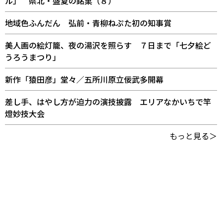
ル」 県北・盛夏の銘菓（８）
地域色ふんだん 弘前・青柳ねぷた初の知事賞
美人画の絵灯籠、夜の湯沢を照らす ７日まで「七夕絵ど
うろうまつり」
新作「猿田彦」堂々／五所川原立佞武多開幕
差し手、はやし方が迫力の演技披露 エリアなかいちで竿
燈妙技大会
もっと見る＞