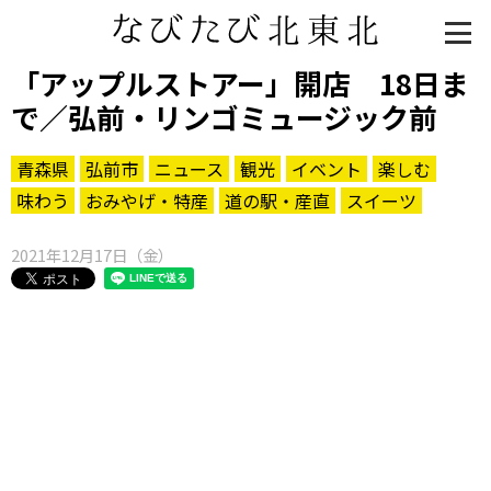
「アップルストアー」開店 18日ま
で／弘前・リンゴミュージック前
青森県
弘前市
ニュース
観光
イベント
楽しむ
味わう
おみやげ・特産
道の駅・産直
スイーツ
2021年12月17日（金）
知る一覧
世界遺産
文化・歴史
パワースポット
ミステリー
観る一覧
桜
花
紅葉
楽しむ一覧
まつり・イベント
聖地
おみやげ・特産
道の駅・産直
鉄道
アウトドア・レジャー