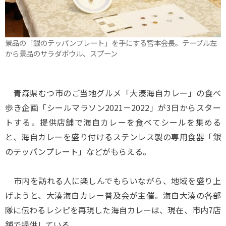
景品の「銀のテッパンプレート」を手にする宮本会長。テーブル左
から景品のサラダボウル、スプーン
青森県むつ市のご当地グルメ「大湊海自カレー」の食べ
歩き企画「シールマラソン2021－2022」が3日からスター
トする。提供店舗で海自カレーを食べてシールを集める
と、海自カレーを盛り付けるステンレス製の専用食器「銀
のテッパンプレート」などがもらえる。
市内を訪れる人に楽しんでもらいながら、地域を盛り上
げようと、大湊海自カレー普及会が主催。海自大湊の各部
隊に伝わるレシピを再現した海自カレーは、現在、市内7店
舗で提供している。