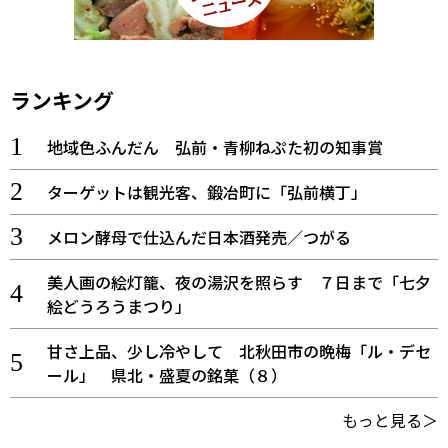
ランキング
地域色ふんだん 弘前・青柳ねぷた初の知事賞
ターゲットは観光客、鍛冶町に「弘前横丁」
メロン酵母で仕込んだ日本酒発売／つがる
美人画の絵灯籠、夜の湯沢を照らす ７日まで「七夕
絵どうろうまつり」
甘さ上品、少し冷やして 北秋田市の晩梅「ル・デセ
ール」 県北・盛夏の銘菓（８）
もっと見る＞