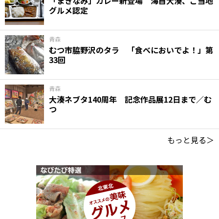
「まきなみ」カレー新登場 海自大湊、ご当地
グルメ認定
青森
むつ市脇野沢のタラ 「食べにおいでよ！」第
33回
青森
大湊ネブタ140周年 記念作品展12日まで／む
つ
もっと見る＞