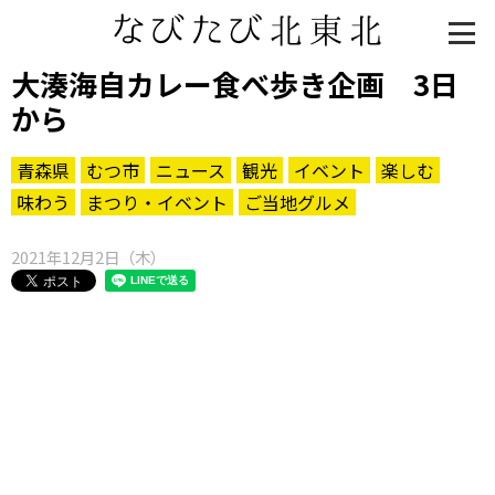
大湊海自カレー食べ歩き企画 3日
から
青森県
むつ市
ニュース
観光
イベント
楽しむ
味わう
まつり・イベント
ご当地グルメ
2021年12月2日（木）
知る一覧
世界遺産
文化・歴史
パワースポット
ミステリー
観る一覧
桜
花
紅葉
楽しむ一覧
まつり・イベント
聖地
おみやげ・特産
道の駅・産直
鉄道
アウトドア・レジャー