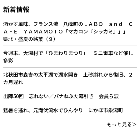
新着情報
酒かす風味、フランス流 八峰町のＬＡＢＯ ａｎｄ Ｃ
ＡＦＥ ＹＡＭＡＭＯＴＯ「マカロン『シラカミ』」」
県北・盛夏の銘菓（９）
今週末、大潟村で「ひまわりまつり」 ミニ電車など催し
多彩
北秋田市森吉の太平湖で湖水開き 土砂崩れから復旧、２
カ月遅れ
出陣50回 忘れない／パナねぶた幕引き 会員ら涙
猛暑を逃れ、元滝伏流水でひんやり にかほ市象潟町
もっと見る＞