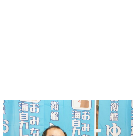
味わう一覧
麺類
ご当地グルメ
酒
スイーツ
癒す一覧
温泉
自然
宿泊
青森県
岩手県
秋田県