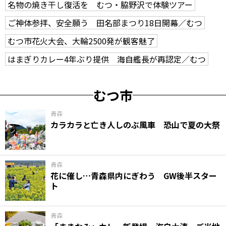
名物の焼き干し復活を むつ・脇野沢で体験ツアー
ご神体参拝、安全願う 田名部まつり18日開幕／むつ
むつ市花火大会、大輪2500発が観客魅了
はまぎりカレー4年ぶり提供 海自艦長が再認定／むつ
むつ市
青森
カラカラと亡き人しのぶ風車 恐山で夏の大祭
青森
花に催し…青森県内にぎわう GW後半スター
ト
青森