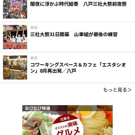
闇夜に浮かぶ時代絵巻 八戸三社大祭前夜祭
青森
三社大祭31日開幕 山車組が最後の練習
青森
コワーキングスペース＆カフェ「エスタシオ
ン」8月再出発／八戸
もっと見る＞