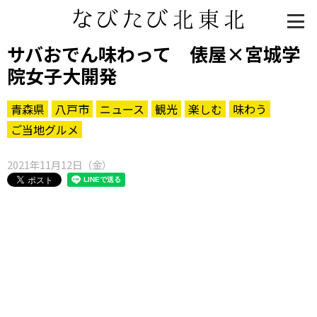
サバおでん味わって 俵屋×宮城学
院女子大開発
青森県
八戸市
ニュース
観光
楽しむ
味わう
ご当地グルメ
2021年11月12日（金）
知る一覧
世界遺産
文化・歴史
パワースポット
ミステリー
観る一覧
桜
花
紅葉
楽しむ一覧
まつり・イベント
聖地
おみやげ・特産
道の駅・産直
鉄道
アウトドア・レジャー