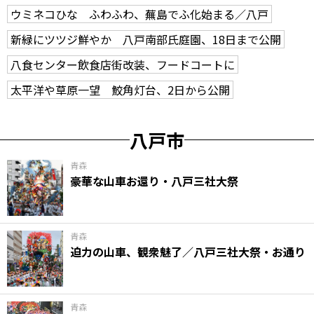
ウミネコひな ふわふわ、蕪島でふ化始まる／八戸
新緑にツツジ鮮やか 八戸南部氏庭園、18日まで公開
八食センター飲食店街改装、フードコートに
太平洋や草原一望 鮫角灯台、2日から公開
八戸市
青森
豪華な山車お還り・八戸三社大祭
青森
迫力の山車、観衆魅了／八戸三社大祭・お通り
青森