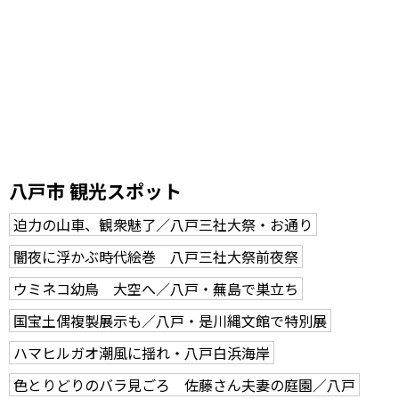
八戸市 観光スポット
迫力の山車、観衆魅了／八戸三社大祭・お通り
闇夜に浮かぶ時代絵巻 八戸三社大祭前夜祭
ウミネコ幼鳥 大空へ／八戸・蕪島で巣立ち
国宝土偶複製展示も／八戸・是川縄文館で特別展
ハマヒルガオ潮風に揺れ・八戸白浜海岸
色とりどりのバラ見ごろ 佐藤さん夫妻の庭園／八戸