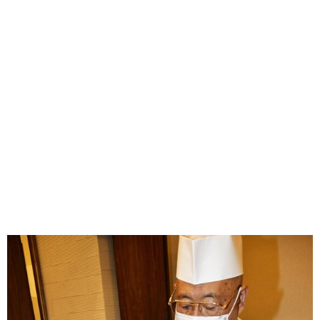
味わう一覧
麺類
ご当地グルメ
酒
スイーツ
癒す一覧
温泉
自然
宿泊
青森県
岩手県
秋田県