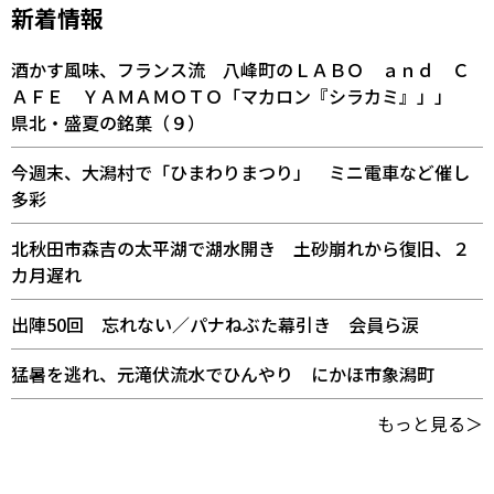
新着情報
酒かす風味、フランス流 八峰町のＬＡＢＯ ａｎｄ Ｃ
ＡＦＥ ＹＡＭＡＭＯＴＯ「マカロン『シラカミ』」」
県北・盛夏の銘菓（９）
今週末、大潟村で「ひまわりまつり」 ミニ電車など催し
多彩
北秋田市森吉の太平湖で湖水開き 土砂崩れから復旧、２
カ月遅れ
出陣50回 忘れない／パナねぶた幕引き 会員ら涙
猛暑を逃れ、元滝伏流水でひんやり にかほ市象潟町
もっと見る＞