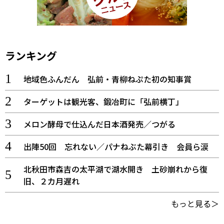
ランキング
地域色ふんだん 弘前・青柳ねぷた初の知事賞
ターゲットは観光客、鍛冶町に「弘前横丁」
メロン酵母で仕込んだ日本酒発売／つがる
出陣50回 忘れない／パナねぶた幕引き 会員ら涙
北秋田市森吉の太平湖で湖水開き 土砂崩れから復
旧、２カ月遅れ
もっと見る＞