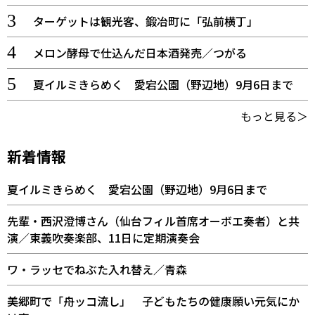
ターゲットは観光客、鍛冶町に「弘前横丁」
メロン酵母で仕込んだ日本酒発売／つがる
夏イルミきらめく 愛宕公園（野辺地）9月6日まで
もっと見る＞
新着情報
夏イルミきらめく 愛宕公園（野辺地）9月6日まで
先輩・西沢澄博さん（仙台フィル首席オーボエ奏者）と共
演／東義吹奏楽部、11日に定期演奏会
ワ・ラッセでねぶた入れ替え／青森
美郷町で「舟ッコ流し」 子どもたちの健康願い元気にか