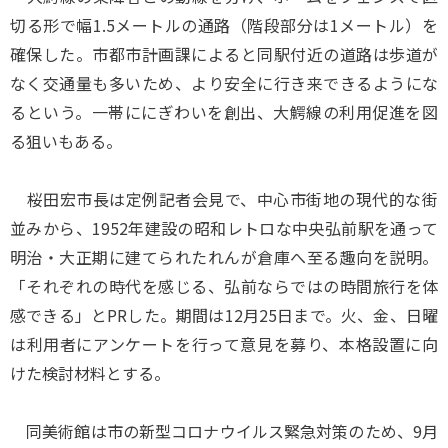
切る形で幅1.5メートルの通路（階段部分は1メートル）を
確保した。市都市計画課によると同駅付近の道路は歩道が
なく交通量も多いため、より安全に行き来できるようにな
るという。一帯ににぎわいを創出、大鰐線の利用促進を図
る狙いもある。
桜田宏市長は定例記者会見で、中心市街地の現代的な街
並みから、1952年建設の昭和レトロな中央弘前駅を通って
明治・大正期に建てられたれんが倉庫へ至る趣向を説明。
「それぞれの時代を感じる、弘前ならではの時間旅行を体
感できる」とPRした。期間は12月25日まで。火、金、日曜
は利用者にアンケートを行って意見を募り、本格設置に向
けた検討材料とする。
同美術館は市の新型コロナウイルス緊急対策のため、9月