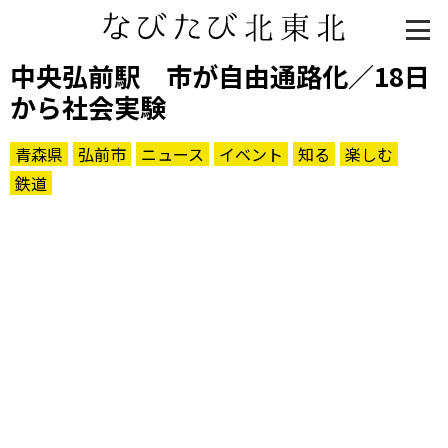
中央弘前駅 市が自由通路化／18日
から社会実験
青森県
弘前市
ニュース
イベント
知る
楽しむ
鉄道
知る一覧
世界遺産
文化・歴史
パワースポット
ミステリー
観る一覧
桜
花
紅葉
楽しむ一覧
まつり・イベント
聖地
おみやげ・特産
道の駅・産直
鉄道
アウトドア・レジャー