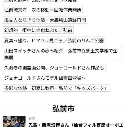
弘前城天守 次の移動へ回転作業開始
縄文人なりきり体験／大森勝山遺跡再開
幻想的 街中に金魚ねぷた／弘前
夏真っ盛り、ヒマワリ見ごろ／弘前市りんご公園
山田スイッチさんの歩み紹介 弘前市立郷土文学館で企
画展
久渡寺の幽霊画公開、ジョナゴールドさん作品も
ジョナゴールドさんモデル幽霊画登場へ
多彩な体験 初夏に歓声／弘前で「キッズパーク」
弘前市
青森
先輩・西沢澄博さん（仙台フィル首席オーボエ