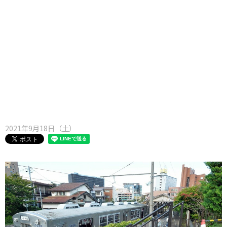
味わう一覧
麺類
ご当地グルメ
酒
スイーツ
癒す一覧
温泉
自然
宿泊
青森県
岩手県
秋田県
2021年9月18日（土）