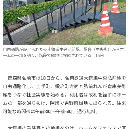
自由通路が設けられた弘南鉄道中央弘前駅。駅舎（中央奥）からホ
ームの一部を通り、階段で緑地に接続されている＝15日
青森県弘前市は18日から、弘南鉄道大鰐線中央弘前駅を
自由通路化し、土手町、鍛冶町方面と弘前れんが倉庫美術
館をつなぐ社会実験を始める。利用者は改札を経ずにホー
ムの一部を通り抜け、階段で吉野町緑地に出られる。往来
可能な時間帯は午前8時～午後6時。通行無料。
大鰐線の乗降客との動線を分け、ホームをフェンスで区