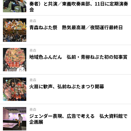
奏者）と共演／東義吹奏楽部、11日に定期演奏
会
青森
青森ねぶた祭 熱気最高潮／夜間運行最終日
青森
地域色ふんだん 弘前・青柳ねぷた初の知事賞
青森
火扇に歓声、弘前ねぷたまつり開幕
青森
ジェンダー表現、広告で考える 弘大資料館で
企画展