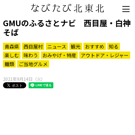
GMUのふるさとナビ 西目屋・白神
そば
青森県
西目屋村
ニュース
観光
おすすめ
知る
楽しむ
味わう
おみやげ・特産
アウトドア・レジャー
麺類
ご当地グルメ
2021年9月14日（火）
知る一覧
世界遺産
文化・歴史
パワースポット
ミステリー
観る一覧
桜
花
紅葉
楽しむ一覧
まつり・イベント
聖地
おみやげ・特産
道の駅・産直
鉄道
アウトドア・レジャー