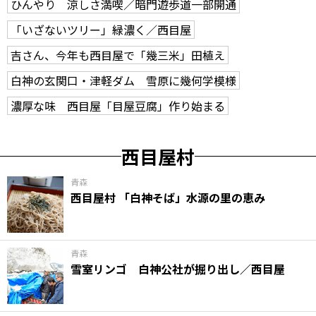
ひんやり 涼しさ満喫／暗門遊歩道一部開通
「いざないツリー」緑濃く／西目屋
吉さん、今年も西目屋で「幾三米」田植え
白神の玄関口・津軽ダム 雪原に幾何学模様
濃厚な味 西目屋「目屋豆腐」作り始まる
西目屋村
青森
西目屋村 「白神そば」水源の里の恵み
青森
雪室リンゴ 白神公社が掘り出し／西目屋