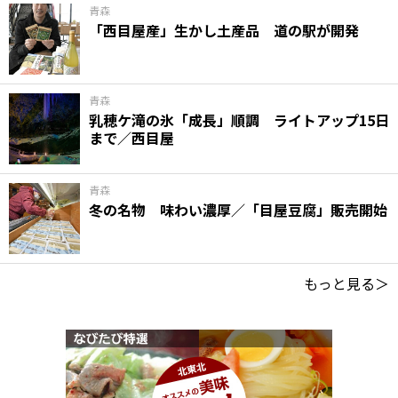
青森
「西目屋産」生かし土産品 道の駅が開発
青森
乳穂ケ滝の氷「成長」順調 ライトアップ15日
まで／西目屋
青森
冬の名物 味わい濃厚／「目屋豆腐」販売開始
もっと見る＞