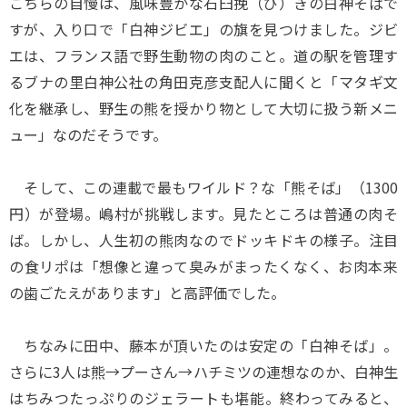
こちらの自慢は、風味豊かな石臼挽（び）きの白神そばで
すが、入り口で「白神ジビエ」の旗を見つけました。ジビ
エは、フランス語で野生動物の肉のこと。道の駅を管理す
るブナの里白神公社の角田克彦支配人に聞くと「マタギ文
化を継承し、野生の熊を授かり物として大切に扱う新メニ
ュー」なのだそうです。
そして、この連載で最もワイルド？な「熊そば」（1300
円）が登場。嶋村が挑戦します。見たところは普通の肉そ
ば。しかし、人生初の熊肉なのでドッキドキの様子。注目
の食リポは「想像と違って臭みがまったくなく、お肉本来
の歯ごたえがあります」と高評価でした。
ちなみに田中、藤本が頂いたのは安定の「白神そば」。
さらに3人は熊→プーさん→ハチミツの連想なのか、白神生
はちみつたっぷりのジェラートも堪能。終わってみると、