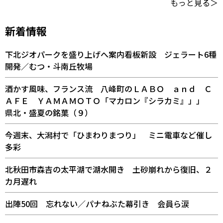
もっと見る＞
新着情報
下北ジオパークを盛り上げへ案内看板新設 ジェラート6種
開発／むつ・斗南丘牧場
酒かす風味、フランス流 八峰町のＬＡＢＯ ａｎｄ Ｃ
ＡＦＥ ＹＡＭＡＭＯＴＯ「マカロン『シラカミ』」」
県北・盛夏の銘菓（９）
今週末、大潟村で「ひまわりまつり」 ミニ電車など催し
多彩
北秋田市森吉の太平湖で湖水開き 土砂崩れから復旧、２
カ月遅れ
出陣50回 忘れない／パナねぶた幕引き 会員ら涙