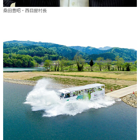
桑田豊昭・西目屋村長