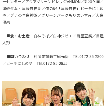
ーセンター／アクアグリーンビレッジANMON／乳穂ケ滝／
津軽ダム・津軽白神湖／道の駅「津軽白神」ビーチにしめ
や／ブナの里白神館／グリーンパークもりのいずみ／大白
温泉
■食・お土産
白神そば／白神ジビエ／目屋豆腐／目屋
人形
■問い合わせ
村産業課商工観光係 TEL0172-85-2800
／ビーチにしめや TEL0172-85-2855