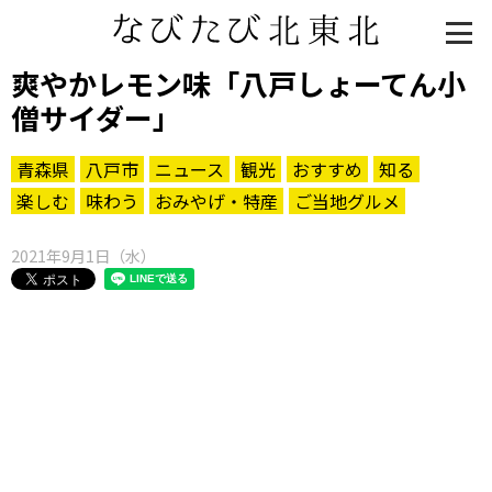
爽やかレモン味「八戸しょーてん小
僧サイダー」
青森県
八戸市
ニュース
観光
おすすめ
知る
楽しむ
味わう
おみやげ・特産
ご当地グルメ
2021年9月1日（水）
知る一覧
世界遺産
文化・歴史
パワースポット
ミステリー
観る一覧
桜
花
紅葉
楽しむ一覧
まつり・イベント
聖地
おみやげ・特産
道の駅・産直
鉄道
アウトドア・レジャー