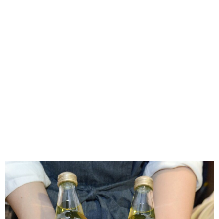
味わう一覧
麺類
ご当地グルメ
酒
スイーツ
癒す一覧
温泉
自然
宿泊
青森県
岩手県
秋田県