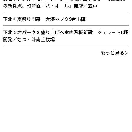
の新拠点、町産直「バ・オール」開店／五戸
下北も夏祭り開幕 大湊ネブタ9台出陣
下北ジオパークを盛り上げへ案内看板新設 ジェラート6種
開発／むつ・斗南丘牧場
もっと見る＞