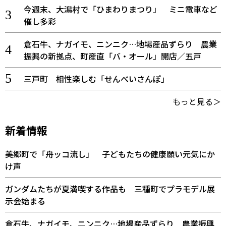
今週末、大潟村で「ひまわりまつり」 ミニ電車など
催し多彩
倉石牛、ナガイモ、ニンニク…地場産品ずらり 農業
振興の新拠点、町産直「バ・オール」開店／五戸
三戸町 相性楽しむ「せんべいさんぽ」
もっと見る＞
新着情報
美郷町で「舟ッコ流し」 子どもたちの健康願い元気にか
け声
ガンダムたちが夏満喫する作品も 三種町でプラモデル展
示会始まる
倉石牛、ナガイモ、ニンニク…地場産品ずらり 農業振興