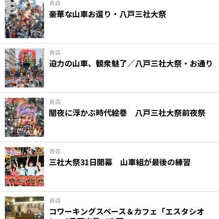
青森
豪華な山車お還り・八戸三社大祭
青森
迫力の山車、観衆魅了／八戸三社大祭・お通り
青森
闇夜に浮かぶ時代絵巻 八戸三社大祭前夜祭
青森
三社大祭31日開幕 山車組が最後の練習
青森
コワーキングスペース＆カフェ「エスタシオ