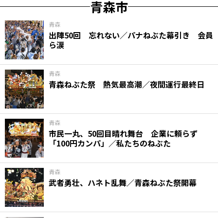
青森市
青森
出陣50回 忘れない／パナねぶた幕引き 会員
ら涙
青森
青森ねぶた祭 熱気最高潮／夜間運行最終日
青森
市民一丸、50回目晴れ舞台 企業に頼らず
「100円カンパ」／私たちのねぶた
青森
武者勇壮、ハネト乱舞／青森ねぶた祭開幕