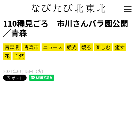
110種見ごろ 市川さんバラ園公開
／青森
青森県
青森市
ニュース
観光
観る
楽しむ
癒す
花
自然
2021年6月15日（火）
知る一覧
世界遺産
文化・歴史
パワースポット
ミステリー
観る一覧
桜
花
紅葉
楽しむ一覧
まつり・イベント
聖地
おみやげ・特産
道の駅・産直
鉄道
アウトドア・レジャー