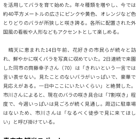
を活用してバラを育て始めた。年々種類を増やし、今では
約40平方メートルの広さにピンクや黄色、オレンジなど色
とりどりのバラが所狭しと咲き誇る。各所に配置された外
国風の看板や人形などもアクセントとして楽しめる。
晴天に恵まれた14日午前、花好きの市民らが続々と訪
れ、鮮やかに咲くバラを写真に収めていた。2日連続で来園
した同市の齊藤幸子さん（70）は「きれいという一言では
言い表せない。見たことのないバラがいっぱいで、豪華で
見応えがある。一日中ここにいたいくらい」と絶賛した。
市川さんによると、現在のバラの咲き具合は「7割咲き」程
度で、今週いっぱいは見ごろが続く見通し。周辺に駐車場
はないため、市川さんは「なるべく徒歩で見に来てほし
い」と呼び掛けている。