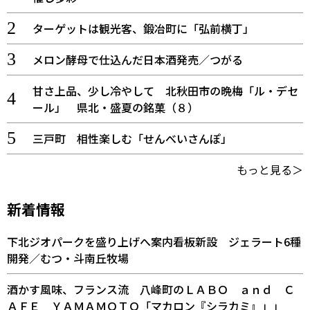
ターゲットは観光客、鍛冶町に「弘前横丁」
メロン酵母で仕込んだ日本酒発売／つがる
甘さ上品、少し冷やして 北秋田市の晩梅「ル・デセ
ール」 県北・盛夏の銘菓（８）
三戸町 相性楽しむ「せんべいさんぽ」
もっと見る＞
新着情報
下北ジオパークを盛り上げへ案内看板新設 ジェラート6種
開発／むつ・斗南丘牧場
酒かす風味、フランス流 八峰町のＬＡＢＯ ａｎｄ Ｃ
ＡＦＥ ＹＡＭＡＭＯＴＯ「マカロン『シラカミ』」」