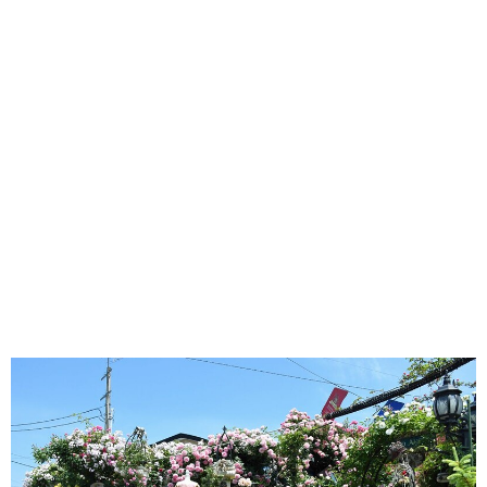
味わう一覧
麺類
ご当地グルメ
酒
スイーツ
癒す一覧
温泉
自然
宿泊
青森県
岩手県
秋田県