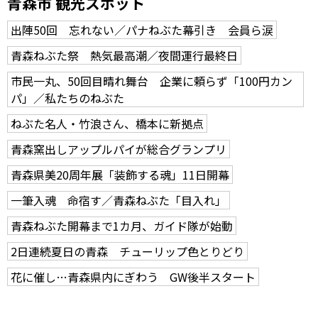
青森市 観光スポット
出陣50回 忘れない／パナねぶた幕引き 会員ら涙
青森ねぶた祭 熱気最高潮／夜間運行最終日
市民一丸、50回目晴れ舞台 企業に頼らず「100円カン
パ」／私たちのねぶた
ねぶた名人・竹浪さん、橋本に新拠点
青森窯出しアップルパイが総合グランプリ
青森県美20周年展「装飾する魂」11日開幕
一筆入魂 命宿す／青森ねぶた「目入れ」
青森ねぶた開幕まで1カ月、ガイド隊が始動
2日連続夏日の青森 チューリップ色とりどり
花に催し…青森県内にぎわう GW後半スタート