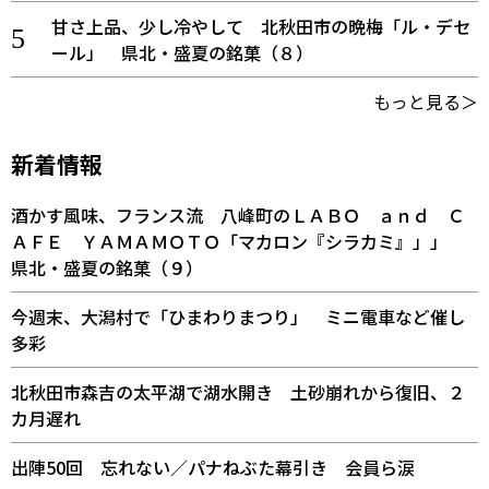
甘さ上品、少し冷やして 北秋田市の晩梅「ル・デセ
ール」 県北・盛夏の銘菓（８）
もっと見る＞
新着情報
酒かす風味、フランス流 八峰町のＬＡＢＯ ａｎｄ Ｃ
ＡＦＥ ＹＡＭＡＭＯＴＯ「マカロン『シラカミ』」」
県北・盛夏の銘菓（９）
今週末、大潟村で「ひまわりまつり」 ミニ電車など催し
多彩
北秋田市森吉の太平湖で湖水開き 土砂崩れから復旧、２
カ月遅れ
出陣50回 忘れない／パナねぶた幕引き 会員ら涙