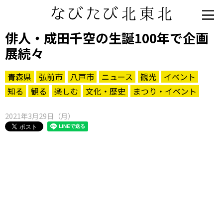
俳人・成田千空の生誕100年で企画
展続々
青森県
弘前市
八戸市
ニュース
観光
イベント
知る
観る
楽しむ
文化・歴史
まつり・イベント
2021年3月29日（月）
知る一覧
世界遺産
文化・歴史
パワースポット
ミステリー
観る一覧
桜
花
紅葉
楽しむ一覧
まつり・イベント
聖地
おみやげ・特産
道の駅・産直
鉄道
アウトドア・レジャー