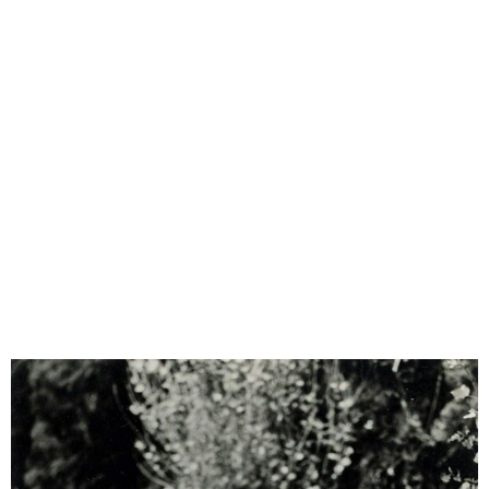
味わう一覧
麺類
ご当地グルメ
酒
スイーツ
癒す一覧
温泉
自然
宿泊
青森県
岩手県
秋田県