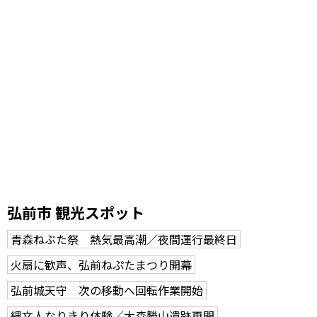
弘前市 観光スポット
青森ねぶた祭 熱気最高潮／夜間運行最終日
火扇に歓声、弘前ねぷたまつり開幕
弘前城天守 次の移動へ回転作業開始
縄文人なりきり体験／大森勝山遺跡再開