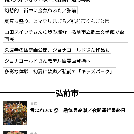
幻想的 街中に金魚ねぷた／弘前
夏真っ盛り、ヒマワリ見ごろ／弘前市りんご公園
山田スイッチさんの歩み紹介 弘前市立郷土文学館で企
画展
久渡寺の幽霊画公開、ジョナゴールドさん作品も
ジョナゴールドさんモデル幽霊画登場へ
多彩な体験 初夏に歓声／弘前で「キッズパーク」
弘前市
青森
青森ねぶた祭 熱気最高潮／夜間運行最終日
青森