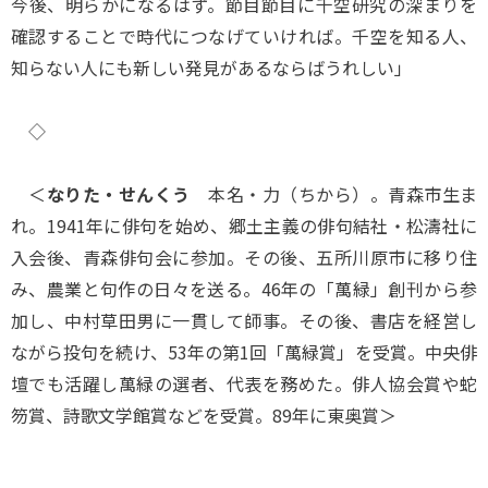
今後、明らかになるはず。節目節目に千空研究の深まりを
確認することで時代につなげていければ。千空を知る人、
知らない人にも新しい発見があるならばうれしい」
◇
＜
なりた・せんくう
本名・力（ちから）。青森市生ま
れ。1941年に俳句を始め、郷土主義の俳句結社・松濤社に
入会後、青森俳句会に参加。その後、五所川原市に移り住
み、農業と句作の日々を送る。46年の「萬緑」創刊から参
加し、中村草田男に一貫して師事。その後、書店を経営し
ながら投句を続け、53年の第1回「萬緑賞」を受賞。中央俳
壇でも活躍し萬緑の選者、代表を務めた。俳人協会賞や蛇
笏賞、詩歌文学館賞などを受賞。89年に東奥賞＞