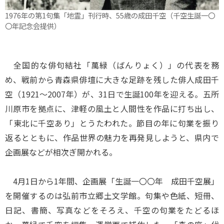
1976年の第1句集「地霊」刊行時、55歳の成田千空（千空生誕一〇
〇年記念会提供）
全国的な俳句結社「萬緑（ばんりょく）」の代表を務
め、戦前から青森県俳壇に大きな足跡を残した俳人成田千
空（1921～2007年）が、31日で生誕100年を迎える。五所
川原市を拠点に、津軽の風土と人間性を作品に打ち出し、
「東北に千空あり」とうたわれた。節目の年に句業を振り
返るとともに、作品世界の魅力を再発見しようと、県内で
企画展などが相次ぎ開かれる。
4月1日から1年間、企画展「生誕一〇〇年 成田千空展」
を開催するのは弘前市立郷土文学館。句集や色紙、短冊、
日記、書簡、写真などをそろえ、千空の句業をたどるほ