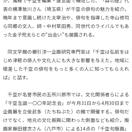
か、萬緑で千空を編集・運営面で補佐した、「森の座」代
表の横澤放川さん（埼玉県）が千空の俳句の魅力を紹介。
晩年まで意識し続けた太宰治や、俳句を指導した寺山修司
ら同郷の文人、師・中村草田男、同世代のライバルでもあ
った金子兜太らとの“出会い”も披露される。
同文学館の櫛引洋一企画研究専門官は「千空は弘前をは
じめ津軽の俳人や文化人にも大きな影響を与えた。地域に
根差した千空の俳句をもっと多くの人に知ってもらえれ
ば」と話す。
千空が名誉市民の五所川原市では、文化関係者らによる
「千空生誕一〇〇年記念会」が今月31日から4月30日まで
企画展を立佞武多（たちねぷた）の館で開催する。俳句だ
けでなく、地元の文化振興に関わった側面なども紹介。版
画家藤田健次さん（八戸市）による14点の「千空句版画」