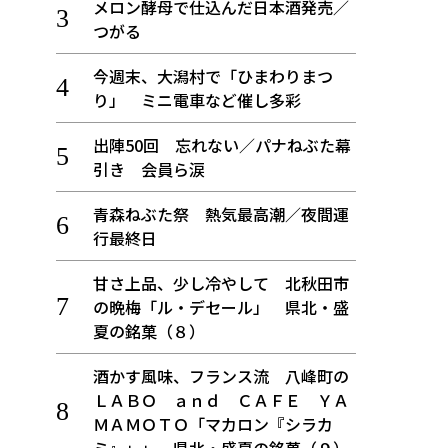
メロン酵母で仕込んだ日本酒発売／
つがる
今週末、大潟村で「ひまわりまつ
り」 ミニ電車など催し多彩
出陣50回 忘れない／パナねぶた幕
引き 会員ら涙
青森ねぶた祭 熱気最高潮／夜間運
行最終日
甘さ上品、少し冷やして 北秋田市
の晩梅「ル・デセール」 県北・盛
夏の銘菓（８）
酒かす風味、フランス流 八峰町の
ＬＡＢＯ ａｎｄ ＣＡＦＥ ＹＡ
ＭＡＭＯＴＯ「マカロン『シラカ