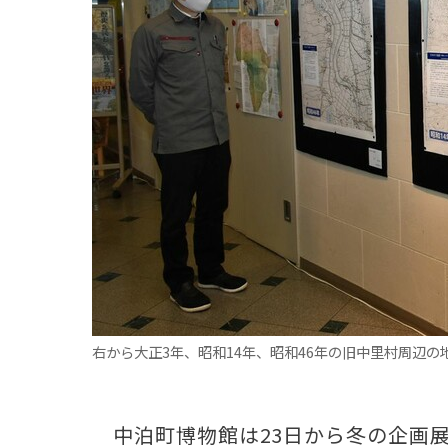
観る一覧
桜
花
紅葉
楽しむ一覧
まつり・イベント
聖地
おみやげ・特産
道の駅・産直
鉄道
アウトドア・レジャー
味わう一覧
麺類
ご当地グルメ
酒
スイーツ
癒す一覧
温泉
自然
宿泊
青森県
岩手県
秋田県
右から大正3年、昭和14年、昭和46年の旧中里村周辺
中泊町博物館は23日から冬の企画