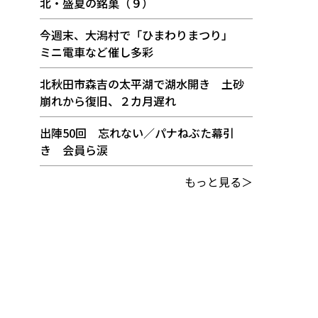
北・盛夏の銘菓（９）
今週末、大潟村で「ひまわりまつり」
ミニ電車など催し多彩
北秋田市森吉の太平湖で湖水開き 土砂
崩れから復旧、２カ月遅れ
出陣50回 忘れない／パナねぶた幕引
き 会員ら涙
もっと見る＞