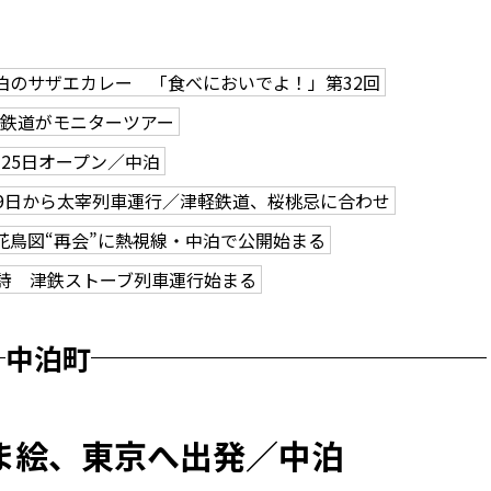
泊のサザエカレー 「食べにおいでよ！」第32回
鉄道がモニターツアー
25日オープン／中泊
19日から太宰列車運行／津軽鉄道、桜桃忌に合わせ
花鳥図“再会”に熱視線・中泊で公開始まる
詩 津鉄ストーブ列車運行始まる
中泊町
ま絵、東京へ出発／中泊