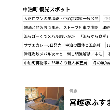
中泊町 観光スポット
大正ロマンの美堪能・中泊宮越家一般公開
中
地酒と特製おつまみ、ストーブ列車で堪能 津軽
湯らぱーくでメバル膳いかが 「湯らゆら食堂」
サザエカレー6日発売／中泊の団体と五島軒
津軽海峡メバル次々と 刺し網漁解禁／中泊
中泊町博物館に36年ぶり新人学芸員
冬の風物
青森
宮越家ふす