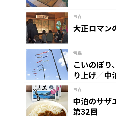
青森
大正ロマン
青森
こいのぼり
り上げ／中
青森
中泊のサザ
第32回