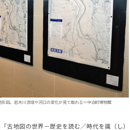
の地形図。岩木川流域や河口の変化が見て取れる＝中泊町博物館
展「古地図の世界－歴史を読む／時代を識（し）