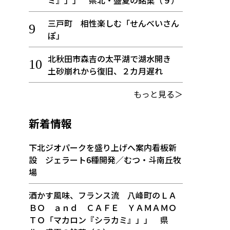
ミ』」」 県北・盛夏の銘菓（９）
三戸町 相性楽しむ「せんべいさん
ぽ」
北秋田市森吉の太平湖で湖水開き
土砂崩れから復旧、２カ月遅れ
もっと見る＞
新着情報
下北ジオパークを盛り上げへ案内看板新
設 ジェラート6種開発／むつ・斗南丘牧
場
酒かす風味、フランス流 八峰町のＬＡ
ＢＯ ａｎｄ ＣＡＦＥ ＹＡＭＡＭＯ
ＴＯ「マカロン『シラカミ』」」 県