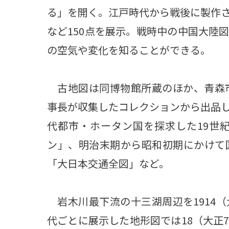
る」を開く。江戸時代から戦後に製作
など150点を展示。戦時中の中国大陸
の空気や変化を知ることができる。
古地図は同博物館所蔵のほか、青森市
事長が収集したコレクションから出品
代都市・ホータン国を探求した19世
ン」、明治末期から昭和初期にかけて
「大日本交通全図」など。
岩木川最下流の十三湖周辺を1914（大
代ごとに展示した地形図では18（大正