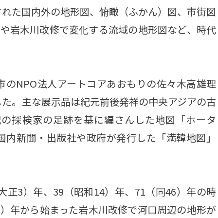
された国内外の地形図、俯瞰（ふかん）図、市街図
図や岩木川改修で変化する流域の地形図など、時代
のNPO法人アートコアあおもりの佐々木高雄理
した。主な展示品は紀元前後発祥の中央アジアの古
紀の探検家の足跡を基に編さんした地図「ホータ
国内新聞・出版社や政府が発行した「満韓地図」
正3）年、39（昭和14）年、71（同46）年の時
7）年から始まった岩木川改修で河口周辺の地形が