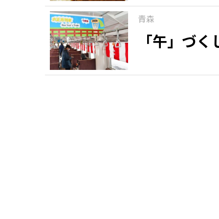
青森
「午」づく