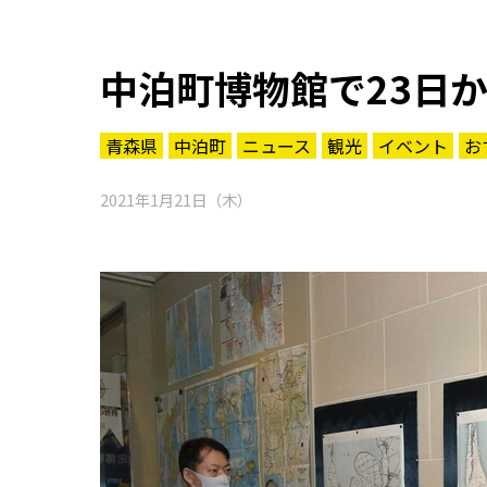
中泊町博物館で23日
青森県
中泊町
ニュース
観光
イベント
お
2021年1月21日（木）
知る一覧
世界遺産
文化・歴史
パワースポット
ミステリー