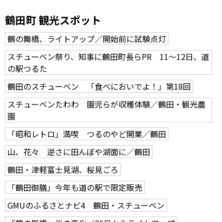
鶴田町 観光スポット
鶴の舞橋、ライトアップ／開始前に試験点灯
スチューベン祭り、知事に鶴田町長らPR 11～12日、道
の駅つるた
鶴田のスチューベン 「食べにおいでよ！」第18回
スチューベンたわわ 園児らが収穫体験／鶴田・観光農
園
「昭和レトロ」満喫 つるのやど開業／鶴田
山、花々 逆さに田んぼや湖面に／鶴田
鶴田・津軽富士見湖、桜見ごろ
「鶴田御膳」今年も道の駅で限定販売
GMUのふるさとナビ4 鶴田・スチューベン