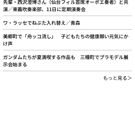
先輩・西沢澄博さん（仙台フィル首席オーボエ奏者）と共
演／東義吹奏楽部、11日に定期演奏会
ワ・ラッセでねぶた入れ替え／青森
美郷町で「舟ッコ流し」 子どもたちの健康願い元気にか
け声
ガンダムたちが夏満喫する作品も 三種町でプラモデル展
示会始まる
もっと見る＞