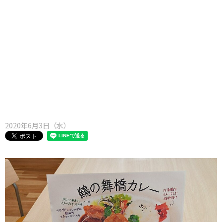
味わう一覧
麺類
ご当地グルメ
酒
スイーツ
癒す一覧
温泉
自然
宿泊
青森県
岩手県
秋田県
2020年6月3日（水）