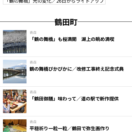
「鶴の舞橋」光の変化／26日からライトアップ
鶴田町
青森
「鶴の舞橋」も桜満開 湖上の眺め満喫
青森
鶴の舞橋ぴかぴかに／改修工事終え記念式典
青森
「鶴田御膳」味わって／道の駅で新作提供
青森
平穏祈り一粒一粒／鶴田で弥生画作り