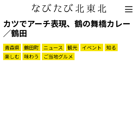
カツでアーチ表現、鶴の舞橋カレー
／鶴田
青森県
鶴田町
ニュース
観光
イベント
知る
楽しむ
味わう
ご当地グルメ
知る一覧
世界遺産
文化・歴史
パワースポット
ミステリー
観る一覧
桜
花
紅葉
楽しむ一覧
まつり・イベント
聖地
おみやげ・特産
道の駅・産直
鉄道
アウトドア・レジャー