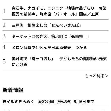
倉石牛、ナガイモ、ニンニク…地場産品ずらり 農業
振興の新拠点、町産直「バ・オール」開店／五戸
三戸町 相性楽しむ「せんべいさんぽ」
ターゲットは観光客、鍛冶町に「弘前横丁」
メロン酵母で仕込んだ日本酒発売／つがる
美郷町で「舟ッコ流し」 子どもたちの健康願い元気
にかけ声
もっと見る＞
新着情報
夏イルミきらめく 愛宕公園（野辺地）9月6日まで