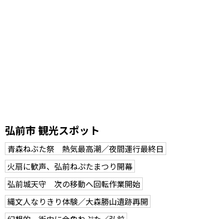
弘前市 観光スポット
青森ねぶた祭 熱気最高潮／夜間運行最終日
火扇に歓声、弘前ねぷたまつり開幕
弘前城天守 次の移動へ回転作業開始
縄文人なりきり体験／大森勝山遺跡再開
幻想的 街中に金魚ねぷた／弘前