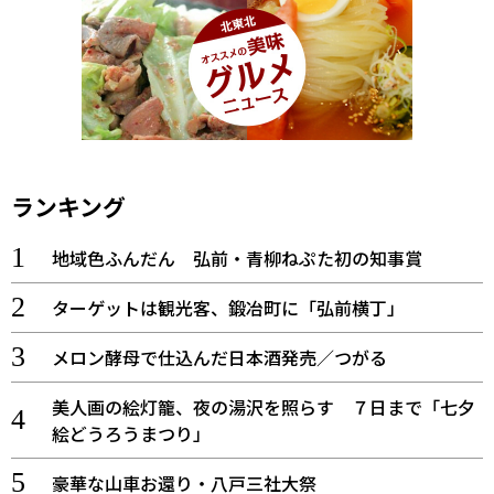
ランキング
地域色ふんだん 弘前・青柳ねぷた初の知事賞
ターゲットは観光客、鍛冶町に「弘前横丁」
メロン酵母で仕込んだ日本酒発売／つがる
美人画の絵灯籠、夜の湯沢を照らす ７日まで「七夕
絵どうろうまつり」
豪華な山車お還り・八戸三社大祭