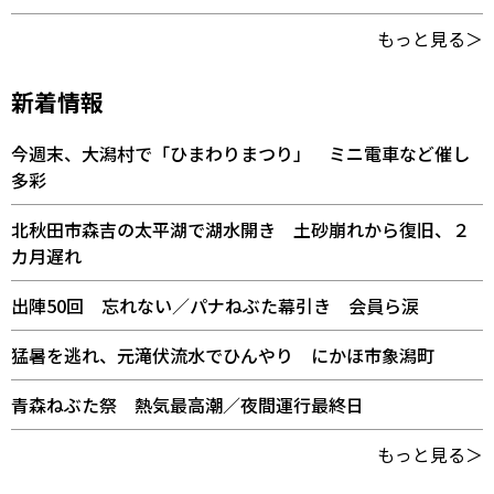
もっと見る＞
新着情報
今週末、大潟村で「ひまわりまつり」 ミニ電車など催し
多彩
北秋田市森吉の太平湖で湖水開き 土砂崩れから復旧、２
カ月遅れ
出陣50回 忘れない／パナねぶた幕引き 会員ら涙
猛暑を逃れ、元滝伏流水でひんやり にかほ市象潟町
青森ねぶた祭 熱気最高潮／夜間運行最終日
もっと見る＞