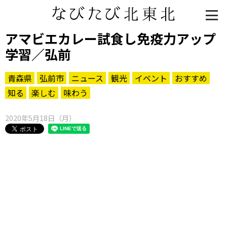
アマビエカレー試食し免疫力アップ
学習／弘前
青森県
弘前市
ニュース
観光
イベント
おすすめ
知る
楽しむ
味わう
2020年5月18日（月）
知る一覧
世界遺産
文化・歴史
パワースポット
ミステリー
観る一覧
桜
花
紅葉
楽しむ一覧
まつり・イベント
聖地
おみやげ・特産
道の駅・産直
鉄道
アウトドア・レジャー