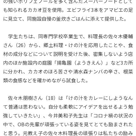
の強いポリフェノールを多く含んだスーパーフードとして
も知られるカカオ豆を使用。エビフライ3本をアマビエの足
に見立て、同施設自慢の釜炊きごはんに添えて提供した。
学生たちは、同専門学校卒業生で、料理長の佐々木優輔
さん（26）から、郷土料理・けの汁を応用したことや、食
材の成分などについて説明を受けた後、密集しないよう店
内のほか施設内の庭園「揚亀園（ようきえん）」など3カ所
に分かれ、カカオのほろ苦さや清水森ナンバの辛さ、根菜
類の食感などを確かめながら試食した。
佐々木朋樹さん（18）は「けの汁をカレーにしようなん
て普通は思わない。自分も柔軟にアイデアを出せるよう勉
強していきたい」、今井美和子先生は「コロナ禍の状況の
中で、OBの先輩が頑張っている姿を見てとても励まされた
と思う。元教え子の佐々木料理長の頑張りは私たちの励み