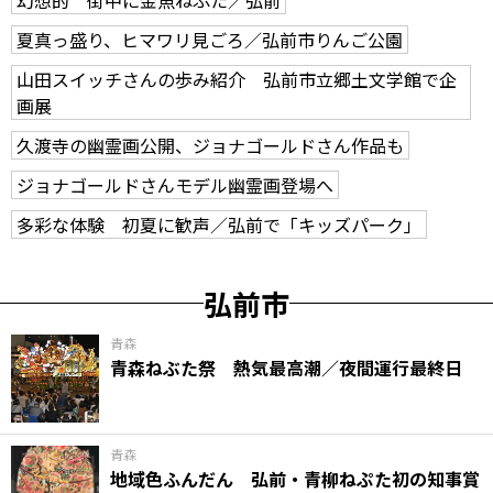
夏真っ盛り、ヒマワリ見ごろ／弘前市りんご公園
山田スイッチさんの歩み紹介 弘前市立郷土文学館で企
画展
久渡寺の幽霊画公開、ジョナゴールドさん作品も
ジョナゴールドさんモデル幽霊画登場へ
多彩な体験 初夏に歓声／弘前で「キッズパーク」
弘前市
青森
青森ねぶた祭 熱気最高潮／夜間運行最終日
青森
地域色ふんだん 弘前・青柳ねぷた初の知事賞