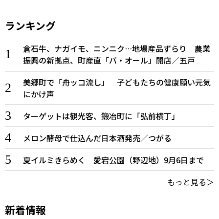
ランキング
倉石牛、ナガイモ、ニンニク…地場産品ずらり 農業
振興の新拠点、町産直「バ・オール」開店／五戸
美郷町で「舟ッコ流し」 子どもたちの健康願い元気
にかけ声
ターゲットは観光客、鍛冶町に「弘前横丁」
メロン酵母で仕込んだ日本酒発売／つがる
夏イルミきらめく 愛宕公園（野辺地）9月6日まで
もっと見る＞
新着情報