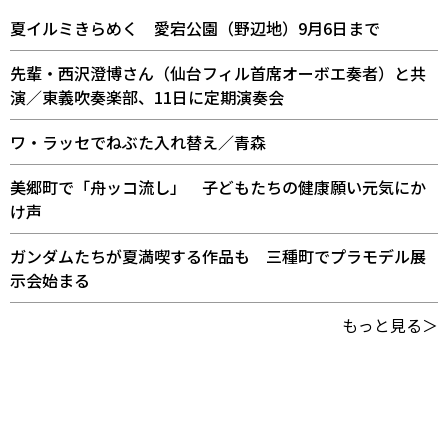
夏イルミきらめく 愛宕公園（野辺地）9月6日まで
先輩・西沢澄博さん（仙台フィル首席オーボエ奏者）と共
演／東義吹奏楽部、11日に定期演奏会
ワ・ラッセでねぶた入れ替え／青森
美郷町で「舟ッコ流し」 子どもたちの健康願い元気にか
け声
ガンダムたちが夏満喫する作品も 三種町でプラモデル展
示会始まる
もっと見る＞