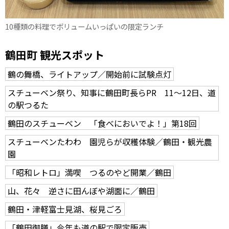
10種類の料理でボリュームいっぱいの限定ランチ
鶴田町 観光スポット
鶴の舞橋、ライトアップ／開始前に試験点灯
スチューベン祭り、知事に鶴田町長らPR 11～12日、道
の駅つるた
鶴田のスチューベン 「食べにおいでよ！」第18回
スチューベンたわわ 園児らが収穫体験／鶴田・観光農
園
「昭和レトロ」満喫 つるのやど開業／鶴田
山、花々 逆さに田んぼや湖面に／鶴田
鶴田・津軽富士見湖、桜見ごろ
「鶴田御膳」今年も道の駅で限定販売