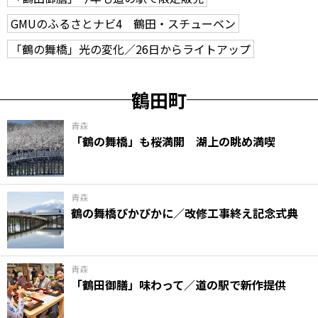
GMUのふるさとナビ4 鶴田・スチューベン
「鶴の舞橋」光の変化／26日からライトアップ
鶴田町
青森
「鶴の舞橋」も桜満開 湖上の眺め満喫
青森
鶴の舞橋ぴかぴかに／改修工事終え記念式典
青森
「鶴田御膳」味わって／道の駅で新作提供