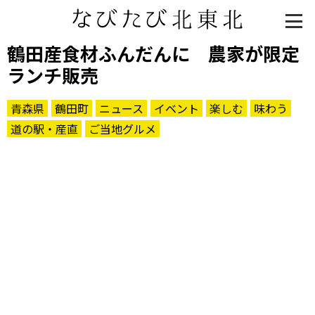
鶴田産食材ふんだんに 農家が限定
ランチ販売
青森県
鶴田町
ニュース
イベント
楽しむ
味わう
道の駅・産直
ご当地グルメ
知る一覧
世界遺産
文化・歴史
パワースポット
ミステリー
観る一覧
桜
花
紅葉
楽しむ一覧
まつり・イベント
聖地
おみやげ・特産
道の駅・産直
鉄道
アウトドア・レジャー