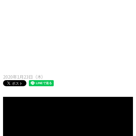
味わう一覧
麺類
ご当地グルメ
酒
スイーツ
癒す一覧
温泉
自然
宿泊
青森県
岩手県
秋田県
2020年1月23日（木）