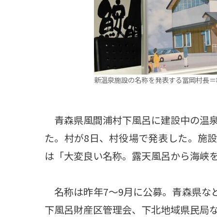
新温泉施設の名称を発表する冨岡村長＝
青森県風間浦村下風呂に建設中の温泉
た。村が8日、村役場で発表した。施
は「大変良い名称。露天風呂から海峡
名称は昨年7～9月に公募。青森県など
下風呂財産区管理会、下北地域県民局