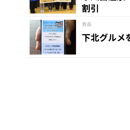
割引
青森
下北グルメ