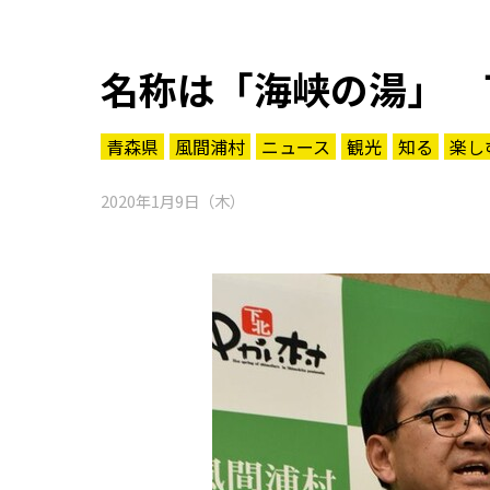
名称は「海峡の湯」 
青森県
風間浦村
ニュース
観光
知る
楽し
2020年1月9日（木）
知る一覧
世界遺産
文化・歴史
パワースポット
ミステリー