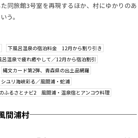
した同旅館3号室を再現するほか、村にゆかりのあ
という。
回
下風呂温泉の宿泊料金 12月から割り引き
風呂温泉で疲れ癒やして／12月から宿泊割引
縄文カード第2弾、青森県の出土品網羅
カシユリ海峡彩る／風間浦・蛇浦
Uのふるさとナビ2 風間浦・温泉宿とアンコウ料理
風間浦村