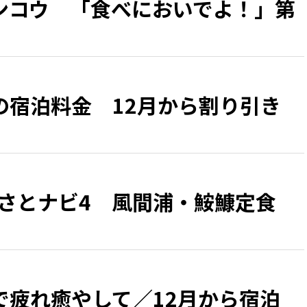
ンコウ 「食べにおいでよ！」第
の宿泊料金 12月から割り引き
るさとナビ4 風間浦・鮟鱇定食
で疲れ癒やして／12月から宿泊