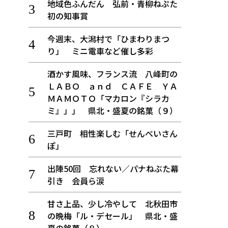
地域色ふんだん 弘前・青柳ねぷた
初の知事賞
今週末、大潟村で「ひまわりまつ
り」 ミニ電車など催し多彩
酒かす風味、フランス流 八峰町の
ＬＡＢＯ ａｎｄ ＣＡＦＥ ＹＡ
ＭＡＭＯＴＯ「マカロン『シラカ
ミ』」」 県北・盛夏の銘菓（９）
三戸町 相性楽しむ「せんべいさん
ぽ」
出陣50回 忘れない／パナねぶた幕
引き 会員ら涙
甘さ上品、少し冷やして 北秋田市
の晩梅「ル・デセール」 県北・盛