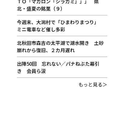
ＴＯ「マカロン『シラカミ』」」 県
北・盛夏の銘菓（９）
今週末、大潟村で「ひまわりまつり」
ミニ電車など催し多彩
北秋田市森吉の太平湖で湖水開き 土砂
崩れから復旧、２カ月遅れ
出陣50回 忘れない／パナねぶた幕引
き 会員ら涙
もっと見る＞