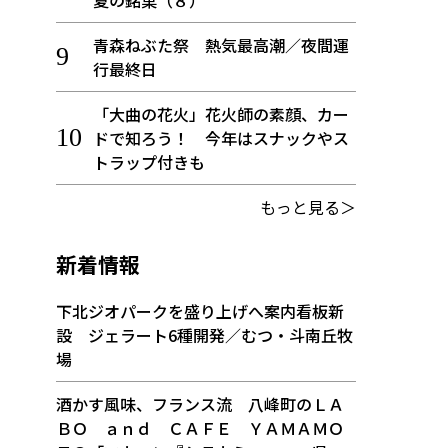
夏の銘菓（８）
青森ねぶた祭 熱気最高潮／夜間運
行最終日
「大曲の花火」花火師の素顔、カー
ドで知ろう！ 今年はスナックやス
トラップ付きも
もっと見る＞
新着情報
下北ジオパークを盛り上げへ案内看板新
設 ジェラート6種開発／むつ・斗南丘牧
場
酒かす風味、フランス流 八峰町のＬＡ
ＢＯ ａｎｄ ＣＡＦＥ ＹＡＭＡＭＯ