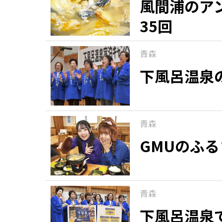
風間浦のア
35回
青森
下風呂温泉
青森
GMUのふ
青森
下風呂温泉