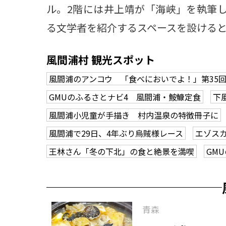
ル。2階には井上靖が「海峡」を執筆
る文学者を紹介するスペースを設ける
風間浦村 観光スポット
風間浦のアンコウ 「食べにおいでよ！」第35
GMUのふるさとナビ4 風間浦・鮟鱇定食
下
風間浦小児童が手描き 村内温泉の特徴冊子に
風間浦で29日、4年ぶり烏賊様レース
エゾス
王林さん「冬の下北」の食と絶景を満喫
GM
青森