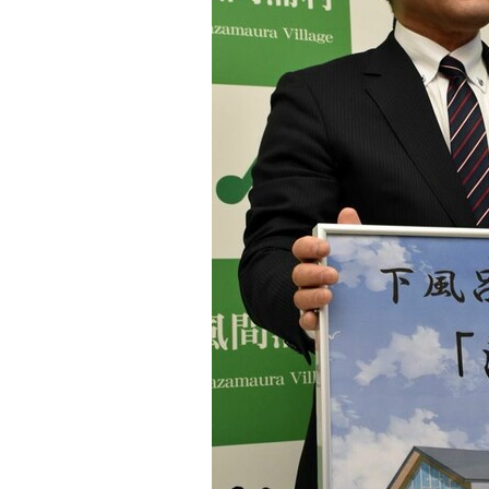
観る一覧
桜
花
紅葉
楽しむ一覧
まつり・イベント
聖地
おみやげ・特産
道の駅・産直
鉄道
アウトドア・レジャー
味わう一覧
麺類
ご当地グルメ
酒
スイーツ
癒す一覧
温泉
自然
宿泊
青森県
岩手県
秋田県