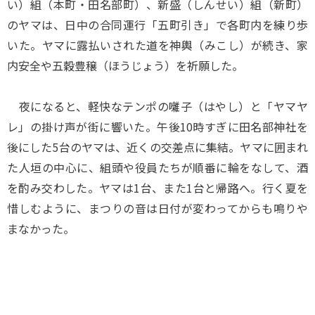
い）組（本町・田名部町）、新盛（しんせい）組（新町）
のヤマは、日中の合同運行「五町引き」で各町内を練り歩
いた。ヤマに露払いされた道を神輿（みこし）が続き、家
内安全や五穀豊穣（ほうじょう）を祈願した。
夜になると、軽快なテンポの囃子（はやし）と「ヤマヤ
レ」の掛け声が街に響いた。午後10時すぎに田名部神社を
後にした5台のヤマは、近くの交差点に集結。ヤマに囲まれ
た人垣の中心に、組頭や役員たちが順番に輪をなして、酒
を酌み交わした。ヤマは1台、また1台と帰路へ。行く夏を
惜しむように、まつりの音は日付が変わってからも鳴りや
まなかった。