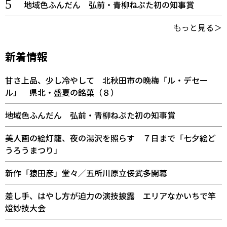
地域色ふんだん 弘前・青柳ねぷた初の知事賞
もっと見る＞
新着情報
甘さ上品、少し冷やして 北秋田市の晩梅「ル・デセー
ル」 県北・盛夏の銘菓（８）
地域色ふんだん 弘前・青柳ねぷた初の知事賞
美人画の絵灯籠、夜の湯沢を照らす ７日まで「七夕絵ど
うろうまつり」
新作「猿田彦」堂々／五所川原立佞武多開幕
差し手、はやし方が迫力の演技披露 エリアなかいちで竿
燈妙技大会