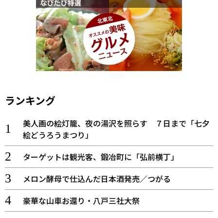
ランキング
美人画の絵灯籠、夜の湯沢を照らす ７日まで「七夕
絵どうろうまつり」
ターゲットは観光客、鍛冶町に「弘前横丁」
メロン酵母で仕込んだ日本酒発売／つがる
豪華な山車お還り・八戸三社大祭