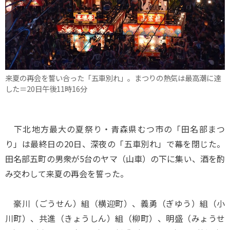
来夏の再会を誓い合った「五車別れ」。まつりの熱気は最高潮に達
した＝20日午後11時16分
下北地方最大の夏祭り・青森県むつ市の「田名部まつ
り」は最終日の20日、深夜の「五車別れ」で幕を閉じた。
田名部五町の男衆が5台のヤマ（山車）の下に集い、酒を酌
み交わして来夏の再会を誓った。
豪川（ごうせん）組（横迎町）、義勇（ぎゆう）組（小
川町）、共進（きょうしん）組（柳町）、明盛（みょうせ