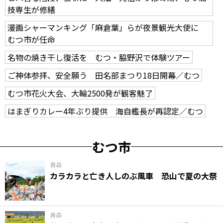
技専生が修繕
漫画シャーマンキング「麻倉葉」らが夜景観光大使に
むつ市が任命
名物の焼き干し復活を むつ・脇野沢で体験ツアー
ご神体参拝、安全願う 田名部まつり18日開幕／むつ
むつ市花火大会、大輪2500発が観客魅了
はまぎりカレー4年ぶり提供 海自艦長が再認定／むつ
むつ市
青森
カラカラと亡き人しのぶ風車 恐山で夏の大祭
青森