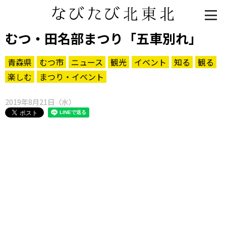
むつ・田名部まつり「五車別れ」
青森県
むつ市
ニュース
観光
イベント
知る
観る
楽しむ
まつり・イベント
2019年8月21日（水）
知る一覧
世界遺産
文化・歴史
パワースポット
ミステリー
観る一覧
桜
花
紅葉
楽しむ一覧
まつり・イベント
聖地
おみやげ・特産
道の駅・産直
鉄道
アウトドア・レジャー