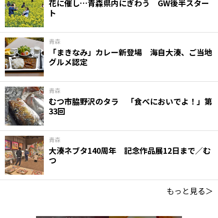
花に催し…青森県内にぎわう GW後半スター
ト
青森
「まきなみ」カレー新登場 海自大湊、ご当地
グルメ認定
青森
むつ市脇野沢のタラ 「食べにおいでよ！」第
33回
青森
大湊ネブタ140周年 記念作品展12日まで／む
つ
もっと見る＞