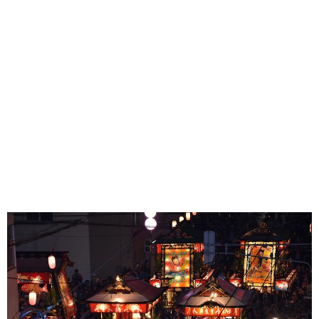
味わう一覧
麺類
ご当地グルメ
酒
スイーツ
癒す一覧
温泉
自然
宿泊
青森県
岩手県
秋田県