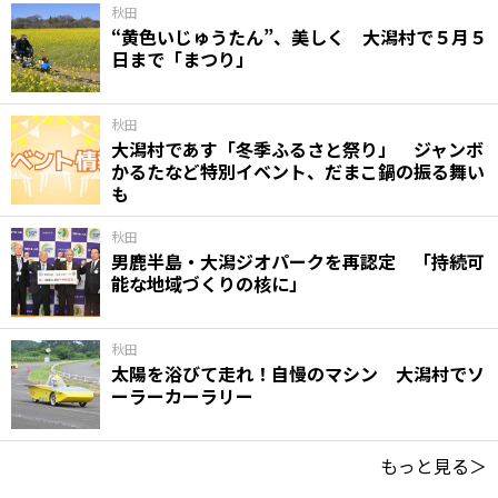
秋田
“黄色いじゅうたん”、美しく 大潟村で５月５
日まで「まつり」
秋田
大潟村であす「冬季ふるさと祭り」 ジャンボ
かるたなど特別イベント、だまこ鍋の振る舞い
も
秋田
男鹿半島・大潟ジオパークを再認定 「持続可
能な地域づくりの核に」
秋田
太陽を浴びて走れ！自慢のマシン 大潟村でソ
ーラーカーラリー
もっと見る＞