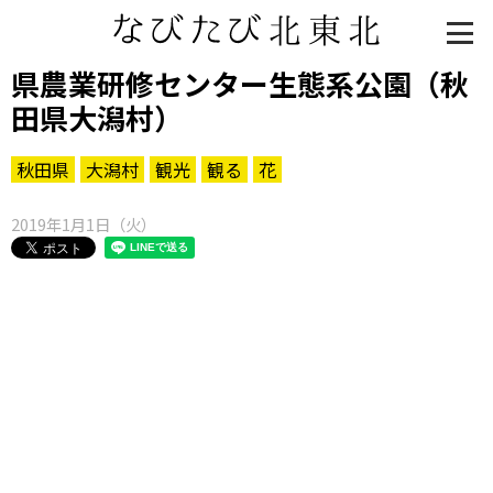
県農業研修センター生態系公園（秋
田県大潟村）
秋田県
大潟村
観光
観る
花
2019年1月1日（火）
知る一覧
世界遺産
文化・歴史
パワースポット
ミステリー
観る一覧
桜
花
紅葉
楽しむ一覧
まつり・イベント
聖地
おみやげ・特産
道の駅・産直
鉄道
アウトドア・レジャー