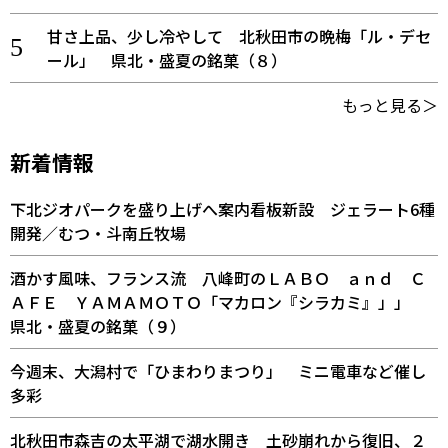
甘さ上品、少し冷やして 北秋田市の晩梅「ル・デセ
ール」 県北・盛夏の銘菓（８）
もっと見る＞
新着情報
下北ジオパークを盛り上げへ案内看板新設 ジェラート6種
開発／むつ・斗南丘牧場
酒かす風味、フランス流 八峰町のＬＡＢＯ ａｎｄ Ｃ
ＡＦＥ ＹＡＭＡＭＯＴＯ「マカロン『シラカミ』」」
県北・盛夏の銘菓（９）
今週末、大潟村で「ひまわりまつり」 ミニ電車など催し
多彩
北秋田市森吉の太平湖で湖水開き 土砂崩れから復旧、２