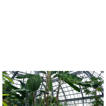
味わう一覧
麺類
ご当地グルメ
酒
スイーツ
癒す一覧
温泉
自然
宿泊
青森県
岩手県
秋田県