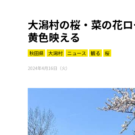
大潟村の桜・菜の花ロ
黄色映える
秋田県
大潟村
ニュース
観る
桜
2024年4月16日（火）
知る一覧
世界遺産
文化・歴史
パワースポット
ミステリー