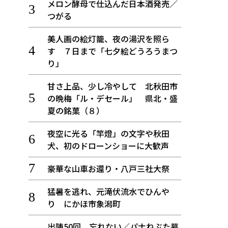
メロン酵母で仕込んだ日本酒発売／
つがる
美人画の絵灯籠、夜の湯沢を照ら
す ７日まで「七夕絵どうろうまつ
り」
甘さ上品、少し冷やして 北秋田市
の晩梅「ル・デセール」 県北・盛
夏の銘菓（８）
夜空に光る「竿燈」の文字や秋田
犬、初のドローンショーに大歓声
豪華な山車お還り・八戸三社大祭
猛暑を逃れ、元滝伏流水でひんや
り にかほ市象潟町
出陣50回 忘れない／パナねぶた幕