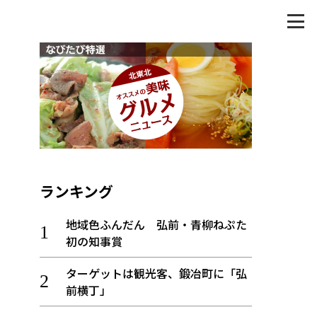
ランキング
地域色ふんだん 弘前・青柳ねぷた
初の知事賞
ターゲットは観光客、鍛冶町に「弘
前横丁」