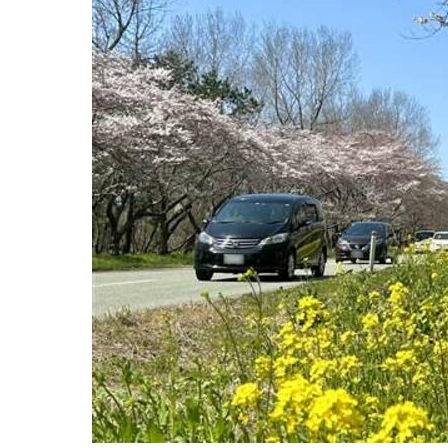
観る一覧
桜
花
紅葉
楽しむ一覧
まつり・イベント
聖地
おみやげ・特産
道の駅・産直
鉄道
アウトドア・レジャー
味わう一覧
麺類
ご当地グルメ
酒
スイーツ
癒す一覧
温泉
自然
宿泊
青森県
岩手県
秋田県