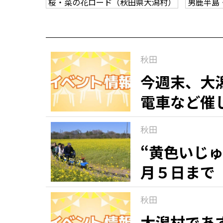
桜・菜の花ロード（秋田県大潟村）
男鹿半島
秋田
今週末、大
電車など催
秋田
“黄色いじ
月５日まで
秋田
大潟村であ