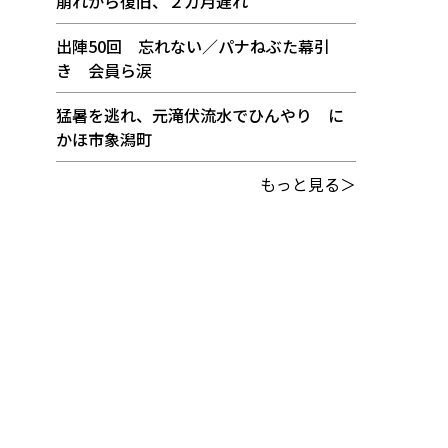
崩れから復旧、２カ月遅れ
出陣50回 忘れない／パナねぶた幕引
き 会員ら涙
猛暑を逃れ、元滝伏流水でひんやり に
かほ市象潟町
もっと見る＞