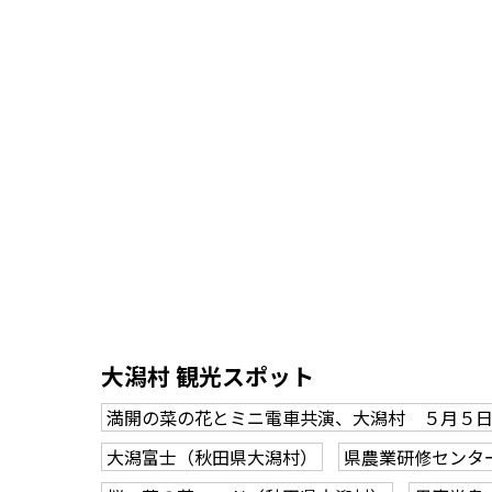
大潟村 観光スポット
満開の菜の花とミニ電車共演、大潟村 ５月５
大潟富士（秋田県大潟村）
県農業研修センタ