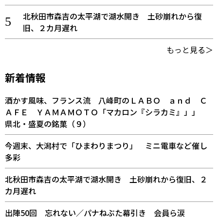
北秋田市森吉の太平湖で湖水開き 土砂崩れから復
旧、２カ月遅れ
もっと見る＞
新着情報
酒かす風味、フランス流 八峰町のＬＡＢＯ ａｎｄ Ｃ
ＡＦＥ ＹＡＭＡＭＯＴＯ「マカロン『シラカミ』」」
県北・盛夏の銘菓（９）
今週末、大潟村で「ひまわりまつり」 ミニ電車など催し
多彩
北秋田市森吉の太平湖で湖水開き 土砂崩れから復旧、２
カ月遅れ
出陣50回 忘れない／パナねぶた幕引き 会員ら涙