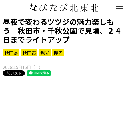
昼夜で変わるツツジの魅力楽しも
う 秋田市・千秋公園で見頃、２４
日までライトアップ
秋田県
秋田市
観光
観る
2026年5月16日（土）
知る一覧
世界遺産
文化・歴史
パワースポット
ミステリー
観る一覧
桜
花
紅葉
楽しむ一覧
まつり・イベント
聖地
おみやげ・特産
道の駅・産直
鉄道
アウトドア・レジャー