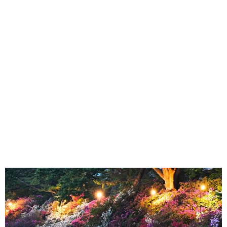
味わう一覧
麺類
ご当地グルメ
酒
スイーツ
癒す一覧
温泉
自然
宿泊
青森県
岩手県
秋田県