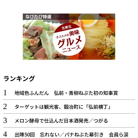
ランキング
地域色ふんだん 弘前・青柳ねぷた初の知事賞
ターゲットは観光客、鍛冶町に「弘前横丁」
メロン酵母で仕込んだ日本酒発売／つがる
出陣50回 忘れない／パナねぶた幕引き 会員ら涙