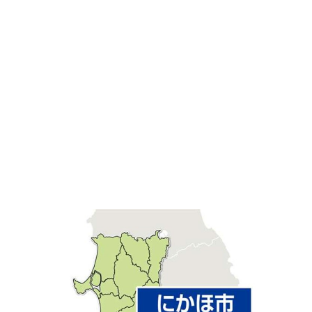
味わう一覧
麺類
ご当地グルメ
酒
スイーツ
癒す一覧
温泉
自然
宿泊
青森県
岩手県
秋田県