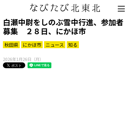
白瀬中尉をしのぶ雪中行進、参加者
募集 ２８日、にかほ市
秋田県
にかほ市
ニュース
知る
2026年1月26日（月）
知る一覧
世界遺産
文化・歴史
パワースポット
ミステリー
観る一覧
桜
花
紅葉
楽しむ一覧
まつり・イベント
聖地
おみやげ・特産
道の駅・産直
鉄道
アウトドア・レジャー