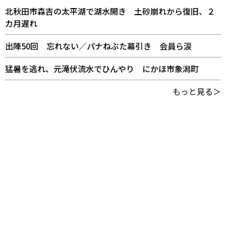
北秋田市森吉の太平湖で湖水開き 土砂崩れから復旧、２
カ月遅れ
出陣50回 忘れない／パナねぶた幕引き 会員ら涙
猛暑を逃れ、元滝伏流水でひんやり にかほ市象潟町
もっと見る＞