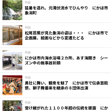
秋田
猛暑を逃れ、元滝伏流水でひんやり にかほ市
象潟町
秋田
松尾芭蕉が見た象潟の姿は・・・ にかほ市で
企画展、絵画などから変遷たどる
秋田
にかほ市内海水浴場２カ所、あす海開き シー
ズン中の無事故祈願
秋田
勇壮に舞い、観衆を魅了 にかほ市で伝承芸能
祭、獅子舞番楽を継承の８団体出演
秋田
受け継がれた１１００年超の伝統を披露 にか