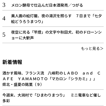
メロン酵母で仕込んだ日本酒発売／つがる
美人画の絵灯籠、夜の湯沢を照らす ７日まで「七夕
絵どうろうまつり」
夜空に光る「竿燈」の文字や秋田犬、初のドローンシ
ョーに大歓声
もっと見る＞
新着情報
酒かす風味、フランス流 八峰町のＬＡＢＯ ａｎｄ Ｃ
ＡＦＥ ＹＡＭＡＭＯＴＯ「マカロン『シラカミ』」」
県北・盛夏の銘菓（９）
今週末、大潟村で「ひまわりまつり」 ミニ電車など催し
多彩