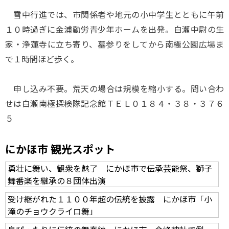
雪中行進では、市関係者や地元の小中学生とともに午前
１０時過ぎに金浦勤労青少年ホームを出発。白瀬中尉の生
家・浄蓮寺に立ち寄り、墓参りをしてから南極公園広場ま
で１時間ほど歩く。
申し込み不要。荒天の場合は規模を縮小する。問い合わ
せは白瀬南極探検隊記念館ＴＥＬ０１８４・３８・３７６
５
にかほ市 観光スポット
勇壮に舞い、観衆を魅了 にかほ市で伝承芸能祭、獅子
舞番楽を継承の８団体出演
受け継がれた１１００年超の伝統を披露 にかほ市「小
滝のチョウクライロ舞」