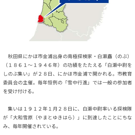
秋田県にかほ市金浦出身の南極探検家・白瀬矗（のぶ）
（１８６１～１９４６年）の功績をたたえる「白瀬中尉を
しのぶ集い」が２８日、にかほ市金浦で開かれる。市教育
委員会の主催。毎年恒例の「雪中行進」では一般の参加者
を受け付ける。
集いは１９１２年１月２８日に、白瀬中尉率いる探検隊
が「大和雪原（やまとゆきはら）」に到達したことにちな
み、毎年開催されている。