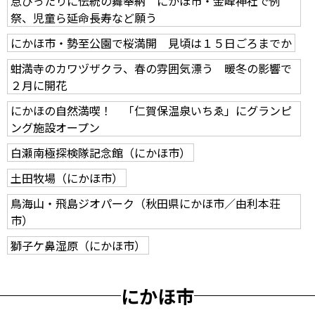
息ぴったりに伝統の舞奉納 にかほ市・金峰神社で例
祭、児童ら延命長寿など願う
にかほ市・勢至公園で桜満開 見頃は１５日ごろまでか
蚶満寺のカワヅザクラ、春の雰囲気漂う 暖冬の影響で
２月に開花
にかほの自然満喫！ 「仁賀保温泉いちゑ」にグランピ
ング施設オープン
白瀬南極探検隊記念館（にかほ市）
土田牧場（にかほ市）
鳥海山・飛島ジオパーク（秋田県にかほ市／由利本荘
市）
獅子ケ鼻湿原（にかほ市）
にかほ市